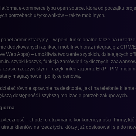
atforma e-commerce typu open source, która od początku proj
wych potrzebach użytkowników – także mobilnych.
panel administracyjny – w pełni funkcjonalne także na urządze
zenie dedykowanych aplikacji mobilnych oraz integrację z CRM/
 Web Apps) – umożliwia tworzenie szybkich, działających offl
m.in. szybki koszyk, funkcja zamówień cyklicznych, zaawansowa
 czasie rzeczywistym – dzięki integracjom z ERP i PIM, mobi
 stany magazynowe i politykę cenową.
ziałać równie sprawnie na desktopie, jak i na telefonie klienta
kszą dostępność i szybszą realizację potrzeb zakupowych.
egiczna
 użyteczność – chodzi o utrzymanie konkurencyjności. Firmy, któ
utratę klientów na rzecz tych, którzy już dostosowali się do no