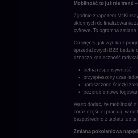
Mobilność to już nie trend
Zgodnie z raportem McKinse
skłonnych do finalizowania 
cyfrowe. To ogromna zmiana m
Co więcej, jak wynika z prog
sprzedażowych B2B będzie od
oznacza konieczność radykaln
pełna responsywność,
przyspieszony czas łado
uproszczone ścieżki za
bezproblemowe logowanie
Warto dodać, że mobilność ni
coraz częściej pracują „w ru
bezpośrednio z tabletu lub te
Zmiana pokoleniowa napęd