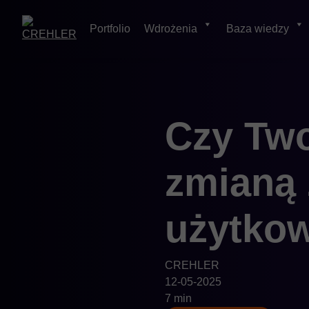
Portfolio
Wdrożenia
Baza wiedzy
Skip
Czy Two
to
content
zmianą
użytko
CREHLER
12-05-2025
7 min