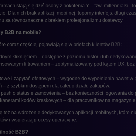
ach stają się dziś osoby z pokolenia Y – tzw. millennialsi. To
e. Dla nich brak aplikacji mobilnej, toporny interfejs, długi c
onu są równoznaczne z brakiem profesjonalizmu dostawcy.
cy B2B na mobile?
re coraz częściej pojawiają się w briefach klientów B2B:
nym kliknięciem – dostępne z poziomu historii lub dedykowane
ansowanym filtrowaniem – zoptymalizowany pod kątem UX, bez
ktowe i zapytań ofertowych – wygodne do wypełnienia nawet w 
eń – z szybkim dostępem dla całego działu zakupów.
ush o statusie zamówienia – bez konieczności logowania do p
i skanerami kodów kreskowych – dla pracowników na magazynie l
ę też na wdrożenie dedykowanych aplikacji mobilnych, które nie
ntów i wspierają procesy operacyjne.
ilność B2B?