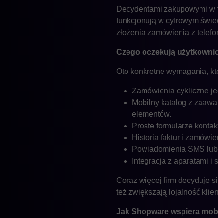
Decydentami zakupowymi w firm
funkcjonują w cyfrowym świeci
złożenia zamówienia z telef
Czego oczekują użytkowni
Oto konkretne wymagania, któ
Zamówienia cykliczne jed
Mobilny katalog z zaaw
elementów.
Proste formularze konta
Historia faktur i zamówi
Powiadomienia SMS lub p
Integracja z aparatami 
Coraz więcej firm decyduje si
też zwiększają lojalność klie
Jak Shopware wspiera mob