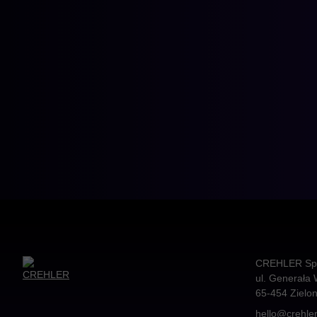
CREHLER Sp. 
ul. Generała 
65-454
Zielo
hello@crehle