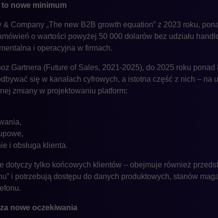
 – to nowe minimum
y & Company „The new B2B growth equation” z 2023 roku, pon
zamówień o wartości powyżej 50 000 dolarów bez udziału handl
entalna i operacyjna w firmach.
noz Gartnera (Future of Sales, 2021-2025), do 2025 roku ponad 
bywać się w kanałach cyfrowych, a istotna część z nich – na 
ej zmiany w projektowaniu platform:
wania,
kupowe,
 i obsługa klienta.
e dotyczy tylko końcowych klientów – obejmuje również przedst
chu” i potrzebują dostępu do danych produktowych, stanów mag
lefonu.
za nowe oczekiwania