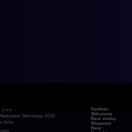
Portfolio
z o.o.
Wdrożenia
Władysława Sikorskiego 4/120
Baza wiedzy
na Góra
Shopware
Base
r.com