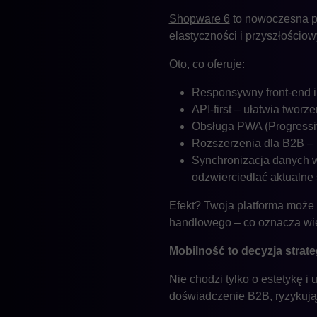
Shopware 6
to nowoczesna pl
elastyczności i przyszłościo
Oto, co oferuje:
Responsywny front-end i 
API-first – ułatwia twor
Obsługa PWA (Progressive
Rozszerzenia dla B2B – 
Synchronizacja danych w
odzwierciedlać aktualne
Efekt? Twoja platforma może d
handlowego – co oznacza wię
Mobilność to decyzja strat
Nie chodzi tylko o estetykę i
doświadczenie B2B, ryzykują 