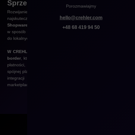
Sprzedawaj bez
granic
Porozmawiajmy
Rozwijanie sprzedaży na rynki zagraniczne to jeden z
hello@crehler.com
najskuteczniejszych sposobów skalowania e-commerce.
Dzięki
Shopware 6 możesz prowadzić sprzedaż międzynarodową
+48 68 419 94 50
w sposób uporządkowany, zgodny z przepisami i dostosowany
do lokalnych potrzeb klientów.
W CREHLER projektujemy i wdrażamy rozwiązania cross-
border
, które umożliwiają obsługę wielu języków, walut, metod
płatności, opcji dostawy i warunków podatkowych – w jednej,
spójnej platformie sprzedażowej. Pomagamy także w zakresie
integracji z lokalnymi systemami logistycznymi,
marketplace’ami i narzędziami marketingowymi.