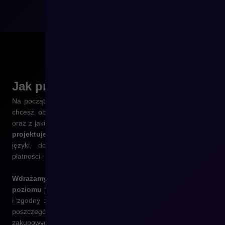
Jak przebiega
proces?
Na początku wspólnie określamy cele ekspansji – które kraje
chcesz obsługiwać, jakie są różnice formalne i operacyjne,
oraz z jakich systemów lokalnych chcesz korzystać. Następnie
projektujemy architekturę Twojego sklepu cross-border
:
języki, domeny, struktury treści, konfiguracje podatkowe,
płatności i logistyka.
Wdrażamy rozwiązania, które pozwalają zarządzać tym z
poziomu jednej platformy Shopware
– w sposób przejrzysty
i zgodny z lokalnym kontekstem. Testujemy konfiguracje dla
poszczególnych krajów, przeprowadzamy symulacje ścieżek
zakupowych i wspieramy Twój zespół w uruchomieniu nowych