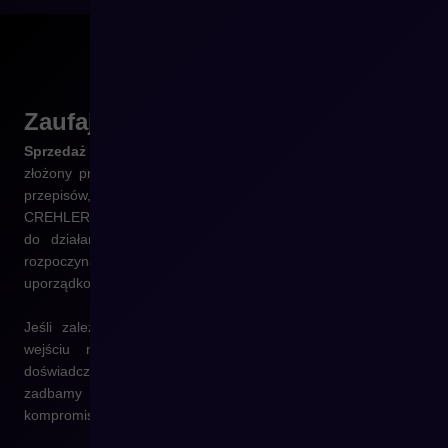
Zaufaj
doświadczeniu
Sprzedaż zagraniczna to nie tylko kwestia technologii
– to
złożony proces, który wymaga znajomości lokalnych rynków,
przepisów, oczekiwań klientów i technicznych ograniczeń. W
CREHLER od lat wdrażamy sklepy e-commerce przygotowane
do działania w modelu cross-border – zarówno dla firm
rozpoczynających ekspansję, jak i dla tych, które potrzebują
uporządkowania już prowadzonej sprzedaży międzynarodowej.
Jeśli zależy Ci na sprawnym, skalowalnym i bezpiecznym
wejściu na nowe rynki – możesz liczyć na nasze
doświadczenie.
Przeprowadzimy Cię przez cały proces
i
zadbamy o to, by Twój sklep cross-border działał bez
kompromisów.