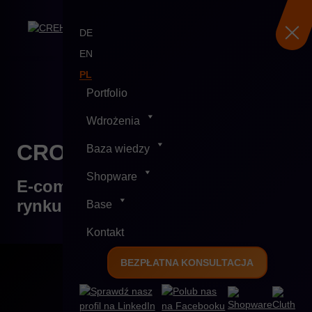
DE
EN
PL
Skip
Portfolio
to
content
Wdrożenia
CROSS-BORDER
Baza wiedzy
Shopware
E-commerce dopasowany do
rynku
Base
Kontakt
BEZPŁATNA KONSULTACJA