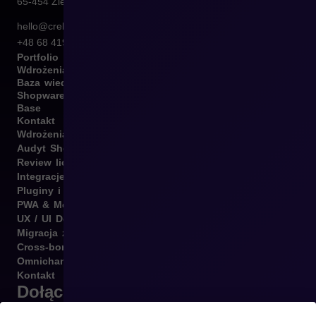
65-454
Zielona Góra
hello@crehler.com
+48 68 419 94 50
Portfolio
Wdrożenia
Baza wiedzy
Shopware
Base
Kontakt
Wdrożenia B2B i B2C
Audyt Shopware
Review licencji Shopware
Integracje Shopware
Pluginy i template
PWA & Mobile
UX / UI Design
Migracja z różnych platform
Cross-border
Omnichannel
Kontakt
Dołącz do newslettera