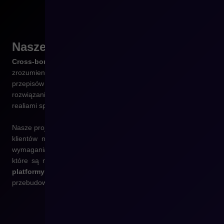
Nasze
podejście
Cross-border to nie tylko tłumaczenie strony
– to
zrozumienie potrzeb klientów w różnych krajach, lokalnych
przepisów i różnic kulturowych. W CREHLER tworzymy
rozwiązania, które są elastyczne, skalowalne i zgodne z
realiami sprzedaży międzynarodowej.
Nasze projekty są zawsze dostosowane do realnych oczekiwań
klientów na poszczególnych rynkach. Dbamy o zgodność z
wymaganiami technicznymi i prawnymi, tworząc rozwiązania,
które są nie tylko funkcjonalne, ale i bezpieczne.
Budujemy
platformy gotowe na dalszą ekspansję
– bez potrzeby ich
przebudowy w przyszłości.