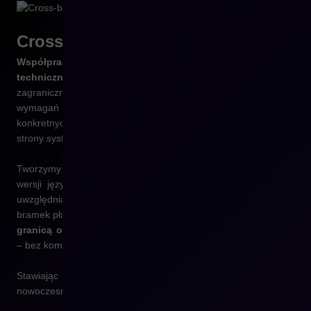
Cross-border z
CREHLER
Współpraca z CREHLER to nie tylko wdrożenie
techniczne
, ale też wsparcie w planowaniu ekspansji
zagranicznej z punktu widzenia procesów, użytkowników i
wymagań prawnych. Dostosowujemy Twój sklep do wymagań
konkretnych rynków – zarówno od strony treści i UX, jak i od
strony systemowej.
Tworzymy konfiguracje, które umożliwiają prowadzenie wielu
wersji językowych, przeliczanie cen według lokalnych walut,
uwzględnianie krajowych stawek VAT oraz wdrażanie lokalnych
bramek płatności i metod dostawy. Dzięki temu
Twoi klienci za
granicą otrzymują pełnoprawne doświadczenie zakupowe
– bez kompromisów.
Stawiając na sprawdzonego Partnera technologicznego i
nowoczesne rozwiązanie, jakim jest Shopware zyskujesz: .