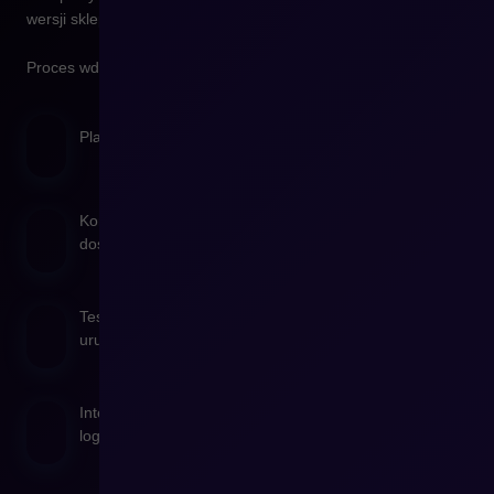
wersji sklepu.
Proces wdrożenia cross-border obejmuje:
Planowanie architektury sprzedaży międzynarodowej
Konfigurację języków, walut, stawek VAT, płatności i
dostaw
Testy ścieżek zakupowych i wsparcie przy
uruchomieniu
Integrację z lokalnymi marketplace’ami, systemami
logistycznymi i bramkami płatności