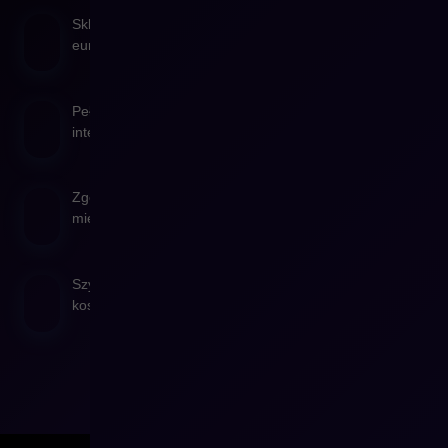
Sklep dostosowany do wymagań różnych rynków
europejskich i globalnych
Pełne wsparcie dla języków, walut, podatków i lokalnych
integracji
Zgodność z przepisami e-commerce w sprzedaży
międzynarodowej
Szybszy start na nowych rynkach bez ryzyka
kosztownych błędów