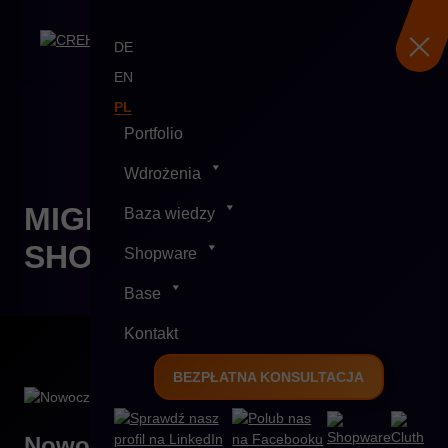
DE
EN
PL
Skip
Portfolio
to
content
Wdrożenia
MIGRACJA DO
Baza wiedzy
SHOPWARE
Shopware
Base
Kontakt
BEZPŁATNA KONSULTACJA
Nowoczesna platforma
e-