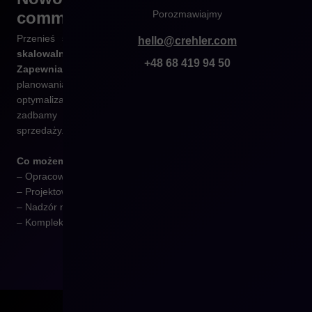
commerce
Porozmawiajmy
Przenieś swój sklep na Shopware i
zyskaj nowoczesną,
hello@crehler.com
skalowalną platformę
, która rośnie razem z Twoim biznesem.
+48 68 419 94 50
Zapewniamy kompleksową migrację
– od analizy i
planowania, przez transfer danych i integracje, aż po
optymalizację wydajności. Zminimalizujemy ryzyko przestojów i
zadbamy o płynne przejście, abyś mógł skupić się na
sprzedaży.
Co możemy dla Ciebie zrobić:
– Opracowywanie koncepcji migracji danych,
– Projektowanie i realizacja narzędzi wspierających migracje,
– Nadzór nad jakością bezpieczeństwem migracji,
– Kompleksowa realizacja złożonych projektów migracyjnych.