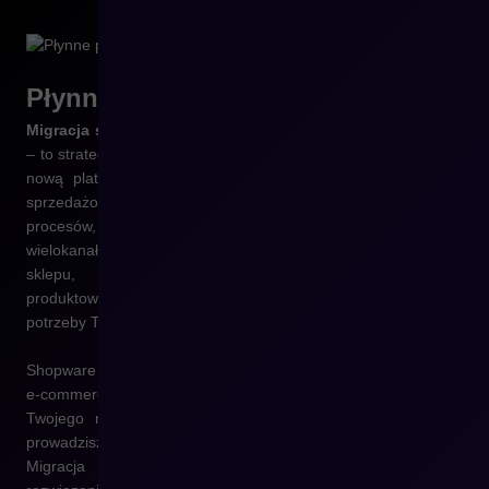
Płynne przejście na
Shopware
Migracja sklepu do Shopware
to nie tylko techniczna zmiana
– to strategiczny krok w rozwoju Twojego e-commerce. Wraz z
nową platformą zyskujesz nie tylko nowoczesne narzędzie
sprzedażowe, ale także fundament pod dalszą digitalizację
procesów, automatyzację obsługi klienta i rozwój sprzedaży
wielokanałowej. To idealny moment, by odświeżyć wygląd
sklepu, poprawić użyteczność, uporządkować dane
produktowe i wdrożyć nowe funkcje odpowiadające na
potrzeby Twoich klientów.
Shopware to elastyczna, modułowa i przyszłościowa platforma
e-commerce, która pozwala na pełne dopasowanie sklepu do
Twojego modelu biznesowego – niezależnie od tego, czy
prowadzisz sprzedaż B2C, B2B, czy działasz w modelu D2C.
Migracja umożliwia odejście od ograniczeń poprzedniego