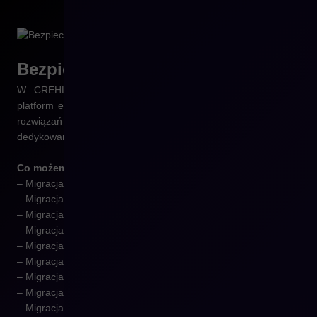
Bezpieczna
migracja
W CREHLER specjalizujemy się w migracjach z różnych
platform e-commerce do Shopware – zarówno z popularnych
rozwiązań SaaS, jak i systemów open-source czy platform
dedykowanych.
Co możemy dla Ciebie zrobić:
– Migracja z Magento do Shopware,
– Migracja z Woocommerce do Shopware,
– Migracja z Prestashop do Shopware,
– Migracja z Shoper do Shopware,
– Migracja z IdoSell do Shopware,
– Migracja z Shopify do Shopware,
– Migracja z Shoper do Shopware,
– Migracja z AtomStore do Shopware,
– Migracja z Virtuemart i wiele innych.