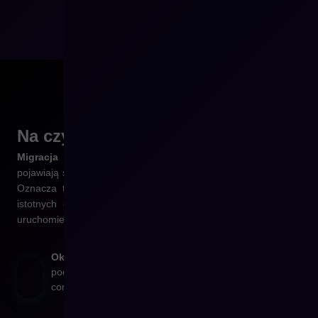
Na czym polega
migracja?
Migracja danych
jest jednym z istotnych zagadnień, które
pojawiają się w większości realizowanych przez nas projektów.
Oznacza to konieczność zaplanowania i wykonania szeregu
istotnych czynności, które są niezbędne do funkcjonalnego
uruchomienia nowego sklepu internetowego.
Określamy zakres
oraz strukturę danych realizowaną
podczas migracji danych do nowego systemu e-
commerce opartego o Shopware.