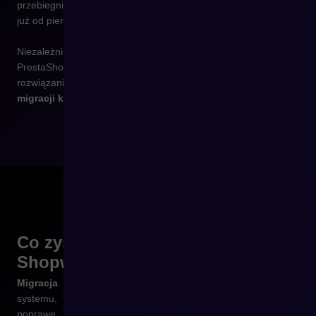
przebiegnie sprawnie i przyniesie realne korzyści biznesowe
już od pierwszego dnia po wdrożeniu.
Niezależnie od tego, czy korzystasz z WooCommerce,
PrestaShop, Magento, Shoper, Shopify czy dedykowanego
rozwiązania –
przeprowadzimy Cię przez cały proces
migracji krok po kroku.
Co zyskasz, migrując do
Shopware z
CREHLER
Migracja do Shopware z CREHLER
to nie tylko zmiana
systemu, ale realna szansa na uporządkowanie procesów,
poprawę wydajności sklepu i lepsze dopasowanie go do