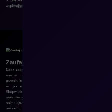
rozwiązania i daje przestrzeń do wdrażania rozwiązań
wspierających rozwój firmy.
Zaufaj
doświadczeniu
Nasz zespół zadba o każdy etap procesu
– od dogłębnej
analizy Twojej obecnej platformy, przez bezpieczne
przeniesienie produktów, kategorii, klientów, zamówień i treści,
aż po uruchomienie w pełni funkcjonalnego sklepu na
Shopware. Kluczowe dla nas są: zachowanie pozycji SEO,
właściwa struktura adresów URL, płynność działania oraz jak
najmniejsze zakłócenia w codziennej sprzedaży. Dzięki
naszemu doświadczeniu masz pewność, że migracja