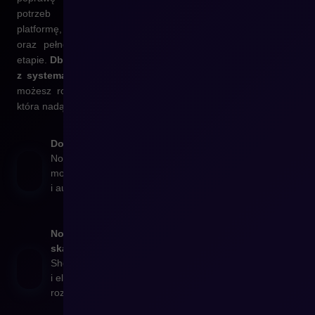
potrzeb klientów. Zyskujesz nowoczesną, skalowalną
platformę, bezpieczne przeniesienie danych, zachowanie SEO
oraz pełne wsparcie doświadczonego zespołu na każdym
etapie.
Dbamy o płynne przejście, nowy design i integracje
z systemami
, z których korzystasz na co dzień. Po migracji
możesz rozwijać sklep w swoim tempie, mając technologię,
która nadąża za Twoim biznesem.
Dostosowanie do indywidualnych potrzeb
Nowy sklep nie musi być kopią poprzedniego –
możemy zaprojektować go od nowa, uwzględniając UX
i automatyzację procesów.
Nowoczesna technologia pozwalająca na
skalowanie
Shopware 6 to system zapewniający headless, API-first
i elastyczne podejście, które daje Ci pełną kontrolę nad
rozwojem e-commerce.