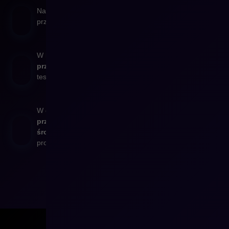
Następnie
dane są odpowiednio weryfikowane
oraz
przygotowywane do migracji na platformę Shopware.
W kolejnym etapie
przeprowadzamy migrację testową
oraz wykonujemy
testy akceptacyjne.
W ostatnim etapie
przeprowadzamy migracje danych do docelowego
środowiska
produkcyjnego.