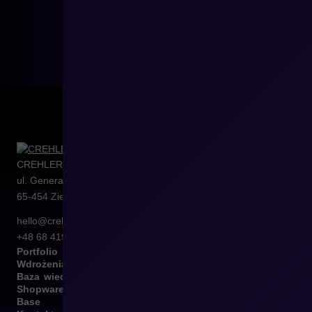
CREHLER Sp. z o.o.
ul. Generała Władysława Sikorskiego 4/120
65-454
Zielona Góra
hello@crehler.com
+48 68 419 94 50
Portfolio
Wdrożenia
Baza wiedzy
Shopware
Base