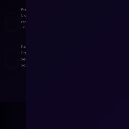
Stałe wsparcie zespołu CREHLER
Na każdym etapie projektu pracujesz z dedykowanym
zespołem, który zna zarówno Twoją starą platformę, jak
i Shopware.
Bezpieczeństwo danych oraz troska o SEO
Przenosimy dane w sposób uporządkowany i
bezpieczny, dbając o strukturę URL-i i zachowanie
pozycji w wyszukiwarce.