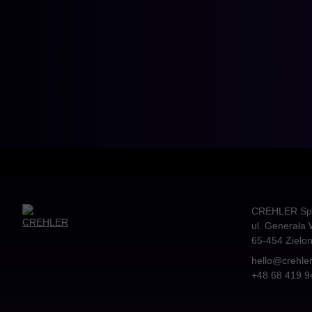
CREHLER Sp. 
ul. Generała 
65-454
Zielo
hello@crehle
+48 68 419 9