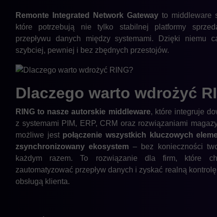
Remonte Integrated Network Gateway
to middleware s
które potrzebują nie tylko stabilnej platformy sprz
przepływu danych między systemami. Dzięki niemu c
szybciej, pewniej i bez zbędnych przestojów.
Dlaczego warto wdrożyć
R
RING to nasze autorskie middleware
, które integruje 
z systemami PIM, ERP, CRM oraz rozwiązaniami magaz
możliwe jest
połączenie wszystkich kluczowych elem
zsynchronizowany ekosystem
– bez konieczności twor
każdym razem. To rozwiązanie dla firm, które ch
zautomatyzować przepływ danych i zyskać realną kontrol
obsługą klienta.