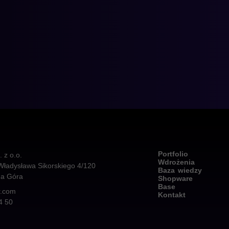
Portfolio
z o.o.
Wdrożenia
Władysława Sikorskiego 4/120
Baza wiedzy
na Góra
Shopware
Base
r.com
Kontakt
4 50