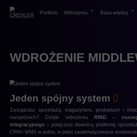
Portfolio
Wdrożenia
Baza wiedzy
Skip
to
content
WDROŻENIE MIDDL
Jeden spójny
system
Zarządzasz sprzedażą, magazynem, produktami i relac
narzędziach? Dzięki wdrożeniu
RING – naszeg
integracyjnego
– połączysz dowolną platformę sprzeda
CRM i WMS w jedno, w pełni zautomatyzowane środowis