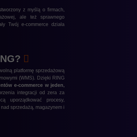
tworzony z myślą o firmach,
edażowej, ale też sprawnego
ały Twój e-commerce działa
ING?
dowolną platformę sprzedażową
ynowymi (WMS). Dzięki RING
entów e-commerce w jeden,
zenia integracji od zera za
cą uporządkować procesy,
ę nad sprzedażą, magazynem i