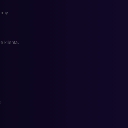
irmy.
e klienta.
b.