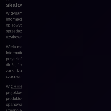
skalowalnego e-commerce
W dynamicznym świecie e-commerce zarządzanie
informacją produktową to coś więcej niż wypełnianie pól
opisowych w CMS. To proces, który wpływa na
sprzedaż, SEO, wydajność zespołów, doświadczenie
użytkownika, a nawet… relacje z partnerami B2B.
Wielu menedżerów odkłada wdrożenie PIM (Product
Information Management), traktując je jako projekt
przyszłości – „na później, gdy będziemy więksi”. Ale im
dłużej firma funkcjonuje bez centralnego systemu do
zarządzania danymi produktowymi, tym większe straty:
czasowe, finansowe i wizerunkowe.
W
CREHLER
obserwujemy ten moment w dziesiątkach
projektów: firmy, które jeszcze niedawno miały 50
produktów i jeden kanał sprzedaży, dziś próbują
opanować chaos przy 3000 SKU, 5 rynkach, 3 językach
i zespole, który zaczyna pracować „na pamięć”.