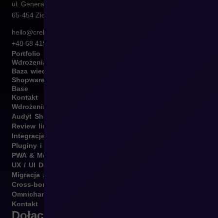
ul. Generała Władysława Sikorskiego 4/120
65-454
Zielona Góra
hello@crehler.com
+48 68 419 94 50
Portfolio
Wdrożenia
Baza wiedzy
Shopware
Base
Kontakt
Wdrożenia B2B i B2C
Audyt Shopware
Review licencji Shopware
Integracje Shopware
Pluginy i template
PWA & Mobile
UX / UI Design
Migracja z różnych platform
Cross-border
Omnichannel
Kontakt
Dołącz do newslettera