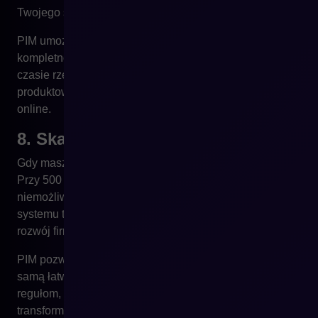
Twojego sklepu.
PIM umożliwia zdefiniowanie własnych kryteriów
kompletności i statusów – oraz raportowanie braków w
czasie rzeczywistym. Dzięki temu wiesz, że każda karta
produktowa spełnia Twoje standardy – zanim pojawi się
online.
8. Skala zaczyna Cię przytłaczać
Gdy masz 50 produktów, możesz nad nimi panować.
Przy 500 już robi się trudno. A przy 5000? Bez PIM to
niemożliwe. Skalowanie katalogu bez odpowiedniego
systemu to ryzyko operacyjne, które może zatrzymać
rozwój firmy.
PIM pozwala zarządzać dużą liczbą produktów z tą
samą łatwością, co mniejszym asortymentem – dzięki
regułom, masowym operacjom i automatycznym
transformacjom danych.