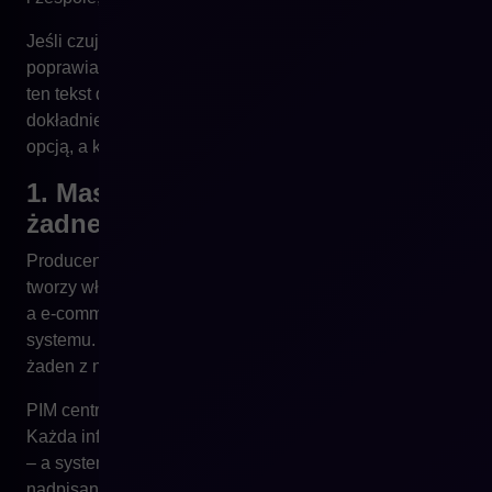
Jeśli czujesz, że Twój zespół spędza więcej czasu na
poprawianiu opisów niż na ich tworzeniu – przeczytaj
ten tekst do końca. Może się okazać, że jesteście
dokładnie w tym momencie, w którym PIM staje się nie
opcją, a koniecznością.
1. Masz wiele źródeł danych i
żadnego centralnego
Producent przysyła dane w Excelu, dział zakupów
tworzy własny plik, content team pisze opisy w Wordzie,
a e-commerce wprowadza wszystko ręcznie do
systemu. Efekt? Ten sam produkt ma trzy różne opisy, a
żaden z nich nie trafia na czas tam, gdzie powinien.
PIM centralizuje dane produktowe w jednym miejscu.
Każda informacja ma swoje źródło, wersję i właściciela
– a system pilnuje, by nic się nie zgubiło ani nie zostało
nadpisane przypadkiem.