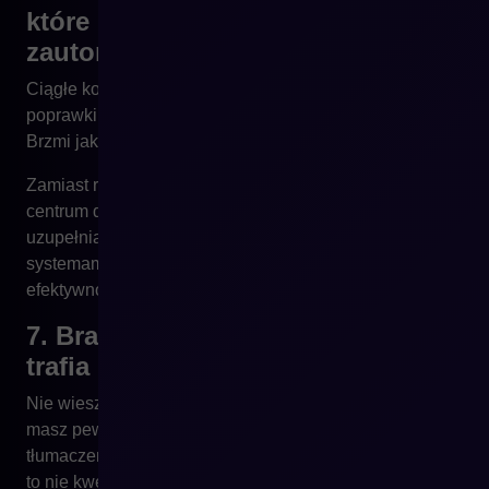
które powinny być
zautomatyzowane
Ciągłe kopiowanie i wklejanie danych. Ręczne
poprawki. Eksporty z ERP, które trzeba „wyczyścić”.
Brzmi jak opis Twojej codzienności?
Zamiast rosnąć, Twój zespół zaczyna działać jak
centrum danych. PIM automatyzuje importy, walidację,
uzupełnianie atrybutów i synchronizację z innymi
systemami. Ludzie odzyskują czas – a Ty zyskujesz
efektywność.
7. Brakuje kontroli nad tym, co
trafia do klienta
Nie wiesz, które produkty są gotowe do publikacji. Nie
masz pewności, czy wszystkie mają zdjęcia,
tłumaczenia, zgodność z polityką marki. Jakość danych
to nie kwestia estetyki – to fundament zaufania do