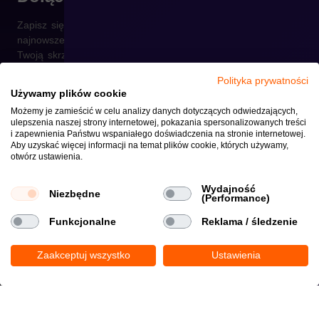
Zapisz się do naszego newslettera i otrzymuj raz w tygodniu
najnowsze informacje ze świata e-commerce prosto na
Twoją skrzynkę.
Polityka prywatności
Używamy plików cookie
Możemy je zamieścić w celu analizy danych dotyczących odwiedzających,
ulepszenia naszej strony internetowej, pokazania spersonalizowanych treści
Wyrażam zgodę na otrzymywanie informacji handlowych środkami
i zapewnienia Państwu wspaniałego doświadczenia na stronie internetowej.
komunikacji elektronicznej wysyłanymi przez crehler.com zgodnie z
Aby uzyskać więcej informacji na temat plików cookie, których używamy,
Polityką prywatności
otwórz ustawienia.
Copyright © 2026
Polityka Prywatności i Plików Cookie
Wydajność
Niezbędne
(Performance)
Funkcjonalne
Reklama / śledzenie
Zaakceptuj wszystko
Ustawienia