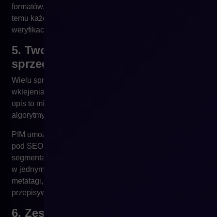
formatów, listy kontrolne, automatyczne alerty. Dzięki
temu każdy produkt może przejść przez proces
weryfikacji – zanim trafi na stronę.
5. Twoje opisy nie wspierają SEO,
sprzedaży ani UX
Wielu sprzedawców nadal traktuje opisy jako „coś do
wklejenia” – a nie jako strategiczny zasób. Tymczasem
opis to miejsce, gdzie klienci szukają odpowiedzi, a
algorytmy – kontekstu.
PIM umożliwia tworzenie opisów zoptymalizowanych
pod SEO, łatwe zarządzanie wersjami językowymi i
segmentację treści pod różne grupy odbiorców. Możesz
w jednym miejscu obsłużyć różne długości opisów,
metatagi, atrybuty i nagłówki – bez potrzeby ręcznego
przepisywania danych.
6. Zespół traci czas na zadania,