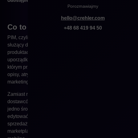
Udostępnij
Porozmawiajmy
hello@crehler.com
Co to jest PIM?
+48 68 419 94 50
PIM, czyli
Product Information Management
, to system
służący do centralnego zarządzania informacjami o
produktach. W praktyce oznacza to jedno,
uporządkowane źródło prawdy o ofercie – miejsce, w
którym przechowywane są wszystkie dane produktowe:
opisy, atrybuty techniczne, zdjęcia, materiały
marketingowe, dane SEO czy wersje językowe.
Zamiast rozproszenia – arkusze Excela, pliki od
dostawców, ręczne opisy w CMS-ie – firma zyskuje
jedno środowisko, w którym może efektywnie tworzyć,
edytować i dystrybuować dane do różnych kanałów
sprzedaży: od sklepu internetowego, przez
marketplace’y, aż po katalogi B2B czy aplikacje