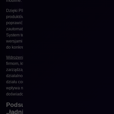
mobilne.
Dzięki PIM można nie tylko przyspieszyć wprowadzanie
produktów na rynek, ale przede wszystkim znacząco
poprawić jakość danych, zminimalizować błędy i
zautomatyzować wiele powtarzalnych procesów.
System ten umożliwia pracę zespołową, kontrolę nad
wersjami treści i precyzyjne dopasowanie komunikacji
do konkretnego rynku czy klienta.
Wdrożenie systemu PIM
najwięcej korzyści przynosi
firmom, które rozwijają sprzedaż wielokanałową,
zarządzają dużą liczbą produktów lub prowadzą
działalność międzynarodową. To nie tylko narzędzie dla
działu contentu, ale element infrastruktury, który realnie
wpływa na sprawność operacyjną, jakość
doświadczenia klienta i skalowalność biznesu.
Podsumowanie: PIM to nie
„ładniejszy opis”, tylko fundament