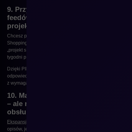
9. Przygotowanie katalogów,
feedów i materiałów to osobny
projekt
Chcesz przygotować katalog PDF? Eksport do Google
Shopping? Feed do porównywarki? Bez PIM to zawsze
„projekt specjalny”, angażujący kilka osób i wymagający
tygodni pracy.
Dzięki PIM generujesz materiały automatycznie – w
odpowiednich formatach, z aktualnymi danymi i zgodnie
z wymaganiami danego partnera czy kanału.
10. Masz ambicje międzynarodowe
– ale nie masz narzędzia, by je
obsłużyć
Ekspansja zagraniczna
wymaga precyzji: lokalnych
opisów, jednostek miary, języków, wersji prawnych,