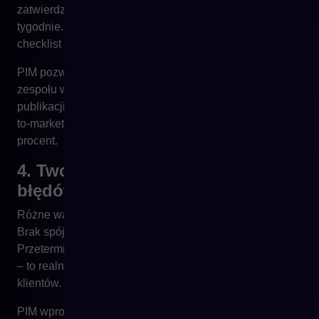
zatwierdzenia kompletu danych mijają dni, czasem
tygodnie. Każdy etap zależy od ręcznych ustaleń,
checklist w arkuszach i maili „czy ten opis już gotowy?”.
PIM pozwala zautomatyzować workflow: każdy członek
zespołu wie, co ma uzupełnić, a system nie dopuści do
publikacji niekompletnej karty produktowej. Czas „time-
to-market” skraca się radykalnie – często o kilkadziesiąt
procent.
4. Twoje dane są niespójne i pełne
błędów
Różne wartości techniczne w zależności od kanału.
Brak spójnych nazw. Pomylone zdjęcia.
Przeterminowane treści promocyjne. To nie tylko chaos
– to realny koszt: zwroty, reklamacje, utrata zaufania
klientów.
PIM wprowadza reguły jakości danych: walidację