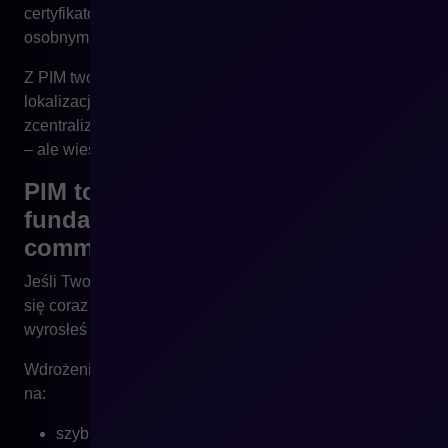
certyfikatów. Bez PIM każde tłumaczenie staje się
osobnym projektem – trudnym do kontroli.
Z PIM tworzysz strukturę, która obsługuje różne języki,
lokalizacje i wymagania prawne w sposób
zcentralizowany i skalowalny. Nie tylko wiesz, co masz
– ale wiesz, co możesz pokazać w danym kraju.
PIM to nie „ładniejszy opis”, tylko
fundament skalowalnego e-
commerce
Jeśli Twoja firma rośnie, a zarządzanie produktami staje
się coraz trudniejsze – to nie przypadek. To znak, że
wyrosłeś z Excela.
Wdrożenie PIM to decyzja strategiczna, która wpływa
na:
szybkość wejścia na nowy rynek,