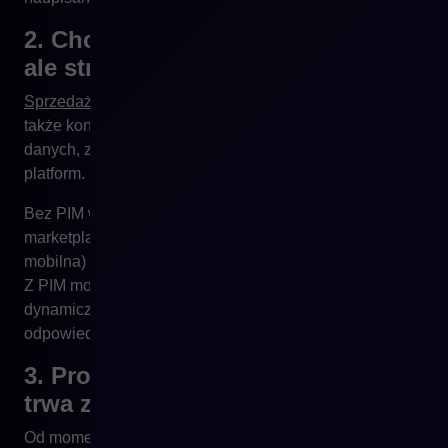
2. Chcesz rozwijać omnichannel,
ale struktura danych Cię blokuje
Sprzedaż w kilku kanałach
to nie tylko logistyka. To
także konieczność dostosowania opisów, formatów
danych, zdjęć i metadanych pod konkretne wymagania
platform.
Bez PIM wdrożenie kolejnego kanału (np. Amazon,
marketplace zagraniczny, katalog B2B, aplikacja
mobilna) oznacza podwójną lub potrójną pracę zespołu.
Z PIM możesz zarządzać strukturami danych
dynamicznie – eksportując tylko to, co potrzebne, w
odpowiednim formacie i języku.
3. Proces wprowadzenia produktu
trwa za długo
Od momentu dodania nowego produktu do