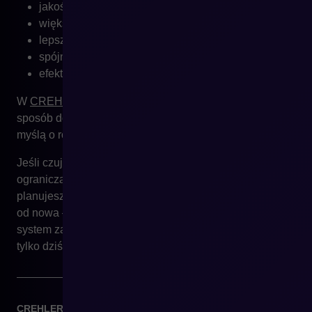
jakość danych,
większą wydajność zespołów,
lepszą kontrolę nad treścią,
spójność komunikacji,
efektywność sprzedaży.
W
CREHLER
pomagamy firmom wdrażać PIM w
sposób dostosowany do ich realiów biznesowych – z
myślą o rozwoju, a nie tylko „obsłudze chaosu”.
Jeśli czujesz, że Twój katalog produktowy Cię
ogranicza, masz więcej rynków niż spójnych danych lub
planujesz ekspansję i nie chcesz budować wszystkiego
od nowa –
skontaktuj się z nami
. Pomożemy Ci wdrożyć
system zarządzanie produktami, które będzie działać nie
tylko dziś, ale i za 3 lata.
CREHLER