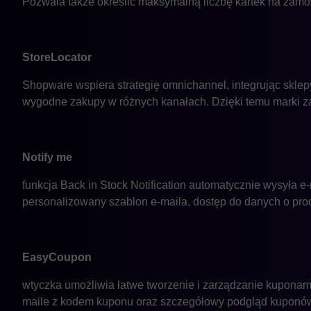
Pozwala także określić maksymalną liczbę kartek na zamów
StoreLocator
Shopware wspiera strategię omnichannel, integrując sklep
wygodne zakupy w różnych kanałach. Dzięki temu marki za
Notify me
funkcja Back in Stock Notification automatycznie wysyła 
personalizowany szablon e-maila, dostęp do danych o pro
EasyCoupon
wtyczka umożliwia łatwe tworzenie i zarządzanie kuponam
maile z kodem kuponu oraz szczegółowy podgląd kuponów w