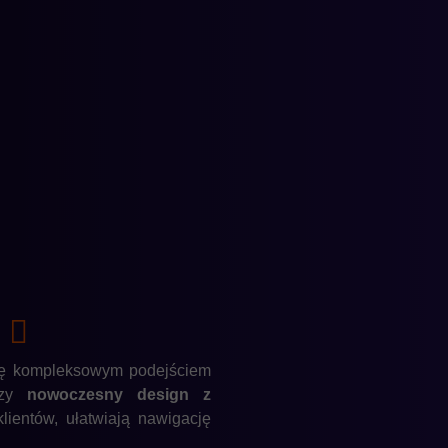
?
ię kompleksowym podejściem
ączy
nowoczesny design z
lientów, ułatwiają nawigację