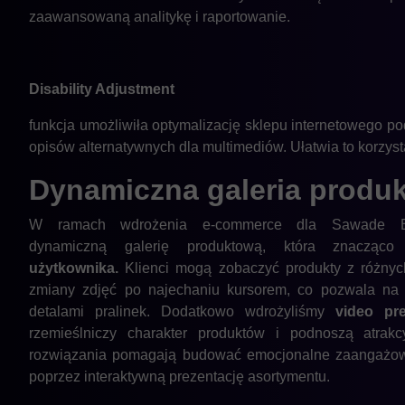
zaawansowaną analitykę i raportowanie.
Disability Adjustment
funkcja umożliwiła optymalizację sklepu internetowego p
opisów alternatywnych dla multimediów. Ułatwia to korzyst
Dynamiczna galeria
produ
W ramach wdrożenia e-commerce dla Sawade Ber
dynamiczną galerię produktową, która znacząc
użytkownika.
Klienci mogą zobaczyć produkty z różnych
zmiany zdjęć po najechaniu kursorem, co pozwala na 
detalami pralinek. Dodatkowo wdrożyliśmy
video pre
rzemieślniczy charakter produktów i podnoszą atrakc
rozwiązania pomagają budować emocjonalne zaangażowa
poprzez interaktywną prezentację asortymentu.