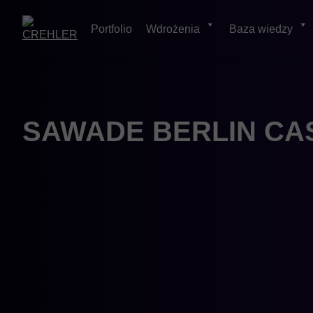
Portfolio
Wdrożenia
Baza wiedzy
Skip
to
content
SAWADE BERLIN C