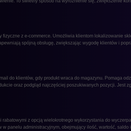
ienie. To świetny sposób na wyróżnienie się, zwiększenie konw
y fizyczne z e-commerce. Umożliwia klientom lokalizowanie sk
pewniają spójną obsługę, zwiększając wygodę klientów i popr
e-mail do klientów, gdy produkt wraca do magazynu. Pomaga od
dukcie oraz podgląd najczęściej poszukiwanych pozycji. Jest 
i rabatowymi z opcją wielokrotnego wykorzystania do wyczerpan
 panelu administracyjnym, obejmujący ilość, wartość, saldo i