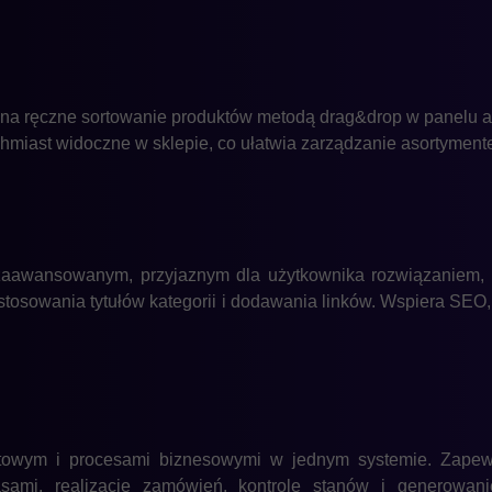
a na ręczne sortowanie produktów metodą drag&drop w panelu a
chmiast widoczne w sklepie, co ułatwia zarządzanie asortymente
zaawansowanym, przyjaznym dla użytkownika rozwiązaniem, i
osowania tytułów kategorii i dodawania linków. Wspiera SEO, u
owym i procesami biznesowymi w jednym systemie. Zapewn
mi, realizację zamówień, kontrolę stanów i generowanie 