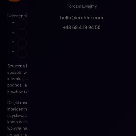
Porozmawiajmy
Udostępnij
hello@crehler.com
+48 68 419 94 50
Sztuczna inteligencja (
AI
) w e-commerce dynamicznie zmienia
sposób, w jaki firmy obsługują swoich klientów. Automatyzacja
interakcji za pomocą chatbotów i voice commerce nie tylko
podnosi jakość obsługi, ale także pozwala na optymalizację
kosztów i zwiększenie satysfakcji użytkowników.
Dzięki rosnącej popularności asystentów głosowych oraz
inteligentnych systemów konwersacyjnych, klienci mogą dziś
uzyskiwać informacje, składać zamówienia i obsługiwać swoje
konta w sposób szybszy i bardziej intuicyjny. Jak dokładnie AI
wpływa na obsługę klienta w e-commerce i jaką rolę w tym
procesie odgrywa Shopware?