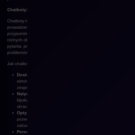
Chatboty: Automatyzacja i personalizacja obsługi klienta
Chatboty to programy komputerowe, które wykorzystują AI do
prowadzenia rozmów z użytkownikami w sposób
przypominający ludzką komunikację. Znajdują zastosowanie w
różnych obszarach obsługi klienta, od odpowiadania na proste
pytania, przez obsługę zamówień, po rozwiązywanie
problemów technicznych.
Jak chatboty zmieniają e-commerce?
Dostępność 24/7
– chatboty mogą działać całą dobę,
eliminując ograniczenia wynikające z godzin pracy
zespołu obsługi klienta.
Natychmiastowe odpowiedzi
– AI analizuje zapytania i
błyskawicznie dostarcza klientom potrzebne informacje,
skracając czas oczekiwania na pomoc.
Optymalizacja kosztów
– automatyzacja obsługi klienta
pozwala firmom obniżyć wydatki związane z
zatrudnieniem dużych zespołów wsparcia.
Personalizacja doświadczeń
– chatboty mogą