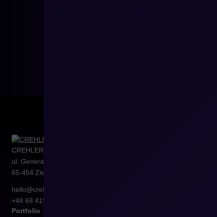
CREHLER Sp. z o.o.
ul. Generała Władysława Sikorskiego 4/120
65-454
Zielona Góra
hello@crehler.com
+48 68 419 94 50
Portfolio