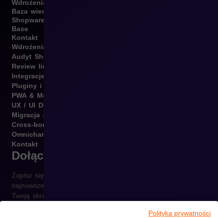
Wdrożenia
Baza wiedzy
Shopware
Base
Kontakt
Wdrożenia B2B i B2C
Audyt Shopware
Review licencji Shopware
Integracje Shopware
Pluginy i template
PWA & Mobile
UX / UI Design
Migracja z różnych platform
Cross-border
Omnichannel
Kontakt
Dołącz do newslettera
Zapisz się do naszego newslettera i otrzymuj raz w tygodniu
najnowsze informacje ze świata e-commerce prosto na
Twoją skrzynkę.
Polityka prywatności