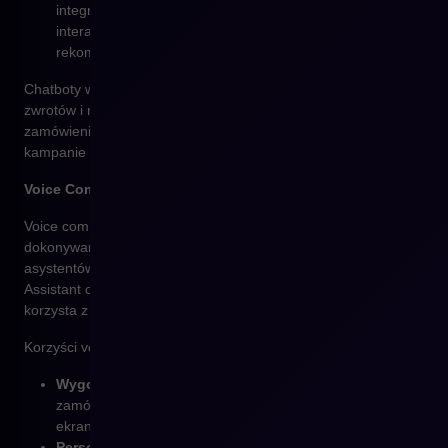
integrować się z systemami CRM i analizować historię
interakcji użytkownika, dostarczając spersonalizowane
rekomendacje i oferty.
Chatboty w e-commerce mogą także obsługiwać proces
zwrotów i reklamacji, wysyłać powiadomienia o statusie
zamówienia oraz angażować klientów poprzez interaktywne
kampanie marketingowe.
Voice Commerce: Nowy wymiar interakcji z klientem
Voice commerce to technologia umożliwiająca klientom
dokonywanie zakupów za pomocą poleceń głosowych. Rozwój
asystentów głosowych, takich jak Amazon Alexa, Google
Assistant czy Apple Siri, sprawia, że coraz więcej użytkowników
korzysta z tej formy interakcji w e-commerce.
Korzyści voice commerce dla e-commerce:
Wygoda i intuicyjność
– klienci mogą składać
zamówienia bez konieczności korzystania z klawiatury czy
ekranu.
Personalizowane rekomendacje
– AI analizuje historię