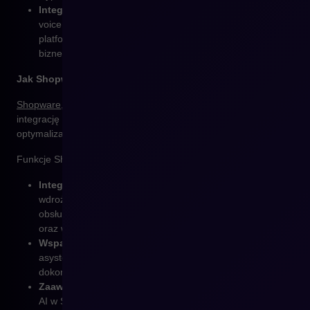
Integracja z ekosystemem e-commerce
– chatboty i
voice commerce muszą być dobrze zintegrowane z
platformą sprzedażową oraz innymi systemami
biznesowymi, aby zapewnić sprawną obsługę klientów.
Jak Shopware wspiera AI w obsłudze klienta?
Shopware
, jako nowoczesna platforma e-commerce, umożliwia
integrację z systemami AI w celu automatyzacji obsługi klienta i
optymalizacji procesów sprzedażowych.
Funkcje Shopware wspierające chatboty i voice commerce:
Integracja z chatbotami
– Shopware pozwala na
wdrożenie inteligentnych chatbotów, które mogą
obsługiwać zapytania klientów, rekomendować produkty
oraz wspierać proces zakupowy.
Wsparcie dla voice commerce
– możliwość integracji z
asystentami głosowymi, co umożliwia użytkownikom
dokonywanie zakupów za pomocą komend głosowych.
Zaawansowana automatyzacja marketingu
– narzędzia
AI w Shopware pozwalają na dynamiczne