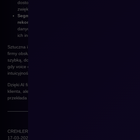
dostosowywanie treści i ofert do preferencji klientów, co
zwiększa skuteczność sprzedaży.
Segmentacja klientów i spersonalizowane
rekomendacje
– AI w Shopware umożliwia analizę
danych użytkowników i dostosowywanie komunikacji do
ich indywidualnych potrzeb.
Sztuczna inteligencja coraz bardziej zmienia sposób, w jaki
firmy obsługują swoich klientów. Chatboty pozwalają na
szybką, dostępną 24/7 i spersonalizowaną obsługę, podczas
gdy voice commerce wprowadza nowy poziom wygody i
intuicyjności w zakupach online.
Dzięki AI firmy mogą nie tylko zwiększyć efektywność obsługi
klienta, ale także poprawić doświadczenie użytkowników, co
przekłada się na większą lojalność i wyższe konwersje.
CREHLER
17-03-2025