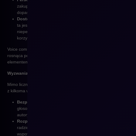
zakupów i preferencje użytkownika, sugerując produkty
dopasowane do jego potrzeb.
Dostępność dla różnych grup klientów
– technologia
ta jest szczególnie przydatna dla osób z
niepełnosprawnościami, umożliwiając łatwiejsze
korzystanie z usług e-commerce.
Voice commerce jest wciąż w fazie rozwoju, jednak jego
rosnąca popularność wskazuje na to, że stanie się ważnym
elementem przyszłości handlu elektronicznego.
Wyzwania związane z chatbotami i voice commerce
Mimo licznych zalet, wdrożenie AI w obsłudze klienta wiąże się
z kilkoma wyzwaniami:
Bezpieczeństwo transakcji
– obsługa zamówień
głosowych wymaga zaawansowanych mechanizmów
autoryzacji, aby zapobiegać nieautoryzowanym zakupom.
Rozpoznawanie języka i kontekstu
– systemy AI muszą
radzić sobie z różnymi akcentami, dialektami i formami
wypowiedzi użytkowników.