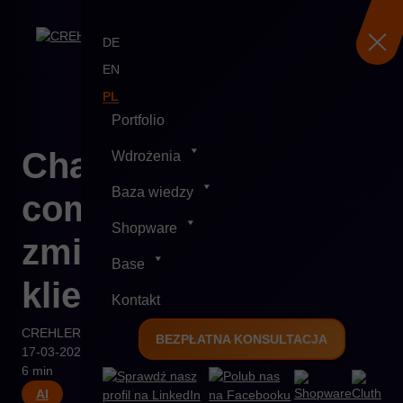
DE
EN
PL
Portfolio
Skip
Chatboty i voice
Wdrożenia
to
content
Baza wiedzy
commerce – jak AI
Shopware
zmienia obsługę
Base
klienta
Kontakt
CREHLER
BEZPŁATNA KONSULTACJA
17-03-2025
6 min
AI