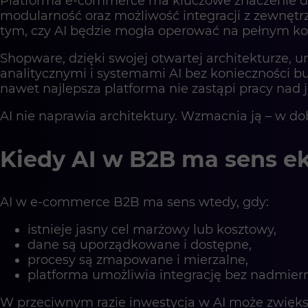
Platforma e-commerce ma kluczowe znaczenie dla s
modularność oraz możliwość integracji z zewnętr
tym, czy AI będzie mogła operować na pełnym ko
Shopware, dzięki swojej otwartej architekturze, u
analitycznymi i systemami AI bez konieczności 
nawet najlepsza platforma nie zastąpi pracy nad 
AI nie naprawia architektury. Wzmacnia ją – w d
Kiedy AI w B2B ma sens 
AI w e-commerce B2B ma sens wtedy, gdy:
istnieje jasny cel marżowy lub kosztowy,
dane są uporządkowane i dostępne,
procesy są zmapowane i mierzalne,
platforma umożliwia integrację bez nadmiern
W przeciwnym razie inwestycja w AI może zwiększ