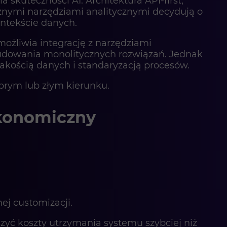
kuteczności AI. Architektura API-first,
znymi narzędziami analitycznymi decydują o
ntekście danych.
możliwia integrację z narzędziami
budowania monolitycznych rozwiązań. Jednak
jakością danych i standaryzacją procesów.
obrym lub złym kierunku.
ekonomiczny
ej customizacji.
yć koszty utrzymania systemu szybciej niż