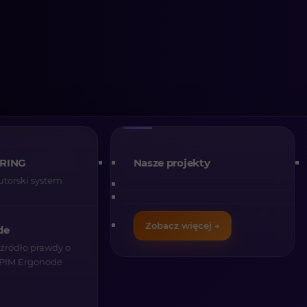
e B2B – gdzie
 RING
Nasze projekty
a marżę, a
utorski system
tylko koszty
Zobacz więcej →
de
źródło prawdy o
 PIM Ergonode
AI