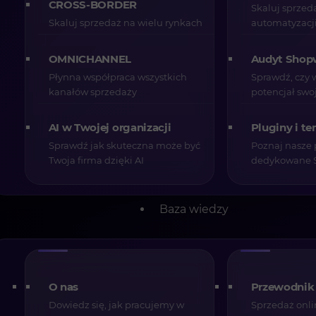
CROSS-BORDER
Skaluj sprzed
Skaluj sprzedaż na wielu rynkach
automatyzacji
Udostępnij
OMNICHANNEL
Audyt Shop
Płynna współpraca wszystkich
Sprawdź, czy 
kanałów sprzedaży
potencjał swo
W 2026 roku sztuczna inteligencja przestała by
AI w Twojej organizacji
Pluginy i t
codziennych rozmów zarządów firm handlowych. W
samo pytanie: czy AI faktycznie zwiększa marżę 
Sprawdź jak skuteczna może być
Poznaj nasze 
technologiczne i operacyjne?
Twoja firma dzięki AI
dedykowane 
Problem nie polega na tym, czy AI działa. Problem
jest wdrażana. W e-commerce B2B różnica międ
Baza wiedzy
iluzją innowacji bywa bardzo wyraźna.
AI w B2B to nie to samo c
O nas
Przewodnik
Dowiedz się, jak pracujemy w
Sprzedaż onli
W modelu B2C sztuczna inteligencja najczęściej 