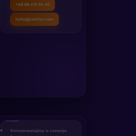
+48 68 419 94 50
hello@crehler.com
Porozmawiajmy o rozwoju