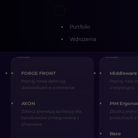
Portfolio
Wdrożenia
Skip
AI w e-commerc
to
content
FORGE FRONT
Middleware
realnie zwiększ
Poznaj nową definicję
Poznaj nasz a
doświadczeń e-commerce
integracyjny
gdzie generuje 
AXON
PIM Ergono
Zobacz pierwszą aplikację dla
Zbuduj jedno 
handlowców zintegrowaną z
produktach z
Shopware
CREHLER
01-03-2026
7 min
Base