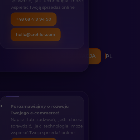
sprawdzić, jak technologia może
wspierać Twoją sprzedaż online.
+48 68 419 94 50
hello@crehler.com
BEZPŁATNA KONSULTACJA
PL
Porozmawiajmy o rozwoju
Twojego e-commerce!
Napisz lub zadzwoń, jeśli chcesz
sprawdzić, jak technologia może
wspierać Twoją sprzedaż online.