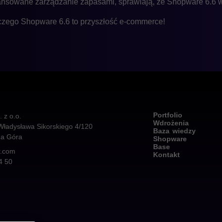
ansowane zarządzanie zapasami, sprawiają, że Shopware 6.6 
aczego Shopware 6.6 to przyszłość e-commerce!
Portfolio
z o.o.
Wdrożenia
Władysława Sikorskiego 4/120
Baza wiedzy
na Góra
Shopware
Base
r.com
Kontakt
4 50