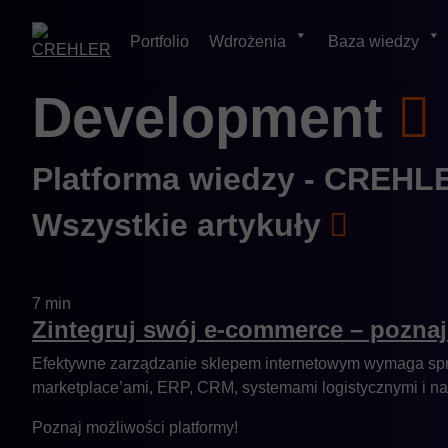
Portfolio
Wdrożenia
Baza wiedzy
Skip
Development
to
content
Platforma wiedzy - CREHL
Wszystkie
artykuły
7 min
Zintegruj swój e-commerce – pozna
Efektywne zarządzanie sklepem internetowym wymaga spra
marketplace’ami, ERP, CRM, systemami logistycznymi i n
Poznaj możliwości platformy!