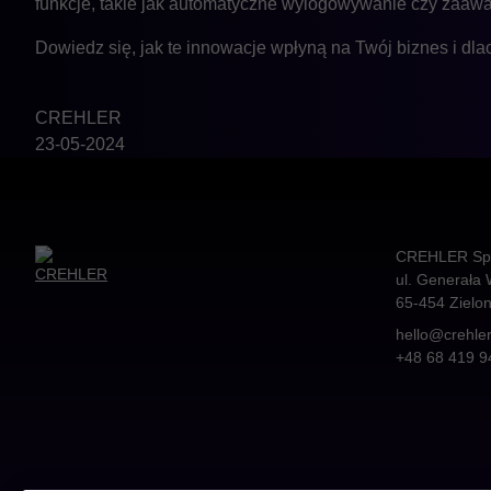
funkcje, takie jak automatyczne wylogowywanie czy zaaw
Dowiedz się, jak te innowacje wpłyną na Twój biznes i dl
CREHLER
23-05-2024
CREHLER Sp. 
ul. Generała 
65-454
Zielo
hello@crehle
+48 68 419 9