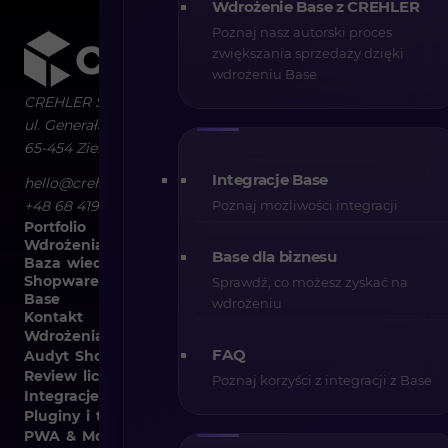
Wdrożenie Base z CREHLER
Poznaj nasz autorski proces
zwiększania sprzedaży dzięki
wdrożeniu Base
CREHLER Sp. z o.o.
ul. Generała Władysława Sikorskiego 4/120
65-454
Zielona Góra
Integracje Base
hello@crehler.com
+48 68 419 94 50
Poznaj możliwości integracji
Portfolio
Wdrożenia
Base dla biznesu
Baza wiedzy
Shopware
Sprawdź, co możesz zyskać na
Base
wdrożeniu
Kontakt
Wdrożenia B2B i B2C
FAQ
Audyt Shopware
Review licencji Shopware
Poznaj korzyści z integracji z Base
Integracje Shopware
Pluginy i template
PWA & Mobile