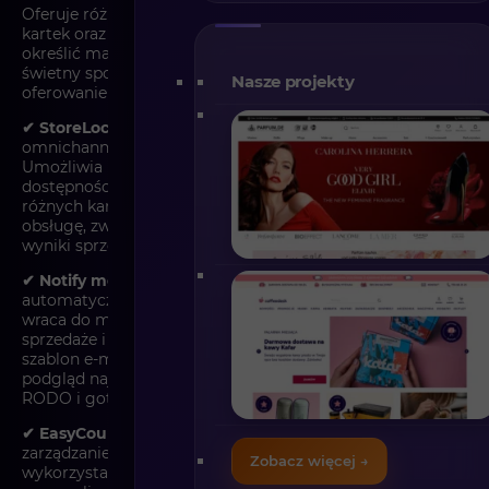
Oferuje różne wzory, opcję darmowych lub płatnych
kartek oraz limit znaków w wiadomości. Pozwala także
określić maksymalną liczbę kartek na zamówienie. To
świetny sposób na wyróżnienie się, zwiększenie konwersji i
Nasze projekty
oferowanie dodatkowej usługi klientom.
✔
StoreLocator
Shopware wspiera strategię
omnichannel, integrując sklepy fizyczne z e-commerce.
Umożliwia klientom lokalizowanie sklepów, sprawdzanie
dostępności produktów online i wygodne zakupy w
różnych kanałach. Dzięki temu marki zapewniają spójną
obsługę, zwiększając wygodę klientów i poprawiając
wyniki sprzedaży.
✔
Notify me
funkcja Back in Stock Notification
automatycznie wysyła e-mail do klientów, gdy produkt
wraca do magazynu. Pomaga odzyskać utracone
sprzedaże i zwiększyć konwersję. Oferuje personalizowany
szablon e-maila, dostęp do danych o produkcie oraz
podgląd najczęściej poszukiwanych pozycji. Jest zgodna z
RODO i gotowa do użytku w B2B.
✔
EasyCoupon
wtyczka umożliwia łatwe tworzenie i
zarządzanie kuponami rabatowymi z opcją wielokrotnego
Zobacz więcej →
wykorzystania do wyczerpania salda. Oferuje