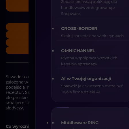
Zobacz pierwszą aplikację dla
Zobacz realizację
handlowców zintegrowaną z
Shopware
Spożywcza
CROSS-BORDER
E-commerce
Skaluj sprzedaż na wielu rynkach
Shopware 6
B2C
OMNICHANNEL
Płynna współpraca wszystkich
kanałów sprzedaży
Sawade to najstarsza manufaktura pralinek w Berlinie,
AI w Twojej organizacji
założona w 1880 roku. Marka słynie z rzemieślniczego
Sprawdź jak skuteczna może być
podejścia, najwyższej jakości składników oraz tradycyjnych
Twoja firma dzięki AI
receptur. Sawade wyróżnia się dbałością o detale,
eleganckimi opakowaniami oraz ponadczasowym
smakiem, który od pokoleń zachwyca miłośników
słodyczy.
Middleware RING
Co wyróżnia to wdrożenie?