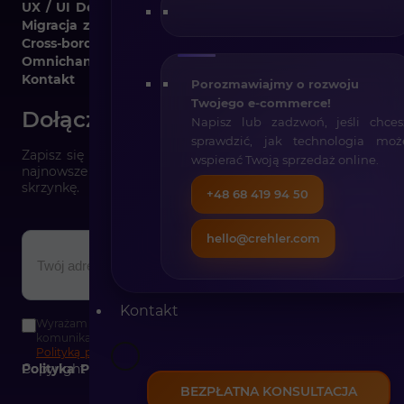
UX / UI Design
Migracja z różnych platform
Cross-border
Omnichannel
Kontakt
Porozmawiajmy o rozwoju
Twojego e-commerce!
Dołącz do newslettera
Napisz lub zadzwoń, jeśli chces
sprawdzić, jak technologia moż
Zapisz się do naszego newslettera i otrzymuj raz w tygodn
wspierać Twoją sprzedaż online.
najnowsze informacje ze świata e-commerce prosto na Tw
skrzynkę.
+48 68 419 94 50
hello@crehler.com
Kontakt
Wyrażam zgodę na otrzymywanie informacji handlowych środka
komunikacji elektronicznej wysyłanymi przez crehler.com zgodnie
Polityką prywatności
Copyright © 2026
Polityka Prywatności i Plików Cookie
BEZPŁATNA KONSULTACJA