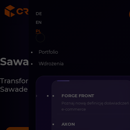
DE
EN
Skip
to
PL
content
Portfolio
Sawade Berlin
Wdrożenia
Transformacja cyfrowa marki
Sawade
FORGE FRONT
Poznaj nową definicję doświadczeń
e-commerce
AXON