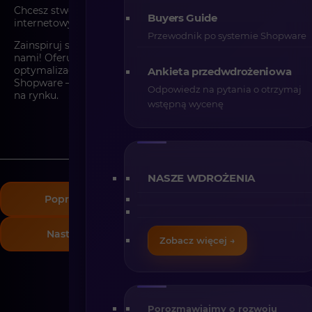
Chcesz stworzyć nowoczesny, efektywny sklep
Buyers Guide
internetowy, który wyróżni się na rynku?
Przewodnik po systemie Shopware
Zainspiruj się projektem Sawade i zrealizuj swoją wizję z
nami! Oferujemy kompleksowe wsparcie w budowie i
optymalizacji sklepów e-commerce opartych na
Ankieta przedwdrożeniowa
Shopware – jednej z najbardziej innowacyjnych platform
Odpowiedz na pytania o otrzymaj
na rynku.
wstępną wycenę
NASZE WDROŻENIA
Poprzedni projekt
Następny projekt
Zobacz więcej →
Porozmawiajmy o rozwoju