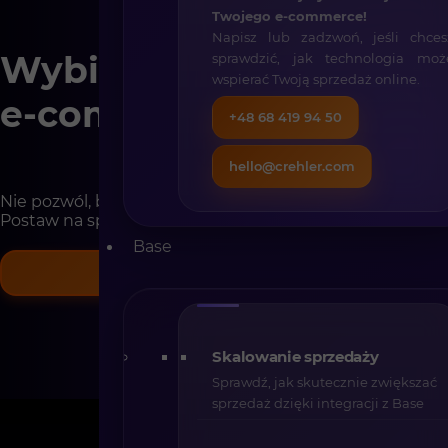
Twojego e-commerce!
Napisz lub zadzwoń, jeśli chces
Wybierz nowoczesny
sprawdzić, jak technologia moż
wspierać Twoją sprzedaż online.
e-commerce!
+48 68 419 94 50
hello@crehler.com
Nie pozwól, by platforma ograniczała Twój rozwój!
Postaw na sprawdzone rozwiązanie: Shopware.
Base
BEZPŁATNA WYCENA
Skalowanie sprzedaży
Sprawdź, jak skutecznie zwiększać
sprzedaż dzięki integracji z Base