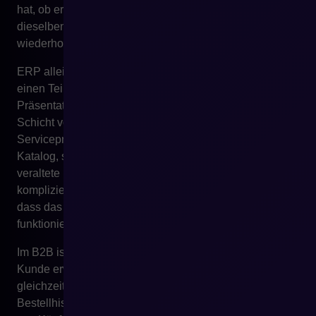
hat, ob er den Abwicklungsstatus kennt und ob er
dieselben Informationen nicht in verschiedenen Kanälen
wiederholen muss.
ERP allein wird dieses Erlebnis nicht gestalten. Es kann
einen Teil der Daten liefern, aber die Art ihrer
Präsentation, Verfügbarkeit und Nutzung gehört zur
Schicht von E-Commerce, UX, Integrationen und
Serviceprozessen. Wenn der Kunde einen unlesbaren
Katalog, schwache Beschreibungen, fehlende Filter,
veraltete Bestände, nicht passende Preise oder einen zu
komplizierten Checkout sieht, interessiert es ihn nicht,
dass das Unternehmen ERP implementiert hat. Für ihn
funktioniert der digitale Prozess einfach nicht.
Im B2B ist das Kundenerlebnis noch komplexer. Der
Kunde erwartet Komfort aus B2C, braucht aber
gleichzeitig seine Preise, Dokumente, Berechtigungen,
Bestellhistorie, Einkaufslisten, schnelle Wiederholung