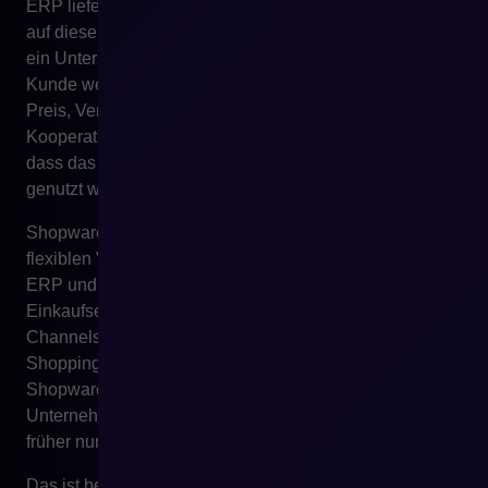
ERP liefert Daten. E-Commerce gibt dem Kunden Zugriff
auf diese Daten und Handlungsmöglichkeiten. Das ist
ein Unterschied von enormer Bedeutung. Wenn der
Kunde weiterhin eine E-Mail schreiben muss, um nach
Preis, Verfügbarkeit, Status, Rechnung oder
Kooperationsbedingungen zu fragen, bedeutet das,
dass das Potenzial von ERP im digitalen Vertrieb nicht
genutzt wurde.
Shopware kann in diesem Modell die Rolle einer
flexiblen Vertriebsplattform übernehmen, die Daten aus
ERP und anderen Systemen mit einem modernen
Einkaufserlebnis verbindet. Dank API-first-Ansatz, Sales
Channels, Integrationsmöglichkeiten, B2B Components,
Shopping Experiences und Automatisierungen kann
Shopware zur Schicht werden, über die das
Unternehmen Kunden Prozesse zugänglich macht, die
früher nur intern verfügbar waren.
Das ist besonders wichtig für B2B-Unternehmen, die