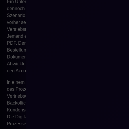
Ein Unternehmen kann ERP implementiert haben und
dennoch sehr manuell verkaufen. Das ist ein häufiges
Szenario. Bestellungen gelangen ins System, aber
vorher sendet der Kunde eine E-Mail. Der
Vertriebsmitarbeiter prüft Preis und Verfügbarkeit.
Jemand erstellt ein Angebot in einer Tabelle oder als
PDF. Der Kunde akzeptiert es per Rücknachricht. Die
Bestellung wird manuell ins ERP eingegeben.
Dokumente werden separat versendet. Der Status der
Abwicklung erfordert einen Anruf oder eine Nachricht an
den Account Manager.
In einem solchen Modell ordnet ERP die letzte Etappe
des Prozesses, automatisiert aber nicht den gesamten
Vertriebsweg. Das Unternehmen kann ein digitales
Backoffice-System haben, aber ein analoges
Kundenservicemodell. Der Unterschied ist grundlegend.
Die Digitalisierung eines ausgewählten internen
Prozesses bedeutet noch nicht, dass der Kunde