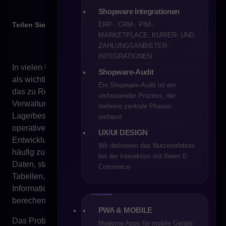
Shopware Integrationen
Teilen Sie
ERP-, CRM-, PIM-,
MARKETPLACE, KURIER- UND
ZAHLUNGSANBIETER-
INTEGRATIONEN
In vielen Unternehmen wird die ERP-Implementierung
Shopware-Audit
als wichtigste Etappe der Digitalisierung betrachtet. Und
Ein Shopware-Audit ist ein
das zu Recht – ohne ein geordnetes System zur
umfassender Prozess, der
Verwaltung von Finanzen, Bestellungen,
mehrere zentrale Phasen
Lagerbeständen, Dokumenten, Kunden, Preisen oder
umfasst
operativen Prozessen ist es schwierig, von stabiler
UX/UI DESIGN
Entwicklung der Organisation zu sprechen. ERP wird
Wir definieren das Nutzererlebnis
häufig zum Rückgrat des Unternehmens. Es ordnet
bei der Interaktion mit Ihrem E-
Daten, standardisiert Prozesse, reduziert Arbeit in
Commerce
Tabellen, gibt größere Kontrolle über den
Informationsfluss und erlaubt, das Geschäft
berechenbarer zu steuern.
PWA & MOBILE
Das Problem beginnt, wenn das Unternehmen davon
Moderne Apps für mobile Geräte