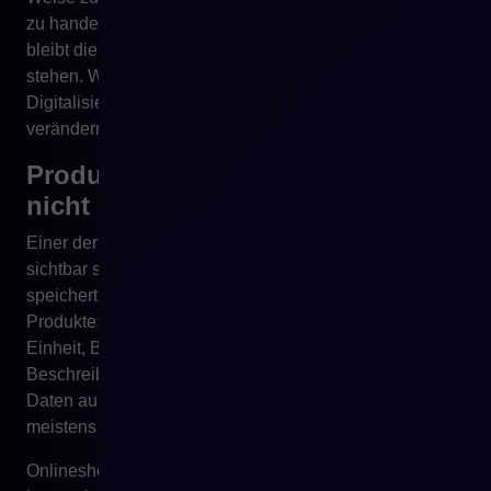
zu handeln. Wenn diese Systeme nicht verbunden sind,
bleibt die Transformation innerhalb des Unternehmens
stehen. Wenn sie gut integriert sind, beginnt
Digitalisierung wirklich die Art des Verkaufs zu
verändern.
Produktdaten sollten sehr häufig
nicht ausschließlich im ERP leben
Einer der Bereiche, in denen ERP-Grenzen besonders
sichtbar sind, sind Produktdaten. In vielen Unternehmen
speichert ERP grundlegende Informationen über
Produkte: Index, Name, Preis, Mehrwertsteuersatz,
Einheit, Bestand, manchmal Kategorie oder kurze
Beschreibung. Für interne Operationen können solche
Daten ausreichen. Für E-Commerce reichen sie
meistens nicht aus.
Onlineshop, B2B-Plattform, Marketplace oder