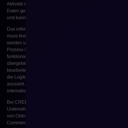
Aktivität des Käufers. Marketplace wird mit konsistenten
Daten gespeist. Das Team sieht Synchronisationsfehler
und kann darauf reagieren.
Das erfordert architektonische Entscheidungen. Man
muss festlegen, welche Daten in Echtzeit synchronisiert
werden und welche zyklisch. Welches System den
Prozess initiiert. Was passiert, wenn die Integration nicht
funktioniert. Wie Fehler bedient werden. Welche Status
übergeben werden. Welche Daten an mehreren Stellen
bearbeitet werden können und welche nur an einer. Wie
die Logik von Bestellungen aus verschiedenen Kanälen
aussieht. Wie das Unternehmen Datenversionen im
internationalen Vertrieb verwaltet.
Bei CREHLER sehen wir sehr häufig, dass
Unternehmen nach ERP-Implementierung ein Gefühl
von Ordnung haben, aber erst beim Start von E-
Commerce die echten Integrationsherausforderungen