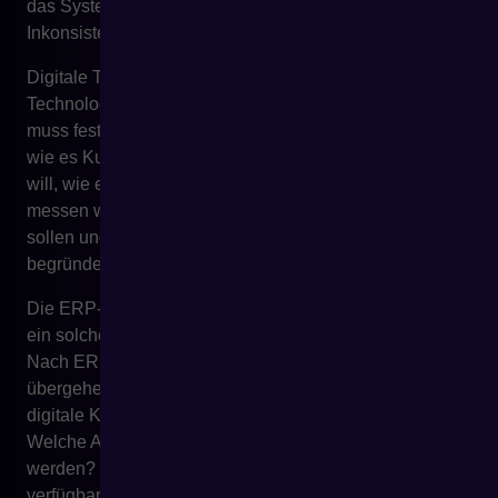
das System, das den Vertrieb ordnen sollte, alle
Inkonsistenzen der Organisation widerzuspiegeln.
Digitale Transformation erfordert daher nicht nur
Technologie, sondern Prozessentscheidungen. Man
muss festlegen, wie das Unternehmen verkaufen will,
wie es Kunden betreuen will, wie es Daten verwalten
will, wie es Rollen definieren will, wie es Effektivität
messen will, welche Prozesse automatisiert werden
sollen und welche Ausnahmen wirklich geschäftlich
begründet sind.
Die ERP-Implementierung ist oft ein guter Moment für
ein solches Gespräch, sollte es aber nicht beenden.
Nach ERP sollte das Unternehmen zur nächsten Ebene
übergehen: Wie übersetzen sich diese Prozesse in
digitale Kanäle? Wie sieht der Kundenpfad aus?
Welche Aktivitäten können in Self-Service verlagert
werden? Welche Informationen sollten im E-Commerce
verfügbar sein? Welche Entscheidungen sollten