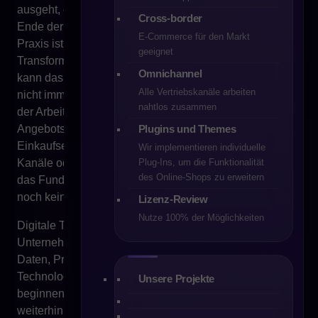
ausgeht, dass die ERP-Implementierung allein das
Cross-border
Ende der digitalen Transformation bedeutet. In der
E-Commerce für den Markt
Praxis ist ERP ein sehr wichtiges Element dieser
geeignet
Transformation, aber nicht ihr vollständiges Bild. Es
Omnichannel
kann das operative Backoffice ordnen, verändert aber
Alle Vertriebskanäle arbeiten
nicht immer die Art des Verkaufs, der Kundenbetreuung,
nahtlos zusammen
der Arbeit von Vertriebsmitarbeitern, der
Plugins und Themes
Angebotspräsentation, der Verwaltung des
Einkaufserlebnisses, der Automatisierung digitaler
Wir implementieren individuelle
Plug-Ins, um die Funktionalität
Kanäle oder der Skalierung von E-Commerce. Es kann
des Online‑Shops zu erweitern
das Fundament sein, aber das Fundament allein schafft
noch kein modernes digitales Geschäftsmodell.
Lizenz-Review
Nutze 100% der Möglichkeiten
Digitale Transformation besteht nicht nur darin, dass das
Unternehmen ein System hat. Sie besteht darin, dass
Daten, Prozesse, Vertriebskanäle, Kundenservice und
Technologie als kohärentes Ökosystem zu funktionieren
Unsere Projekte
beginnen. Wenn ERP existiert, Bestellungen aber
weiterhin per E-Mail eingehen, Vertriebsmitarbeiter