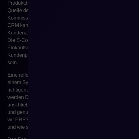
Produktdaten und Katalogcontent sein. WMS kann
Quelle der Wahrheit für reale operative Verfügbarkeit,
Kommissionierung, Reservierungen und Lagerorte sein.
CRM kann Quelle der Wahrheit für Handelsbeziehung,
Kundenaktivität und die Arbeit des Vertriebsteams sein.
Die E-Commerce-Plattform kann Quelle von
Einkaufsereignissen, Warenkörben, Anfragen,
Kundenpfaden und Interaktionen im digitalen Kanal
sein.
Eine reife Architektur besteht daher nicht darin, alles in
einem System zu zentralisieren, sondern in einer
richtigen Aufteilung der Verantwortlichkeiten. Dadurch
werden Daten dort verwaltet, wo es sinnvoll ist, und
anschließend im gesamten Ökosystem synchronisiert
und genutzt. Entscheidend wird nicht die Frage „haben
wir ERP?“, sondern „wissen wir, woher Daten stammen
und wie sie zwischen Systemen fließen?“.