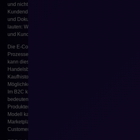
und nicht dessen Ende. Wenn die Organisation
Kundendaten, Preise, Bestellungen, Lager, Rechnungen
und Dokumente geordnet hat, sollte die nächste Frage
lauten: Wie können diese Daten für besseren Vertrieb
und Kundenservice genutzt werden?
Die E-Commerce-Plattform erlaubt, einen Teil der
Prozesse auf die Kundenseite zu verlagern. Im B2B
kann dies ein Panel bedeuten, in dem der Kunde seine
Handelsbedingungen, Preise, Verfügbarkeit,
Kaufhistorie, Rechnungen, Dokumente, Status und
Möglichkeit zur Wiederholung von Bestellungen sieht.
Im B2C kann es einen kohärenten Onlineshop
bedeuten, der aktuelle Daten zu Preisen, Beständen,
Produkten und Lieferungen nutzt. Im Omnichannel-
Modell kann es die Verbindung von Onlineshop,
Marketplace, stationärem Verkauf, mobiler App und
Customer Service bedeuten.