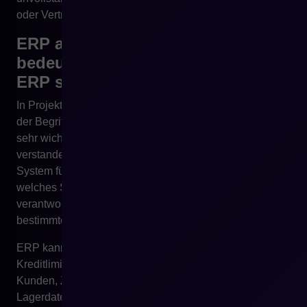
oder Vertriebsmitarbeiter zurück.
ERP als Quelle der Wahrheit
bedeutet nicht, dass alle Daten im
ERP sein müssen
In Projekten der digitalen Transformation taucht häufig
der Begriff einer Quelle der Wahrheit auf. Das ist ein
sehr wichtiges Prinzip, wird aber manchmal falsch
verstanden. Eine Quelle der Wahrheit bedeutet nicht ein
System für alles. Es bedeutet eine klare Festlegung,
welches System für einen bestimmten Datentyp
verantwortlich ist und welches System in einem
bestimmten Prozess führend ist.
ERP kann Quelle der Wahrheit für Preise, Verträge,
Kreditlimits, Buchhaltungsdokumente, Bestellungen,
Kunden, Zahlungsbedingungen und einen Teil der
Lagerdaten sein. PIM kann Quelle der Wahrheit für