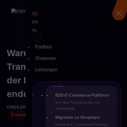
DE
EN
PL
Portfolio
Skip
Warum digitale
to
Shopware
content
Transformation nicht mit
Leistungen
der ERP-Implementierung
endet
B2B-E-Commerce-Plattform
Von den Prozessen bis zur
CREHLER
18-06-2026
35 min
Technologie
E-commerce
Migration zu Shopware
Moderne E-Commerce-Plattform