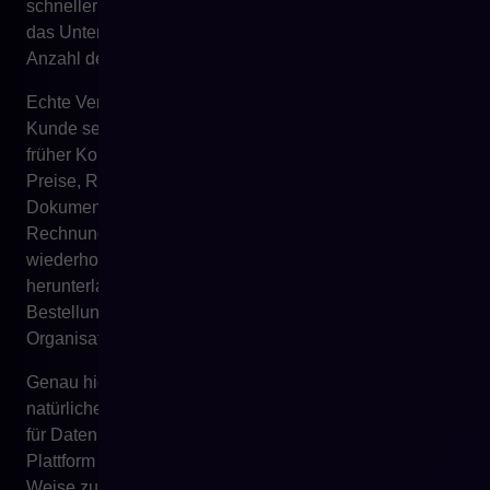
schneller kaufen kann, das Team effizienter arbeitet und
das Unternehmen Vertrieb skalieren kann, ohne die
Anzahl der Personen proportional zu erhöhen.
Echte Vertriebsautomatisierung beginnt dann, wenn der
Kunde selbstständig Zugriff auf Informationen erhält, die
früher Kontakt mit dem Team erforderten. Er kann seine
Preise, Rabatte, Verfügbarkeit, Bestellhistorie,
Dokumente, Status, Lieferbedingungen und
Rechnungen sehen. Er kann eine Bestellung
wiederholen, eine Angebotsanfrage senden, Dateien
herunterladen, mit Einkaufslisten arbeiten oder eine
Bestellung gemäß dem Freigabeprozess seiner
Organisation aufgeben.
Genau hier wird die E-Commerce-Plattform zur
natürlichen Ergänzung von ERP. ERP ist verantwortlich
für Daten und operative Prozesse. Die E-Commerce-
Plattform stellt diese Daten dem Kunden auf nutzbare
Weise zur Verfügung und ermöglicht ihm, selbstständig