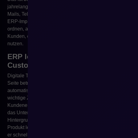
jahrelang ihren Vertrieb auf Handelsbeziehungen, E-
Mails, Telefonaten und Dateien aufgebaut haben. Die
ERP-Implementierung konnte den internen Bestellfluss
ordnen, aber erst eine B2B-Plattform erlaubt dem
Kunden, diese geordnete Struktur selbstständig zu
nutzen.
ERP löst das Problem der
Customer Experience nicht
Digitale Transformation wird häufig von der operativen
Seite betrachtet: schneller, günstiger, stärker
automatisiert, mit weniger Fehlern. Das sind sehr
wichtige Ziele. Im E-Commerce ist jedoch das
Kundenerlebnis ebenso wichtig. Der Kunde bewertet
das Unternehmen nicht danach, welches System im
Hintergrund läuft. Er bewertet es danach, ob er das
Produkt leicht findet, ob er den richtigen Preis sieht, ob
er schnell bestellen kann, ob er Zugriff auf Dokumente