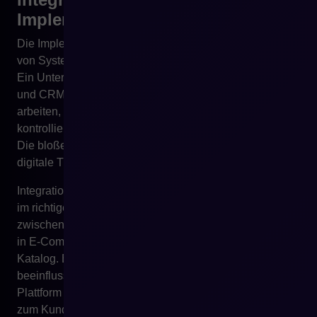
Implementierung
Die Implementierung eines Systems und die Integration
von Systemen sind zwei unterschiedliche Reifegrade.
Ein Unternehmen kann ERP, E-Commerce, PIM, WMS
und CRM implementiert haben und trotzdem im Chaos
arbeiten, wenn die Systeme Daten nicht stabil,
kontrolliert und für das Team verständlich austauschen.
Die bloße Anwesenheit von Tools schafft noch keine
digitale Transformation.
Integration bedeutet, dass Daten im richtigen Moment,
im richtigen Umfang und gemäß der Geschäftslogik
zwischen Systemen fließen. Der Preis aus ERP gelangt
in E-Commerce. Produktdaten aus PIM speisen den
Katalog. Bestände und Reservierungen aus WMS
beeinflussen die Verfügbarkeit. Die Bestellung von der
Plattform gelangt ins ERP. Der Abwicklungsstatus kehrt
zum Kunden zurück. CRM erhält Informationen über die