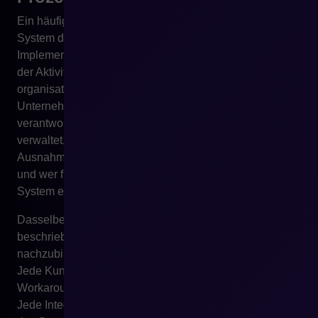
Ein häufiges Problem ist die Überzeugung, dass das
System die Prozesse selbst ordnet. Die ERP-
Implementierung kann die Standardisierung eines Teils
der Aktivitäten erzwingen, löst aber nicht alle
organisatorischen Unklarheiten. Wenn das
Unternehmen nicht weiß, wer für Produktdaten
verantwortlich ist, wer Preise genehmigt, wer Rabatte
verwaltet, wer Verfügbarkeit aktualisiert, wer über
Ausnahmen entscheidet, wer Integrationsfehler bedient
und wer für Datenqualität verantwortlich ist, baut kein
System eine reife digitale Organisation auf.
Dasselbe betrifft E-Commerce. Wenn Prozesse nicht
beschrieben sind, beginnt die Plattform, Chaos
nachzubilden. Jede Ausnahme wird zur Customization.
Jede Kundengruppe erfordert einen separaten
Workaround. Jeder Vertriebskanal hat eigene Logik.
Jede Integration funktioniert anders. Mit der Zeit beginnt