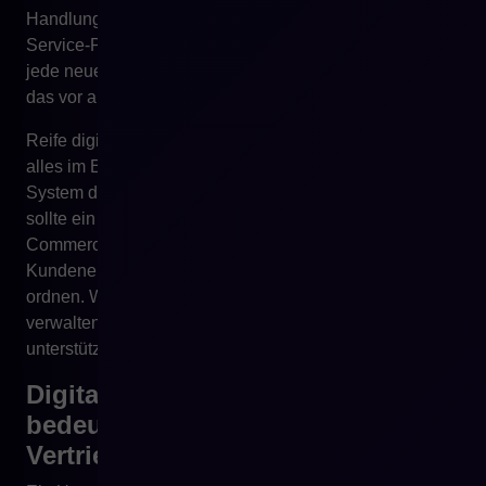
Handlungsfreiheit. Kunden erhalten kein modernes Self-
Service-Panel. Integrationen werden schwerfällig, und
jede neue Anforderung erfordert Eingriffe in ein System,
das vor allem operative Prozesse stabil bedienen sollte.
Reife digitale Transformation besteht daher nicht darin,
alles im ERP unterzubringen, sondern darin, dass jedes
System die richtige Rolle in der Architektur erfüllt. ERP
sollte ein starkes operatives Fundament sein. E-
Commerce sollte die Vertriebs- und
Kundenerlebnisschicht sein. PIM sollte Produktdaten
ordnen. WMS sollte Verfügbarkeit und Logistik
verwalten. CRM sollte Beziehungen und Vertrieb
unterstützen. Erst ihre Verbindung schafft echten Wert.
Digitalisierung von Prozessen
bedeutet nicht immer
Vertriebsautomatisierung