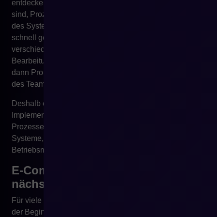
entdecken. Es zeigt sich, dass Daten nicht vollständig
sind, Prozesse Ausnahmen haben, Preise außerhalb
des Systems abgestimmt werden, Bestände nicht
schnell genug aktualisiert werden und Bestellungen aus
verschiedenen Kanälen unterschiedliche
Bearbeitungsszenarien erfordern. E-Commerce deckt
dann Probleme auf, die zuvor in der manuellen Arbeit
des Teams verborgen waren.
Deshalb erfordert digitale Transformation nicht nur
Implementierung von Tools, sondern Integration von
Prozessen. Ohne das hat das Unternehmen viele
Systeme, aber kein einheitliches digitales
Betriebsmodell.
E-Commerce ist der natürliche
nächste Schritt nach ERP
Für viele Unternehmen sollte die ERP-Implementierung
der Beginn eines Gesprächs über E-Commerce sein