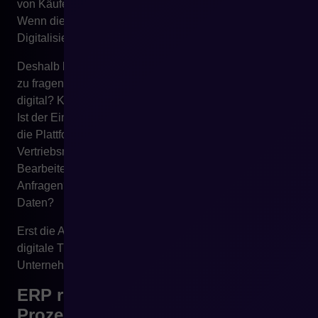
von Käufen, Angebotsanfragen und Freigabeprozesse.
Wenn die Plattform dies nicht unterstützt, bleibt die
Digitalisierung unvollständig.
Deshalb lohnt es sich nach der ERP-Implementierung
zu fragen: Wie erlebt der Kunde unser Unternehmen
digital? Kann er selbstständig Informationen erhalten?
Ist der Einkaufsprozess einfacher als vorher? Verkürzt
die Plattform die Servicezeit? Hat der
Vertriebsmitarbeiter mehr Raum für Beratung?
Bearbeitet Customer Service weniger wiederkehrende
Anfragen? Vertraut der Kunde den im Panel sichtbaren
Daten?
Erst die Antworten auf diese Fragen zeigen, ob die
digitale Transformation wirklich über das Backoffice des
Unternehmens hinausgegangen ist.
ERP reicht nicht aus, wenn
Prozesse unbeschrieben bleiben