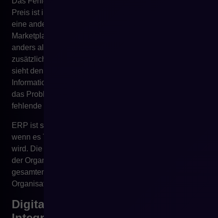
Das Fehlen eines solchen Modells führt zu Chaos. Der
Preis ist im ERP anders als im Shop. Das Produkt hat
eine andere Beschreibung im PIM und auf dem
Marketplace. Der Lagerbestand ist im E-Commerce
anders als im WMS. Der Vertriebsmitarbeiter hat einen
zusätzlichen Rabatt in einer Tabelle. Customer Service
sieht den Bestellstatus nicht. Der Kunde erhält eine
Information, die nicht der Realität entspricht. Dann ist
das Problem nicht fehlende Digitalisierung, sondern
fehlende Datenarchitektur.
ERP ist sehr wichtig, aber sein Wert wächst erst dann,
wenn es Teil eines gut gestalteten Informationsflusses
wird. Die ERP-Implementierung allein ordnet einen Teil
der Organisation. Die Integration von ERP mit dem
gesamten digitalen Ökosystem erlaubt, diese
Organisation zu skalieren.
Digitale Transformation erfordert
Integration, nicht nur