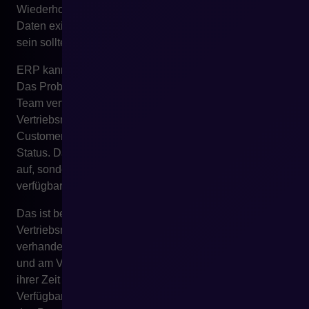
Wiederholung des Kaufs fragen, bedeutet das, dass die
Daten existieren, aber nicht dort verfügbar sind, wo sie
sein sollten.
ERP kann Antworten auf viele dieser Fragen enthalten.
Das Problem besteht darin, dass die Antworten für das
Team verfügbar sind und nicht für den Kunden. Der
Vertriebsmitarbeiter wird daher zum Interface zum ERP.
Customer Service wird zur manuellen Suchmaschine für
Status. Das Team baut dann keinen beratenden Wert
auf, sondern übermittelt Informationen, die automatisch
verfügbar sein könnten.
Das ist besonders kostspielig im B2B.
Vertriebsmitarbeiter sollten Beziehungen entwickeln,
verhandeln, beraten, Kundenbedürfnisse analysieren
und am Vertriebswachstum arbeiten. Wenn der Großteil
ihrer Zeit von wiederkehrenden Fragen zu Preisen,
Verfügbarkeit und Dokumenten eingenommen wird, wird