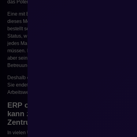
das Potenzial des Teams falsch genutzt.
Eine mit ERP integrierte E-Commerce-Plattform kann
dieses Modell verändern. Der Kunde sieht seine Daten,
bestellt selbstständig, lädt Dokumente herunter, prüft
Status, wiederholt Käufe und nutzt Angebote, ohne
jedes Mal den Account Manager kontaktieren zu
müssen. Der Vertriebsmitarbeiter verschwindet nicht,
aber seine Rolle verschiebt sich von operativer
Betreuung zu Beratung und Kundenentwicklung.
Deshalb endet digitale Transformation nicht mit ERP.
Sie endet erst dann, wenn Daten aus ERP die
Arbeitsweise von Kunden und Teams real verändern.
ERP ohne PIM, WMS und CRM
kann zu einem überlasteten
Zentrum werden
In vielen Unternehmen beginnt ERP mit der Zeit mehr