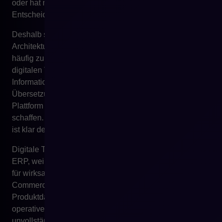
oder hat nicht genügend Informationen, um eine
Entscheidung zu treffen.
Deshalb sollte ERP in einer reifen E-Commerce-
Architektur Quelle operativer Daten sein, aber PIM wird
häufig zur Quelle der Wahrheit für Produktdaten, die im
digitalen Vertrieb genutzt werden. PIM ordnet
Informationen, Attribute, Beschreibungen, Multimedia,
Übersetzungen und Katalogstruktur. Die E-Commerce-
Plattform nutzt diese Daten, um das Einkaufserlebnis zu
schaffen. ERP bleibt weiterhin wichtig, aber seine Rolle
ist klar definiert.
Digitale Transformation endet genau deshalb nicht mit
ERP, weil das bloße Vorhandensein von Produktindizes
für wirksamen Onlinevertrieb nicht ausreicht. Im E-
Commerce verkaufen Produktdaten. Im B2B bedienen
Produktdaten zusätzlich den technischen und
operativen Prozess des Kunden. Wenn sie
unvollständig sind, kehrt der Kunde zu E-Mail, Telefon