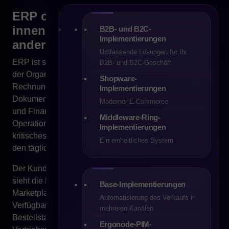
ERP ordnet das Unternehmen von
innen, aber der Kunde sieht etwas
B2B- und B2C-
Implementierungen
anderes
Umfassende Lösungen für Ihr
ERP ist sehr häufig für das verantwortlich, was innerhalb
B2B- und B2C-Geschäft
der Organisation geschieht. Es bedient Bestellungen,
Shopware-
Rechnungen, Lager, Preise, Verträge, Kunden,
Implementierungen
Dokumente, Limits, Abrechnungen, Einkauf, Lieferungen
Moderner E-Commerce
und Finanzprozesse. Für Geschäftsführung, Finanzen,
Middleware-Ring-
Operations, Logistik oder Administration ist es ein
Implementierungen
kritisches System, weil es ermöglicht, die Kontrolle über
Ein einheitliches System
den täglichen Betrieb des Unternehmens zu halten.
Der Kunde nutzt ERP jedoch nicht direkt. Der Kunde
sieht die E-Commerce-Plattform, das B2B-Panel, den
Base-Implementierungen
Marketplace, das Angebot, die Produktkarte,
Automatisierung des Verkaufs in
Verfügbarkeit, Preis, Warenkorb, Anfrageformular,
mehreren Kanälen
Bestellstatus, Rechnungen, Kommunikation mit dem
Ergonode-PIM-