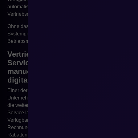
automatisch sein? Wo wird weiterhin der
Vertriebsmitarbeiter benötigt?
Ohne das bleibt digitale Transformation ein internes
Systemprojekt und keine Veränderung des
Betriebsmodells des Unternehmens.
Vertriebsmitarbeiter und Customer
Service arbeiten weiterhin
manuell, wenn ERP nicht mit
digitalen Kanälen verbunden ist
Einer der besten Tests für die digitale Reife eines
Unternehmens ist die Anzahl wiederkehrender Fragen,
die weiterhin bei Vertriebsmitarbeitern und Customer
Service landen. Wenn Kunden regelmäßig nach
Verfügbarkeit, Preisen, Status, Dokumenten,
Rechnungen, Lieferbedingungen, Bestellhistorie,
Rabatten, Rückgaben oder der Möglichkeit einer