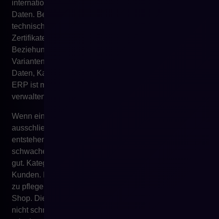
internationaler Vertrieb erfordern deutlich reichere
Daten. Benötigt werden Marketingbeschreibungen,
technische Parameter, Bilder, Download-Dateien,
Zertifikate, Anleitungen, Filterattribute, Übersetzungen,
Beziehungen zwischen Produkten, Ersatzprodukte,
Varianten, Sets, Informationen zur Anwendung, SEO-
Daten, Kategorieinhalte und lokale Content-Versionen.
ERP ist meistens nicht der beste Ort, um all dies zu
verwalten.
Wenn ein Unternehmen versucht, E-Commerce
ausschließlich auf Produktdaten aus ERP aufzubauen,
entstehen sehr schnell Probleme. Produkte haben zu
schwache Beschreibungen. Filter funktionieren nicht
gut. Kategorien entsprechen nicht der Suchweise der
Kunden. Dokumente fehlen. Übersetzungen sind schwer
zu pflegen. Marketplace erfordert andere Attribute als der
Shop. Die Marketingabteilung kann Kommunikation
nicht schnell ändern. Der Kunde findet das Produkt nicht