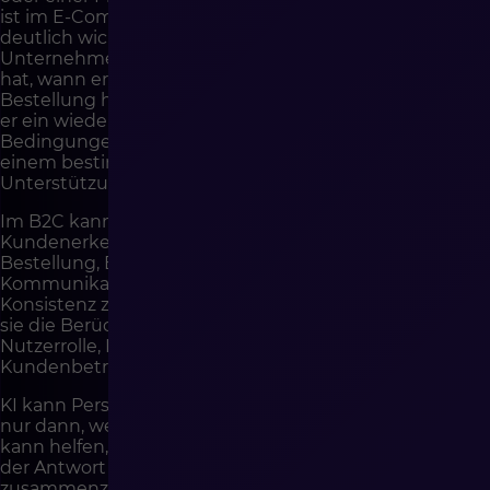
ist im E-Commerce die Personalisierung des Kontexts
deutlich wichtiger. Der Kunde möchte, dass das
Unternehmen seine Situation versteht: was er gekauft
hat, wann er gekauft hat, welchen Status seine
Bestellung hat, welche früheren Anfragen er hatte, ob
er ein wiederkehrender Kunde ist, ob er individuelle
Bedingungen hat, ob er im B2B handelt, ob er auf
einem bestimmten Markt kauft und welche Art von
Unterstützung er benötigt.
Im B2C kann Personalisierung des Service schnellere
Kundenerkennung, Anpassung der Antwort an die
Bestellung, Empfehlung einer Lösung,
Kommunikationssprache, Zugriff auf Kaufhistorie und
Konsistenz zwischen Kanälen bedeuten. Im B2B kann
sie die Berücksichtigung von Preisliste, Vertrag,
Nutzerrolle, Limits, Zusammenarbeitshistorie,
Kundenbetreuer und Freigabeprozess bedeuten.
KI kann Personalisierung des Service unterstützen, aber
nur dann, wenn sie Daten verantwortungsvoll nutzt. Sie
kann helfen, die Kundenhistorie zu verstehen, den Ton
der Antwort vorzuschlagen, frühere Anfragen
zusammenzufassen, das Kundensegment zu erkennen