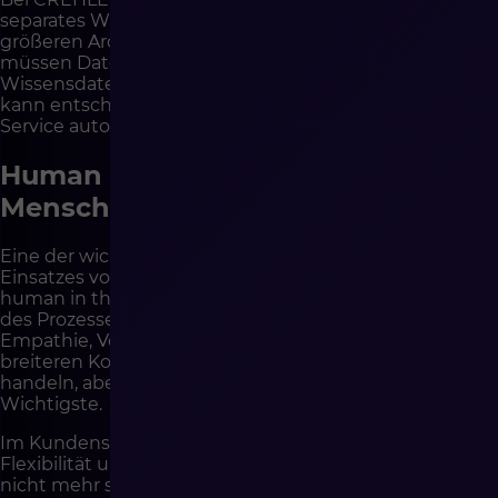
separates Widget im Chat, sondern als Element einer
größeren Architektur des Kundenservice. Zuerst
müssen Daten, Prozesse, Status, Integrationen und
Wissensdatenbank geordnet werden. Erst danach
kann entschieden werden, welche Elemente des
Service automatisiert werden sollten.
Human in the loop, also der
Mensch bleibt Teil der Qualität
Eine der wichtigsten Regeln verantwortungsvollen
Einsatzes von KI im Kundenservice ist das Modell
human in the loop. Es bedeutet, dass der Mensch Teil
des Prozesses bleibt, wo die Entscheidung Bewertung,
Empathie, Verantwortung oder Verständnis eines
breiteren Kontexts erfordert. KI kann sehr schnell
handeln, aber Geschwindigkeit ist nicht immer das
Wichtigste.
Im Kundenservice zählen auch Ton, Feingefühl,
Flexibilität und die Fähigkeit zu erkennen, wann ein Fall
nicht mehr standardmäßig ist. Ein Kunde, der ein