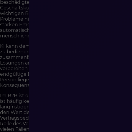
beschädigtes Produkt erhalten hat, ein
Geschäftskunde mit verspäteter Lieferung einer
wichtigen Bestellung, ein Premiumkunde, der mehrere
Probleme hintereinander hatte, oder eine Person, die in
starken Emotionen schreibt, sollte nicht immer eine
automatische Antwort erhalten. Sie kann eine echte
menschliche Reaktion benötigen.
KI kann dem Berater helfen, einen solchen Fall besser
zu bedienen. Sie kann die Kundenhistorie
zusammenfassen, frühere Probleme zeigen, mögliche
Lösungen angeben, einen höflichen Antwortentwurf
vorbereiten oder an das Verfahren erinnern. Die
endgültige Entscheidung sollte jedoch bei einer
Person liegen, die die geschäftlichen und relationalen
Konsequenzen versteht.
Im B2B ist dies besonders wichtig. Ein Geschäftskunde
ist häufig kein anonymer Käufer, sondern Teil einer
langfristigen Handelsbeziehung. Automatisierung darf
den Wert des Kunden, die Zusammenarbeitshistorie,
Vertragsbedingungen, individuelle Absprachen und die
Rolle des Vertriebsmitarbeiters nicht ignorieren. In
vielen Fällen sollte KI den Vertriebsmitarbeiter oder