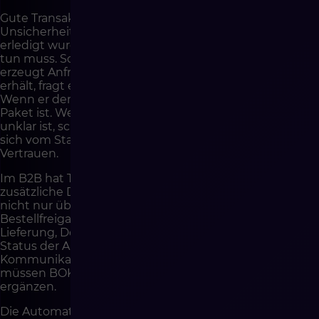
Gute Transaktionskommunikation reduziert
Unsicherheit. Der Kunde weiß, was passiert, was bereits
erledigt wurde, was er erwarten kann und ob er etwas
tun muss. Schlechte Transaktionskommunikation
erzeugt Anfragen. Wenn der Kunde keine Bestätigung
erhält, fragt er, ob die Bestellung aufgegeben wurde.
Wenn er den Versandstatus nicht sieht, fragt er, wo das
Paket ist. Wenn die Nachricht über eine Verzögerung
unklar ist, schreibt er an BOK. Wenn der Status im Panel
sich vom Status in der E-Mail unterscheidet, verliert er
Vertrauen.
Im B2B hat Transaktionskommunikation eine
zusätzliche Dimension. Der Kunde kann Informationen
nicht nur über Versand benötigen, sondern auch über
Bestellfreigabe, teilweise Verfügbarkeit, Aufteilung der
Lieferung, Dokumente, Rechnung, Bestellnummer,
Status der Angebotsanfrage oder Zahlungsziel. Wenn
Kommunikation nicht an den Prozess angepasst ist,
müssen BOK und Vertriebsmitarbeiter sie manuell
ergänzen.
Die Automatisierung von Nachrichten ist daher eine