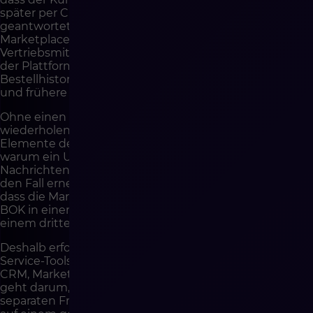
später per Chat gefragt, dann auf eine E-Mail
geantwortet und parallel eine Bestellung im
Marketplace aufgegeben hat. Der B2B-
Vertriebsmitarbeiter sollte die Aktivität des Kunden auf
der Plattform sehen. Customer Service sollte Zugriff auf
Bestellhistorie, Zahlungen, Sendungen, Dokumente
und frühere Anfragen haben.
Ohne einen Kontext muss der Kunde seine Geschichte
wiederholen. Das ist eines der frustrierendsten
Elemente des Service. Der Kunde versteht nicht,
warum ein Unternehmen, das seine Bestellung,
Nachrichten und Daten in Systemen hat, ihn bittet,
den Fall erneut zu erklären. Für ihn spielt es keine Rolle,
dass die Marketplace-Abteilung in einem Tool arbeitet,
BOK in einem zweiten und der Vertriebsmitarbeiter in
einem dritten. Der Kunde sieht eine Marke.
Deshalb erfordert Omnichannel die Integration von
Service-Tools mit E-Commerce-Plattform, ERP, WMS,
CRM, Marketplace und Transaktionskommunikation. Es
geht darum, dass verschiedene Kontaktkanäle keine
separaten Fragmente der Beziehung bilden, sondern