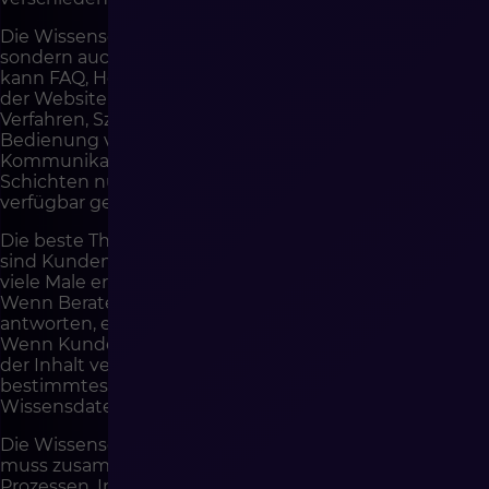
Die Wissensdatenbank sollte nicht nur für Kunden,
sondern auch für das Team erstellt werden. Der Kunde
kann FAQ, Help Center, Anleitungen und Inhalte auf
der Website nutzen. Der Berater kann interne
Verfahren, Szenarien, Ausnahmen, Anleitungen zur
Bedienung von Systemen und
Kommunikationsstandards nutzen. KI kann beide
Schichten nutzen, wenn sie gut geordnet und richtig
verfügbar gemacht werden.
Die beste Themenquelle für die Wissensdatenbank
sind Kundenanfragen. Wenn eine bestimmte Frage
viele Male erscheint, sollte sie beschrieben werden.
Wenn Berater unterschiedlich auf dieselbe Sache
antworten, erfordert das Verfahren Vereinheitlichung.
Wenn Kunden eine Nachricht nicht verstehen, sollte
der Inhalt verbessert werden. Wenn KI häufig auf ein
bestimmtes Thema nicht antworten kann, ist die
Wissensdatenbank unvollständig.
Die Wissensdatenbank ist kein einmaliges Projekt. Sie
muss zusammen mit Änderungen im Angebot, in AGB,
Prozessen, Integrationen, Lieferungen, Märkten,