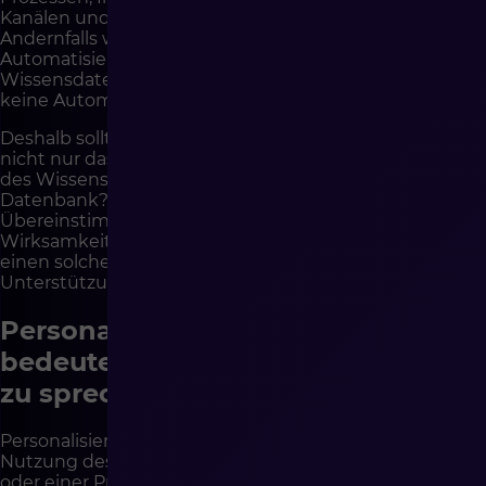
Kanälen und Produkten aktualisiert werden.
Andernfalls wird sie sehr schnell zur Fehlerquelle.
Automatisierung auf Basis einer veralteten
Wissensdatenbank kann schlechter funktionieren als
keine Automatisierung.
Deshalb sollte die Implementierung von KI im BOK
nicht nur das Tool umfassen, sondern auch den Prozess
des Wissensmanagements. Wer aktualisiert die
Datenbank? Wer genehmigt Antworten? Wer prüft
Übereinstimmung mit den AGB? Wer überwacht die
Wirksamkeit? Wer analysiert falsche Antworten? Ohne
einen solchen Prozess wird KI keine stabile
Unterstützung, sondern ein Experiment.
Personalisierung des Service
bedeutet nicht, mit jedem anders
zu sprechen
Personalisierung im Kundenservice wird häufig mit der
Nutzung des Namens, der Anpassung der Nachricht
oder einer Produktempfehlung assoziiert. In der Praxis