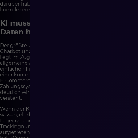
darüber haben, was zum Kunden gelangt, besonders in
komplexeren Fällen.
KI muss Zugriff auf die richtigen
Daten haben
Der größte Unterschied zwischen einem einfachen
Chatbot und echter KI-Unterstützung im E-Commerce
liegt im Zugriff auf Daten. Ein Chatbot, der nur
allgemeine Antworten aus dem FAQ kennt, kann bei
einfachen Fragen helfen, löst aber keine Fälle, die mit
einer konkreten Bestellung verbunden sind. KI, die mit
E-Commerce-Plattform, ERP, WMS, CRM,
Zahlungssystem und Helpdesk integriert ist, kann
deutlich wirksamer arbeiten, weil sie den Kontext
versteht.
Wenn der Kunde nach einer Bestellung fragt, sollte KI
wissen, ob die Bestellung bezahlt wurde, ob sie ins
Lager gelangt ist, ob sie versendet wurde, welche
Trackingnummer sie hat, ob eine Verzögerung
aufgetreten ist und ob der Kunde sich zuvor gemeldet