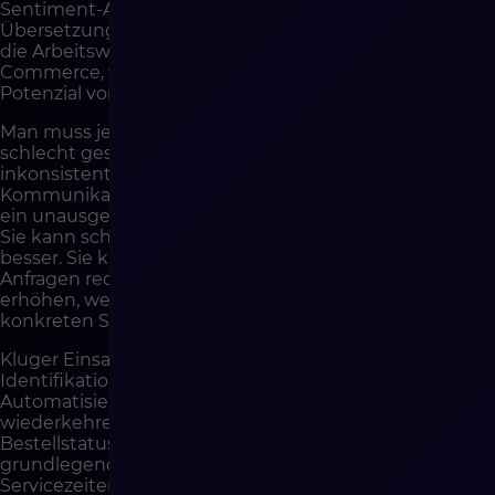
Sentiment-Analyse, Generierung von Vorlagen,
Übersetzungen und intelligente Wissenssuche können
die Arbeitsweise von BOK deutlich verändern. Im E-
Commerce, wo viele Fragen wiederkehrend sind, ist das
Potenzial von KI besonders groß.
Man muss jedoch klar sagen: KI repariert keinen
schlecht gestalteten Prozess. Wenn das Unternehmen
inkonsistente Daten, veraltete Status, verstreute
Kommunikationskanäle, fehlende klare Verfahren und
ein unausgereiftes FAQ hat, wird KI auf Chaos arbeiten.
Sie kann schneller antworten, aber nicht unbedingt
besser. Sie kann die Anzahl der für das Team sichtbaren
Anfragen reduzieren, aber die Frustration der Kunden
erhöhen, wenn Antworten unpräzise oder von der
konkreten Situation losgelöst sind.
Kluger Einsatz von KI im BOK sollte mit der
Identifikation von Fällen beginnen, die sich wirklich für
Automatisierung eignen. Die besten Kandidaten sind
wiederkehrende, datenbasierte und risikoarme Fragen:
Bestellstatus, Tracking, Lieferbedingungen, Rückgaben,
grundlegende Produktinformationen, Verfügbarkeit,
Servicezeiten, Anleitungen, Dokumente, Standort der