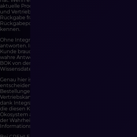
hat. Wenn er nach einem Produkt fragt, sollte KI
aktuelle Produktdaten, Verfügbarkeit, Dokumentation
und Vertriebsregeln nutzen. Wenn er nach einer
Rückgabe fragt, sollte sie den Bestellstatus, die
Rückgabepolitik und den Prozess auf Shopseite
kennen.
Ohne Integration beginnt KI zu raten oder allgemein zu
antworten. Im Kundenservice ist das sehr riskant. Der
Kunde braucht keine kreative Antwort. Er braucht eine
wahre Antwort. Deshalb hängt die Qualität von KI im
BOK von der Qualität der Daten, Integrationen und
Wissensdatenbank ab.
Genau hier ist die Rolle der E-Commerce-Architektur
entscheidend. Shopware kann Daten über
Bestellungen, Kunden, Warenkörbe, Produkte,
Vertriebskanäle, Status und Zahlungen liefern und
dank Integrationen mit Systemen verbunden werden,
die diesen Kontext ergänzen. KI kann an ein solches
Ökosystem angeschlossen werden, muss aber Quellen
der Wahrheit nutzen und nicht zufällige
Informationsfragmente.
Bei CREHLER betrachten wir KI im BOK nicht als