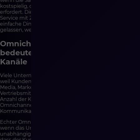
wenn die Sache nicht standardmäßig, emotional,
kostspielig, dringend ist oder eine Entscheidung
erfordert. Die besten Servicemodelle verbinden Self-
Service mit Zugang zu Experten. Der Kunde erledigt
einfache Dinge selbstständig, fühlt sich aber nicht allein
gelassen, wenn er Unterstützung benötigt.
Omnichannel im Kundenservice
bedeutet einen Kontext, nicht viele
Kanäle
Viele Unternehmen deklarieren Omnichannel-Service,
weil Kunden per E-Mail, Telefon, Formular, Chat, Social
Media, Marketplace, Kundenpanel oder
Vertriebsmitarbeiter Kontakt aufnehmen können. Die
Anzahl der Kanäle allein bedeutet jedoch kein
Omnichannel. Sie kann lediglich verstreute
Kommunikation bedeuten.
Echter Omnichannel im Kundenservice beginnt dann,
wenn das Unternehmen einen Kundenkontext
unabhängig vom Kanal sieht. Der Berater sollte wissen,
dass der Kunde zuerst über ein Formular geschrieben,