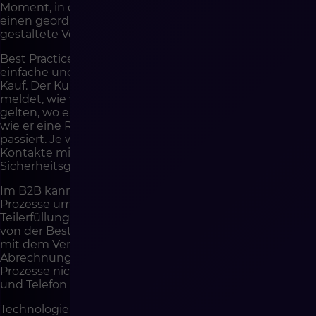
Moment, in dem der Kunde sieht, ob das Unternehmen
einen geordneten Service hat oder nur eine gut
gestaltete Verkaufsseite.
Best Practices im Kundenservice erfordern klare,
einfache und gut beschriebene Prozesse nach dem
Kauf. Der Kunde sollte wissen, wie er eine Rückgabe
meldet, wie viel Zeit er hat, welche Bedingungen
gelten, wo er das Etikett findet, wann er das Geld erhält,
wie er eine Reklamation meldet und was danach
passiert. Je weniger Unsicherheit, desto weniger
Kontakte mit BOK und desto größer das
Sicherheitsgefühl.
Im B2B kann Service nach dem Kauf zusätzliche
Prozesse umfassen: Lieferdokumente, Korrekturen,
Teilerfüllungen, Mengenreklamationen, Abweichungen
von der Bestellung, Ersatzprodukte, Abstimmungen
mit dem Vertriebsmitarbeiter, Rechnungen und
Abrechnungen. Wenn die B2B-Plattform diese
Prozesse nicht unterstützt, kehrt der Kunde zu E-Mail
und Telefon zurück.
Technologie kann den Service nach dem Kauf deutlich