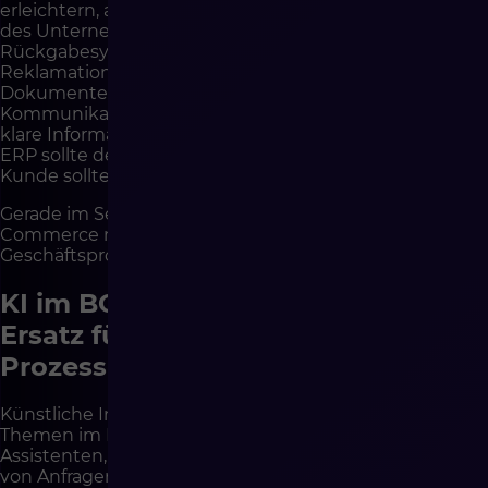
erleichtern, aber nur dann, wenn sie mit den Prozessen
des Unternehmens verbunden ist. Das
Rückgabesystem sollte die Bestellung kennen. Das
Reklamationssystem sollte Zugriff auf Produkt und
Dokumente haben. BOK sollte die
Kommunikationshistorie sehen. Das Lager sollte eine
klare Information erhalten, was mit der Ware zu tun ist.
ERP sollte den finanziellen Status widerspiegeln. Der
Kunde sollte die aktuelle Etappe des Falls sehen.
Gerade im Service nach dem Kauf wird sichtbar, ob E-
Commerce nur ein Vertriebskanal oder ein integrierter
Geschäftsprozess ist.
KI im BOK: Chance, aber kein
Ersatz für einen gut gestalteten
Prozess
Künstliche Intelligenz ist zu einem der wichtigsten
Themen im Kundenservice geworden. Chatbots, KI-
Assistenten, automatische Antworten, Klassifizierung
von Anfragen, Gesprächszusammenfassungen,