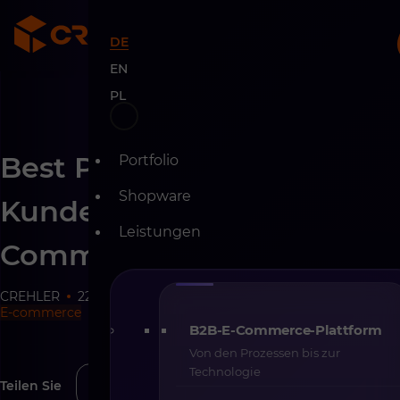
DE
EN
PL
Skip
Best Practices im
Portfolio
to
content
Shopware
Kundenservice im E-
Leistungen
Commerce
CREHLER
22-06-2026
36 min
E-commerce
B2B-E-Commerce-Plattform
Von den Prozessen bis zur
Technologie
Teilen Sie