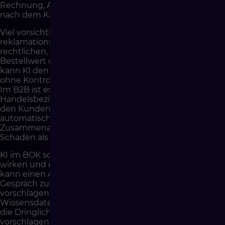
Rechnung, Änderung von Daten oder häufigste Fragen
nach dem Kauf.
Viel vorsichtiger muss man bei emotionalen,
reklamationsbezogenen, nicht standardmäßigen,
rechtlichen, finanziellen Fällen, Fällen mit hohem
Bestellwert oder strategischem Kunden vorgehen. Dort
kann KI den Berater unterstützen, sollte aber nicht
ohne Kontrolle selbstständig den gesamten Fall führen.
Im B2B ist es besonders wichtig, die
Handelsbeziehung, individuellen Bedingungen und
den Kundenkontext zu berücksichtigen. Eine
automatische Antwort, die die
Zusammenarbeitshistorie ignoriert, kann mehr
Schaden als Nutzen bringen.
KI im BOK sollte daher als Unterstützung des Teams
wirken und nicht als dessen unreflektierter Ersatz. Sie
kann einen Antwortentwurf vorbereiten, ein langes
Gespräch zusammenfassen, eine Anfragekategorie
vorschlagen, den richtigen Abschnitt der
Wissensdatenbank finden, eine Nachricht übersetzen,
die Dringlichkeit erkennen oder den nächsten Schritt
vorschlagen. Der Berater sollte weiterhin Kontrolle