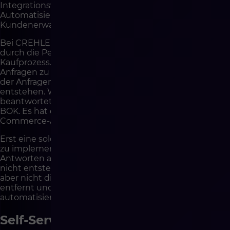
Integrationsverzögerung, ungeeignete
Automatisierung oder einen nicht zu
Kundenerwartungen passenden Prozess hinweisen.
Bei CREHLER betrachten wir Kundenservice auch
durch die Perspektive der Reduktion von Reibung im
Kaufprozess. Das Ziel sollte nicht nur sein, „mehr
Anfragen zu bearbeiten“. Das Ziel sollte sein, die Anzahl
der Anfragen zu reduzieren, die aus Lücken im System
entstehen. Wenn BOK ständig dieselben Fragen
beantwortet, hat das Unternehmen kein Problem mit
BOK. Es hat ein Problem mit Prozess, Daten oder E-
Commerce-Architektur.
Erst eine solche Analyse erlaubt, Automatisierung klug
zu implementieren. Wenn das Unternehmen
Antworten auf Fragen automatisiert, die überhaupt
nicht entstehen sollten, verbessert es das Symptom,
aber nicht die Ursache. Wenn es zuerst die Ursache
entfernt und erst danach die verbleibenden Prozesse
automatisiert, baut es echte Effizienz auf.
Self-Service als Fundament