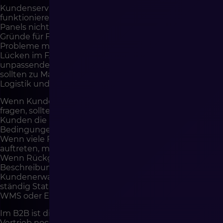
Kundenservice sollte nicht als separate Insel
funktionieren. BOK sieht Probleme, die in Marketing-
Panels nicht sichtbar sind. Es kennt Kundenfragen,
Gründe für Frustration, Unklarheiten in Angeboten,
Probleme mit Produkten, Verzögerungen, Datenfehler,
Lücken im FAQ, Schwierigkeiten bei Rückgaben und
unpassende Kommunikation. Diese Informationen
sollten zu Marketing, Vertrieb, E-Commerce, Einkauf,
Logistik und dem Technologieteam zurückkehren.
Wenn Kunden nach einer Werbekampagne dasselbe
fragen, sollte Marketing die Botschaft verbessern. Wenn
Kunden die Promotion nicht verstehen, müssen
Bedingungen oder Präsentation geändert werden.
Wenn viele Fragen zu einem konkreten Produkt
auftreten, muss die Produktkarte ergänzt werden.
Wenn Rückgaben eine Kategorie betreffen, müssen
Beschreibungen, Bilder, Parameter oder
Kundenerwartungen analysiert werden. Wenn BOK
ständig Statusfehler erklärt, muss die Integration mit
WMS oder ERP überprüft werden.
Im B2B ist die Zusammenarbeit von BOK mit dem
Vertrieb noch wichtiger. Customer Service bedient