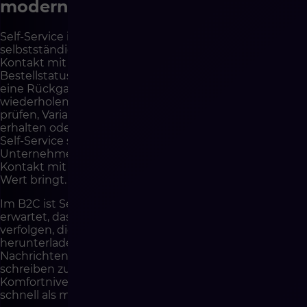
modernen Service
Self-Service im E-Commerce bedeutet, dass der Kunde
selbstständig Tätigkeiten ausführen kann, die früher
Kontakt mit dem Service erforderten. Er kann den
Bestellstatus prüfen, eine Rechnung herunterladen,
eine Rückgabe melden, Daten ändern, einen Kauf
wiederholen, ein Dokument finden, Verfügbarkeit
prüfen, Varianten vergleichen, eine Antwort im FAQ
erhalten oder das Kundenpanel nutzen. Gut gestalteter
Self-Service schneidet den Kunden nicht vom
Unternehmen ab. Er gibt ihm Kontrolle dort, wo
Kontakt mit einem Menschen keinen zusätzlichen
Wert bringt.
Im B2C ist Self-Service bereits Standard. Der Kunde
erwartet, dass er nach dem Kauf die Bestellung
verfolgen, die Historie prüfen, Dokumente
herunterladen, das Produkt zurückgeben und klare
Nachrichten erhalten kann, ohne an den Shop
schreiben zu müssen. Wenn die Plattform dieses
Komfortniveau nicht bietet, empfindet der Kunde dies
schnell als mangelnde Professionalität.