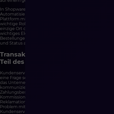
auf einem gemeinsamen Kontext arbeiten.
In Shopware können Sales Channels, API-Integrationen,
Automatisierungen, Status und die Möglichkeit, die
Plattform mit externen Tools zu verbinden, eine
wichtige Rolle spielen. Shopware sollte nicht der
einzige Ort des Kundenservice sein, kann aber ein
wichtiges Element der Architektur sein, die Daten über
Bestellungen, Kunden, Warenkörbe, Kanäle, Zahlungen
und Status an BOK-Systeme liefert.
Transaktionskommunikation ist
Teil des Kundenservice
Kundenservice beginnt nicht dann, wenn der Kunde
eine Frage sendet. Er beginnt in dem Moment, in dem
das Unternehmen nach dem Kauf mit ihm
kommuniziert. Bestellbestätigung,
Zahlungsbestätigung, Information über
Kommissionierung, Versand, Verzögerung, Rückgabe,
Reklamation, Rechnung, Statusänderung oder
Problem mit Verfügbarkeit sind Elemente des
Kundenservice.