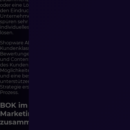
oder eine Lösung vorzuschlagen. Sie sollte jedoch nicht
den Eindruck von Personalisierung erzeugen, wenn das
Unternehmen keinen echten Kontext hat. Kunden
spüren sehr schnell automatische Nachrichten, die
individuelles Vorgehen vortäuschen, aber den Fall nicht
lösen.
Shopware AI bietet Funktionen, die unter anderem
Kundenklassifizierung, Zusammenfassungen von
Bewertungen, kontextuelle Suche, Übersetzungen
und Content-Generierung unterstützen. Im Kontext
des Kundenservice ist wichtig, dass solche
Möglichkeiten ein besseres Verständnis des Kunden
und eine bessere Verfügbarkeit von Informationen
unterstützen können, aber keine vollständige BOK-
Strategie ersetzen. KI ist ein Werkzeug und kein
Prozess.
BOK im E-Commerce sollte mit
Marketing, Vertrieb und Operations
zusammenarbeiten