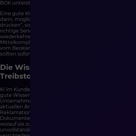
BOK unterstützen, aber die Beziehung nicht ersetzen.
Eine gute KI-Implementierung besteht daher nicht
darin, möglichst viele Fälle „durch den Automaten zu
drücken“, sondern darin, dass die richtigen Fälle auf das
richtige Serviceniveau gelangen. Einfache und
wiederkehrende Fragen können automatisiert werden.
Mittelkomplexe Fälle können durch KI unterstützt und
vom Berater bestätigt werden. Strategische Fälle
sollten sofort zum Menschen gelangen.
Die Wissensdatenbank ist
Treibstoff für KI und Self-Service
KI im Kundenservice lässt sich nicht wirksam ohne
gute Wissensdatenbank implementieren. Wenn das
Unternehmen keine beschriebenen Verfahren,
aktuellen Antworten, klaren Regeln für Rückgaben,
Reklamationen, Lieferung, Zahlungen, Produkte,
Dokumente und Ausnahmen hat, wird KI nichts haben,
worauf sie zugreifen kann. Sie wird Antworten auf Basis
unvollständiger Daten oder Wissen generieren, das an
verschiedenen Stellen verstreut ist.