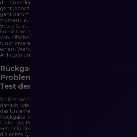
der grundlegenden Praktiken des Kundenservice. Es
geht jedoch nicht darum, mehr E-Mails zu senden. Es
geht darum, die richtige Information im richtigen
Moment, aus den richtigen Daten zu senden. Wenn der
Bestellstatus in Shopware, ERP und WMS nicht
konsistent ist, kann Automatisierung Fehler
vervielfachen. Wenn Integrationen korrekt
funktionieren, wird Transaktionskommunikation zu
einem Werkzeug zur Reduzierung der Anzahl von
Anfragen und zum Aufbau von Vertrauen.
Rückgaben, Reklamationen und
Probleme nach dem Kauf sind ein
Test der E-Commerce-Qualität
Viele Kunden bewerten ein Unternehmen nicht
danach, wie der Kauf aussieht, sondern danach, wie sich
das Unternehmen verhält, wenn ein Problem auftritt.
Rückgabe, Reklamation, beschädigte Sendung,
fehlendes Produkt, Verzögerung, falsche Adresse,
Fehler in der Rechnung oder unklarer Status können
die echte Qualität der Prozesse offenlegen. Das ist der