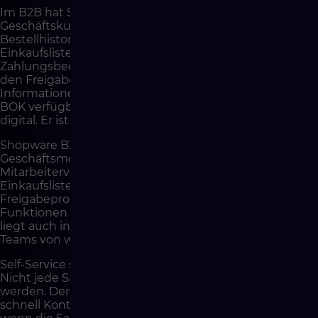
Im B2B hat Self-Service noch größeres Potenzial. Der
Geschäftskunde kann Zugriff auf individuelle Preise,
Bestellhistorie, Rechnungen, Dokumente,
Einkaufslisten, Status, Angebotsanfragen,
Zahlungsbedingungen, Nutzerberechtigungen und
den Freigabeprozess benötigen. Wenn all diese
Informationen nur über den Vertriebsmitarbeiter oder
BOK verfügbar sind, ist digitaler Vertrieb nicht wirklich
digital. Er ist lediglich ein anderes Kontaktformular.
Shopware B2B Components können Self-Service in
Geschäftsmodellen durch Funktionen wie
Mitarbeiterverwaltung, Schnellbestellungen,
Einkaufslisten, Angebotsanfragen und
Freigabeprozesse unterstützen. Der Wert dieser
Funktionen liegt nicht nur im Komfort des Kunden. Er
liegt auch in der Entlastung des Vertriebs- und BOK-
Teams von wiederkehrenden Aufgaben.
Self-Service sollte jedoch vernünftig gestaltet werden.
Nicht jede Sache sollte in den Automaten übertragen
werden. Der Kunde sollte die Möglichkeit haben,
schnell Kontakt mit einem Menschen aufzunehmen,