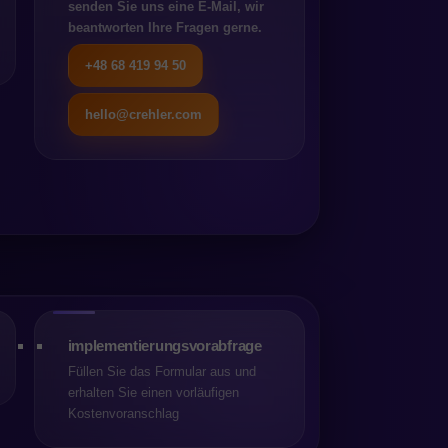
unehmendem Wachstum beginnt,
senden Sie uns eine E-Mail, wir
hen.
beantworten Ihre Fragen gerne.
+48 68 419 94 50
an einen Shop baut“, sondern
enden Jahren verfolgen will.
hello@crehler.com
rce-
verselle Lösung für jeden Shop
sverteilung zwischen Anbieter
nn in einem anderen eine
implementierungsvorabfrage
nstiegshürde oft
RP-, PIM- oder
Füllen Sie das Formular aus und
erhalten Sie einen vorläufigen
 wiederum ganz andere
Kostenvoranschlag
lexe Bestellprozesse.