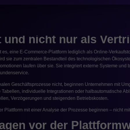
orm ist jene, die zum aktuellen Entwicklungsstand des Untern
ht blockiert.
erce-Plattform als ope
und nicht nur als Vertr
t es, eine E-Commerce-Plattform lediglich als Online-Verkaufstoo
d sie zum zentralen Bestandteil des technologischen Ökosyste
otionen laufen über sie. Sie integriert externe Systeme und bee
Kundenservice.
ie realen Geschäftsprozesse nicht, beginnen Unternehmen mit 
 Tabellen, individuelle Integrationen oder halbautomatische Abl
llen, Verzögerungen und steigenden Betriebskosten.
r Plattform mit einer Analyse der Prozesse beginnen – nicht mit 
ragen vor der Plattform