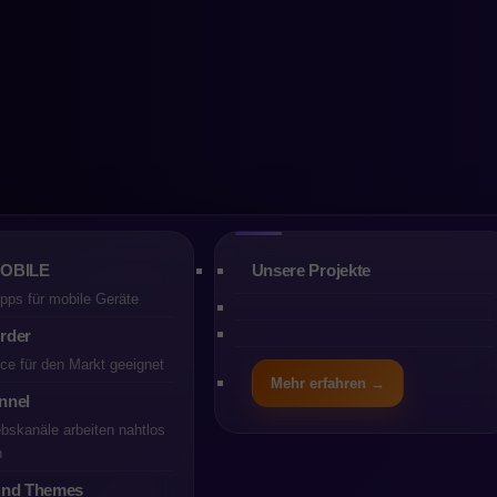
 die beste E-
e-Plattform für
MOBILE
Unsere Projekte
ps für mobile Geräte
rder
 Onlineshop aus
e für den Markt geeignet
Mehr erfahren →
nnel
iebskanäle arbeiten nahtlos
n
und Themes