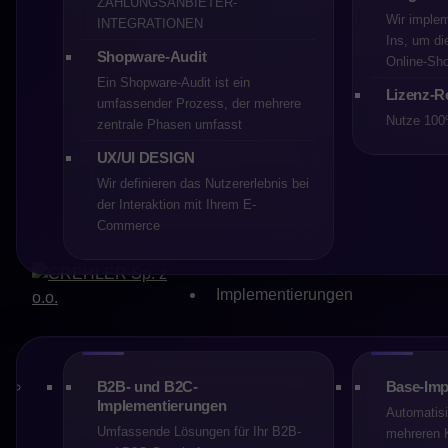
ZAHLUNGSANBIETER-
E-commerce
Wir implem
INTEGRATIONEN
Ins, um di
Shopware-Audit
Online‑Sho
Teilen Sie
Ein Shopware-Audit ist ein
Lizenz-R
umfassender Prozess, der mehrere
Nutze 100
zentrale Phasen umfasst
UX/UI DESIGN
Wir definieren das Nutzererlebnis bei
der Interaktion mit Ihrem E-
Commerce
Die Wahl der E-Commerce-Plat
weil sie technisch besonders 
Implementierungen
beeinflusst nicht nur das Er
Teams, die Skalierbarkeit de
Vertriebs.
B2B- und B2C-
Base-Imp
In der Praxis treffen viele U
Implementierungen
Automatisi
Plattform nach Einstiegspreis
Umfassende Lösungen für Ihr B2B-
mehreren 