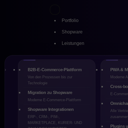
Portfolio
Shopware
Leistungen
Skip
Wie man
to
content
Commerc
B2B-E-Commerce-Plattform
PWA & 
Von den Prozessen bis zur
Moderne Ap
Technologie
Cross-bo
eigenen
Migration zu Shopware
E-Commerc
Moderne E-Commerce-Plattform
Omnicha
Shopware Integrationen
CREHLER
Alle Vertr
03-01-2026
ERP-, CRM-, PIM-,
zusamme
MARKETPLACE, KURIER- UND
9 min
Plugins 