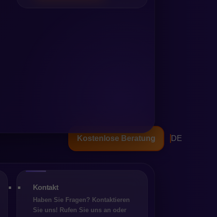
gen im Onlinehandel. Nicht,
Kostenlose Beratung
DE
. Eine Verkaufsplattform
or allem die Arbeitsweise der
amten operativen Kosten des
Kontakt
er Kriterien. Häufig wird die
Haben Sie Fragen? Kontaktieren
h den tatsächlichen
Sie uns! Rufen Sie uns an oder