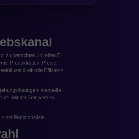
ehmens passt und den
ratives
iebskanal
l zu betrachten. In reifen E-
ms. Produktdaten, Preise,
influsst direkt die Effizienz
Umgehungslösungen: manuelle
äufe. Mit der Zeit werden
einer Funktionsliste.
wahl