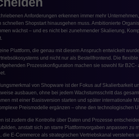
cheiden
chriebenen Anforderungen erkennen immer mehr Unternehmen, 
 schnellen Shopstart hinausgehen muss. Ambitionierte Organis
hmen wächst – und es nicht bei zunehmender Skalierung, Kompl
.
r eine Plattform, die genau mit diesem Anspruch entwickelt wur
triebsökosystems und nicht nur als Bestellfrontend. Die flexible
tiefgehenden Prozesskonfiguration machen sie sowohl für B2C- 
et.
ungsmerkmal von Shopware ist der Fokus auf Skalierbarkeit u
ittweise ausbauen, ohne bei jedem Wachstumsschritt das gesam
n mit einer Basisversion starten und später internationale Mä
komplexe Preismodelle ergänzen – ohne den technologischen U
n ist zudem die Kontrolle über Daten und Prozesse entscheide
bilden, anstatt sich an starre Plattformvorgaben anpassen zu
 die E-Commerce als strategischen Vertriebskanal verstehen und