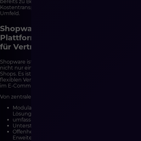
bereits zu Beginn. Das bedeutet höhere
Kostentransparenz und ein stabileres operatives
Umfeld.
Shopware im Jahr 2026 – eine
Plattform für Architektur, nicht nur
für Vertrieb
Shopware ist in seiner aktuellen Entwicklungsform
nicht nur ein System für den Betrieb eines Online-
Shops. Es ist eine Plattform zur Schaffung einer
flexiblen Vertriebsumgebung – sowohl im B2C- als auch
im E-Commerce-B2B-Modell.
Von zentraler Bedeutung sind:
Modularität und die Möglichkeit, Composable-
Lösungen zu entwickeln,
umfassende API-first-Architektur,
Unterstützung für komplexe B2B-Szenarien,
Offenheit für Integrationen und eigene
Erweiterungen.