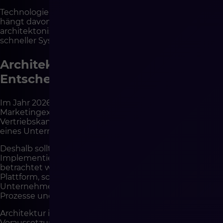
Technologie bleibt jedoch ein Werkzeug. Das Ergebnis
hängt davon ab, ob die Shopware-Implementierung als
architektonisches Projekt konzipiert wurde oder als
schneller Systemwechsel.
Architektur als strategische
Entscheidung
Im Jahr 2026 ist E-Commerce kein
Marketingexperiment mehr. Er ist einer der zentralen
Vertriebskanäle und Bestandteil der Gesamtstrategie
eines Unternehmens.
Deshalb sollte die Entscheidung für eine Shopware-
Implementierung als strategische Entscheidung
betrachtet werden. Sie betrifft nicht nur die Wahl der
Plattform, sondern auch die Art und Weise, wie das
Unternehmen in den kommenden Jahren Daten,
Prozesse und Vertriebsskalierung steuert.
Architektur ist kein Zusatz zu Funktionen. Sie ist die
Voraussetzung für deren sichere Nutzung.