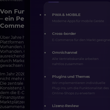
Von Funktionalität zur Architektur
PWA & MOBILE
– ein Perspektivwechsel im E-
Moderne Apps für mobile Geräte
Commerce
Cross-border
Über Jahre hinweg hat der E-Commerce-Markt
E-Commerce für den Markt geeigne
Plattformen anhand von Checklisten verglichen: B2B?
Vorhanden. Marketplace? Vorhanden. Personalisierung?
Vorhanden. CMS? Vorhanden. Diese Perspektive war
Omnichannel
ausreichend in Zeiten, in denen Shops hauptsächlich
Alle Vertriebskanäle arbeiten
durch Marketing und Sortimentserweiterung
nahtlos zusammen
gewachsen sind.
Im Jahr 2026 besteht die zentrale Herausforderung
Plugins und Themes
nicht mehr darin, eine weitere Funktion hinzuzufügen.
Wir implementieren individuelle
Die zentrale Herausforderung ist architektonische
Konsistenz. Unternehmen agieren in einem Umfeld, in
Plug-Ins, um die Funktionalität des
dem die E-Commerce-Plattform mit ERP, PIM, WMS,
Online‑Shops zu erweitern
Finanzsystemen, Marketing-Automation-Tools,
Marktplätzen, Payment-Plattformen sowie KI-Lösungen
Lizenz-Review
zusammenarbeiten muss.