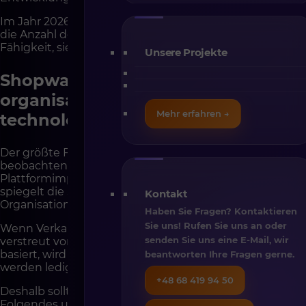
Im Jahr 2026 entsteht Wettbewerbsvorteil nicht durch
die Anzahl der Funktionen, sondern durch die
Fähigkeit, sie sicher weiterzuentwickeln.
Unsere Projekte
Shopware-Implementierung als
organisatorisches und nicht nur
Mehr erfahren →
technologisches Projekt
Der größte Fehler, den wir bei E-Commerce-Projekten
beobachten, ist die Behandlung der
Plattformimplementierung als reine IT-Aufgabe. Dabei
spiegelt die Systemarchitektur die
Kontakt
Organisationsstruktur des Unternehmens wider.
Haben Sie Fragen? Kontaktieren
Sie uns! Rufen Sie uns an oder
Wenn Verkaufsprozesse ungeordnet sind, Preislisten
senden Sie uns eine E-Mail, wir
verstreut vorliegen und Rabattpolitik auf Ausnahmen
basiert, wird keine Plattform diese Probleme lösen. Sie
beantworten Ihre Fragen gerne.
werden lediglich in ein neues System übertragen.
+48 68 419 94 50
Deshalb sollte eine Shopware-Implementierung
Folgendes umfassen: