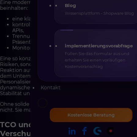
Eine moderne Shopware-Implementierung sollte
Blog
beinhalten:
Wissensplattform - Shopware Blog
eine klar definierte Integrationsschicht,
kontrollierte und dokumentierte Nutzung von
APIs,
Trennung von Geschäftslogik und
Präsentationsschicht,
implementierungsvorabfrage
Monitoring der Datenflüsse.
Füllen Sie das Formular aus und
Eine so konzipierte Architektur reduziert nicht nur
erhalten Sie einen vorläufigen
Risiken, sondern ermöglicht auch eine schnellere
Kostenvoranschlag
Reaktion auf Marktveränderungen. Im Jahr 2026, in
dem Unternehmen zunehmend KI für
Personalisierung, Nachfrageprognosen oder
Kontakt
dynamische Preisgestaltung einsetzen, werden
Stabilität und Datenverfügbarkeit entscheidend.
Ohne solide Architektur beschleunigt KI das Geschäft
nicht. Sie macht lediglich Schwächen sichtbar.
Kostenlose Beratung
TCO und technologische
Verschuldung – die versteckten