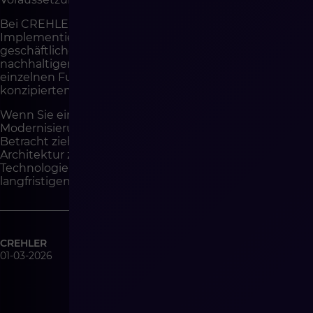
Bei CREHLER konzipieren wir Shopware-
Implementierungen auf Basis architektonischer und
geschäftlicher Analysen, da wir wissen, dass
nachhaltiger Wettbewerbsvorteil nicht aus einer
einzelnen Funktion entsteht, sondern aus einem gut
konzipierten System.
Wenn Sie eine Shopware-Implementierung oder die
Modernisierung Ihrer bestehenden Plattform in
Betracht ziehen, lohnt es sich, das Gespräch mit der
Architektur zu beginnen. Von ihr hängt ab, ob
Technologie zum Wachstumstreiber oder zur
langfristigen Begrenzung wird.
CREHLER
01-03-2026