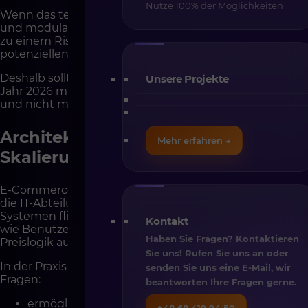
Nutze 100% der Möglichkeiten
Wenn das technologische Fundament nicht skalierbar
und modular konzipiert ist, wird jede neue Integration
zu einem Risikoprojekt und jede Veränderung zu einer
potenziellen Quelle von Instabilität.
Deshalb sollte eine Shopware-Implementierung im
Unsere Projekte
Jahr 2026 mit der Frage nach der Architektur beginnen
und nicht mit der Frage nach Funktionen.
Architektur als Fundament für die
Mehr erfahren →
Skalierung des Vertriebs
E-Commerce-Architektur ist kein abstrakter Begriff für
die IT-Abteilung. Sie beschreibt, wie Daten zwischen
Systemen fließen, wie Handelsprozesse definiert sind,
Kontakt
wie Benutzerrollen verwaltet werden und wie die
Haben Sie Fragen? Kontaktieren
Preislogik aufgebaut ist.
Sie uns! Rufen Sie uns an oder
In der Praxis bedeutet das Antworten auf folgende
senden Sie uns eine E-Mail, wir
Fragen:
beantworten Ihre Fragen gerne.
ermöglicht die Plattform ein Composable-