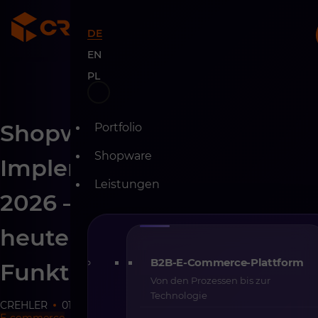
DE
EN
PL
Skip
Shopware-
Portfolio
to
content
Shopware
Implementierung im Jahr
Leistungen
2026 – warum Architektur
heute wichtiger ist als
B2B-E-Commerce-Plattform
Funktionen
Von den Prozessen bis zur
Technologie
CREHLER
01-03-2026
10 min