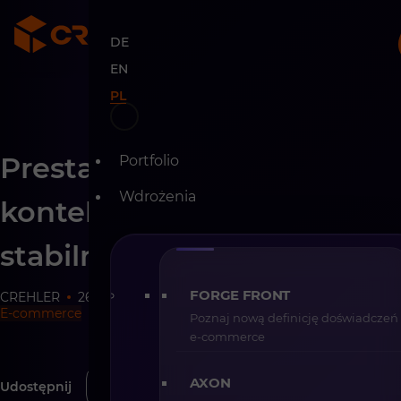
DE
EN
PL
Skip
PrestaShop vs Shopware w
Portfolio
to
content
Wdrożenia
kontekście przejęć i
stabilności właścicielskiej
FORGE FRONT
CREHLER
26-01-2026
7 min
E-commerce
Poznaj nową definicję doświadczeń
e-commerce
AXON
Udostępnij