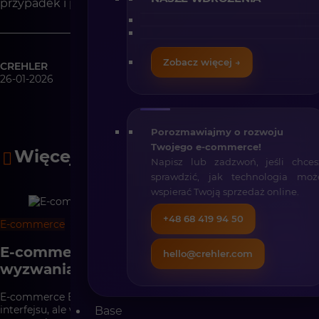
przypadek i podpowiemy optymalne rozwiązanie.
Zobacz więcej →
CREHLER
26-01-2026
Porozmawiajmy o rozwoju
Twojego e-commerce!
Więcej artykułów
Napisz lub zadzwoń, jeśli chces
sprawdzić, jak technologia moż
wspierać Twoją sprzedaż online.
+48 68 419 94 50
E-commerce
7 min
E-commerce B2B vs B2C – różnice i
hello@crehler.com
wyzwania
E-commerce B2B i B2C mogą wyglądać podobnie na poziomie
interfejsu, ale w praktyce opierają się na zupełnie innych
Base