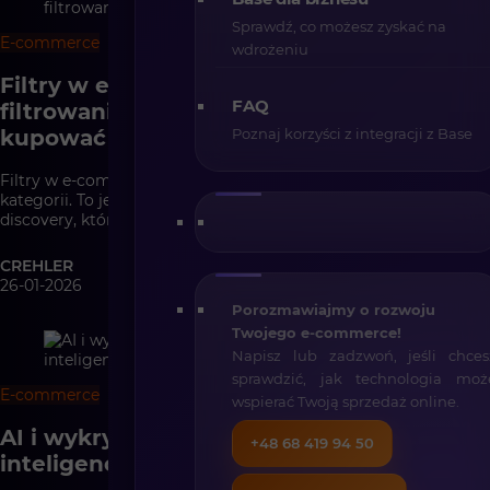
Sprawdź, co możesz zyskać na
E-commerce
7 min
wdrożeniu
Filtry w e-commerce – jak zaprojektować
FAQ
filtrowanie, które pomaga klientom
kupować
Poznaj korzyści z integracji z Base
Filtry w e-commerce nie są tylko dodatkiem do strony
kategorii. To jeden z najważniejszych elementów product
discovery, który pomaga klientowi szybciej odnaleźć właściwy
produkt, zawęzić wybór i podjąć decyzję zakupową. W artykule
pokazujemy, dlaczego skuteczne filtrowanie zaczyna się od
CREHLER
jakości danych produktowych, jak dobierać filtry do kategorii i
26-01-2026
intencji klienta, dlaczego dostępność, mobile, SEO i wydajność
Porozmawiajmy o rozwoju
mają znaczenie oraz jak projektować filtry w Shopware tak, aby
Twojego e-commerce!
wspierały sprzedaż, a nie tylko porządkowały listing wizualnie.
Napisz lub zadzwoń, jeśli chces
sprawdzić, jak technologia moż
E-commerce
7 min
wspierać Twoją sprzedaż online.
AI i wykrywanie oszustw – jak sztuczna
+48 68 419 94 50
inteligencja chroni sklepy internetowe