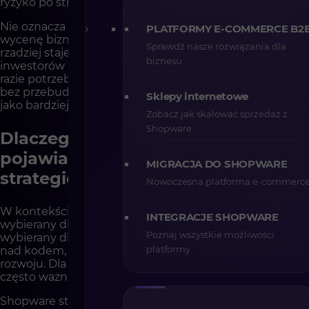
ryzyko po stronie inwestora.
Nie oznacza to, że Shopware automatycznie podnosi
PLATFORMY E-COMMERCE B2
wycenę biznesu. Oznacza natomiast, że technologia
Sprawdź nasze rozwiązania dla
rzadziej staje się czynnikiem obniżającym mnożniki. Dla
biznesu
inwestorów to ogromna różnica. Sklep, który może w
razie potrzeby zmienić kierunek rozwoju technologii
bez przebudowy całego ekosystemu, jest postrzegany
Sklepy internetowe
jako bardziej elastyczny i mniej ryzykowny.
Zobacz jak skalować sprzedaż z
Shopware
Dlaczego Shopware coraz częściej
pojawia się w rozmowach
MIGRACJA DO SHOPWARE
strategicznych
Nowoczesna platforma e-commerc
W kontekście przejęcia PrestaShop Shopware nie jest
INTEGRACJE SHOPWARE
wybierany dlatego, że „ma więcej funkcji”. Jest
Poznaj wszystkie możliwości
wybierany dlatego, że daje poczucie kontroli. Kontroli
platformy
nad kodem, architekturą, kosztami i kierunkiem
rozwoju. Dla firm, które myślą długoterminowo, to
często ważniejsze niż krótkoterminowa wygoda.
Shopware staje się platformą, którą rozważa się wtedy,