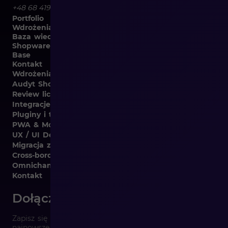
+48 68 419 94 50
Portfolio
Wdrożenia
Baza wiedzy
Shopware
Base
Kontakt
Wdrożenia B2B i B2C
Audyt Shopware
Review licencji Shopware
Integracje Shopware
Pluginy i template
PWA & Mobile
UX / UI Design
Migracja z różnych platform
Cross-border
Omnichannel
Kontakt
Dołącz do newslettera
Zapisz się do naszego newslettera i otrzymuj raz w tygodn
najnowsze informacje ze świata e-commerce prosto na Tw