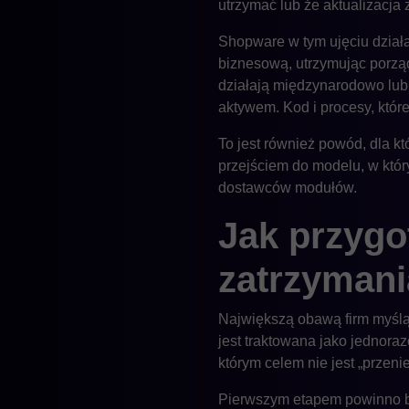
utrzymać lub że aktualizacja 
Shopware w tym ujęciu działa
biznesową, utrzymując porząde
działają międzynarodowo lub 
aktywem. Kod i procesy, które 
To jest również powód, dla k
przejściem do modelu, w któr
dostawców modułów.
Jak przygo
zatrzymani
Największą obawą firm myślący
jest traktowana jako jednora
którym celem nie jest „przeni
Pierwszym etapem powinno by