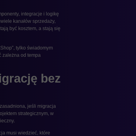
onenty, integracje i logikę
ą wiele kanałów sprzedaży,
ają być kosztem, a stają się
taShop”, tylko świadomym
yć zależna od tempa
igrację bez
zasadniona, jeśli migracja
ojektem strategicznym, w
ieczny.
a musi wiedzieć, które