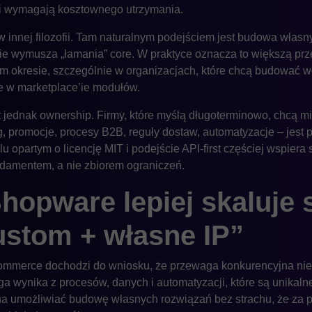
re i wymagają kosztownego utrzymania.
 innej filozofii. Tam naturalnym podejściem jest budowa własny
ie wymusza „łamania” core. W praktyce oznacza to większą pr
im okresie, szczególnie w organizacjach, które chcą budować 
e w marketplace’ie modułów.
 jednak ownership. Firmy, które myślą długoterminowo, chcą mi
, promocje, procesy B2B, reguły dostaw, automatyzacje – jest po
opartym o licencję MIT i podejście API-first częściej wspiera 
fundamentem, a nie zbiorem ograniczeń.
hopware lepiej skaluje 
stom + własne IP”
ommerce dochodzi do wniosku, że przewaga konkurencyjna nie w
a wynika z procesów, danych i automatyzacji, które są unikalne
a umożliwiać budowę własnych rozwiązań bez strachu, że za pół