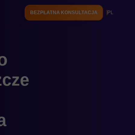
BEZPŁATNA KONSULTACJA
PL
o
zcze
a