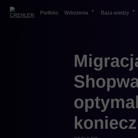
Portfolio
Wdrożenia
Baza wiedzy
Skip
Migracj
to
content
Shopwar
optymal
koniecz