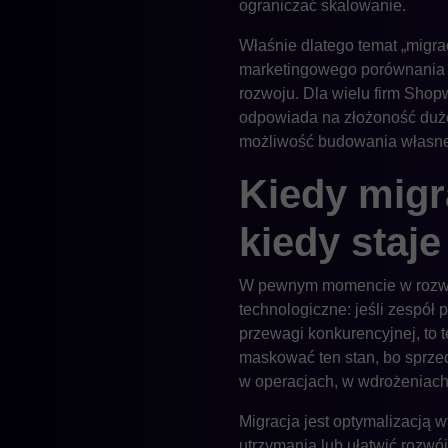
ograniczać skalowanie.
Właśnie dlatego temat „migra
marketingowego porównania pl
rozwoju. Dla wielu firm Shopw
odpowiada na złożoność duże
możliwość budowania własne
Kiedy migra
kiedy staje
W pewnym momencie w rozwoju
technologiczne: jeśli zespół 
przewagi konkurencyjnej, to t
maskować ten stan, bo sprzed
w operacjach, w wdrożeniach,
Migracja jest optymalizacją 
utrzymania lub ułatwić rozw