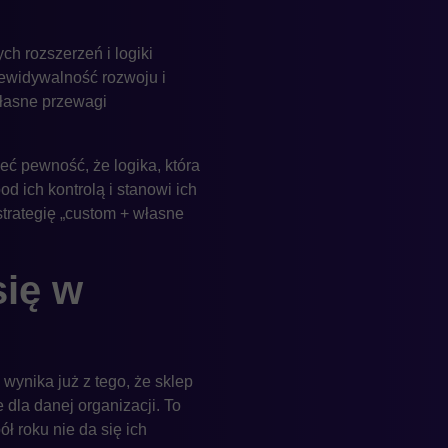
ch rozszerzeń i logiki
zewidywalność rozwoju i
własne przewagi
eć pewność, że logika, która
d ich kontrolą i stanowi ich
strategię „custom + własne
się w
ynika już z tego, że sklep
 dla danej organizacji. To
 roku nie da się ich