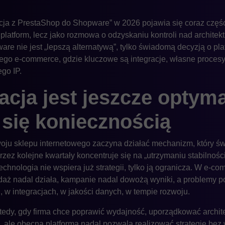
cja z PrestaShop do Shopware” w 2026 pojawia się coraz częśc
atform, lecz jako rozmowa o odzyskaniu kontroli nad architekt
are nie jest „lepszą alternatywą”, tylko świadomą decyzją o platf
go e-commerce, gdzie kluczowe są integracje, własne procesy
go IP.
cja jest jeszcze optyma
 się koniecznością
 sklepu internetowego zaczyna działać mechanizm, który świ
przez kolejne kwartały koncentruje się na „utrzymaniu stabilnoś
echnologia nie wspiera już strategii, tylko ją ogranicza. W e-c
aż nadal działa, kampanie nadal dowożą wyniki, a problemy poj
 w integracjach, w jakości danych, w tempie rozwoju.
wtedy, gdy firma chce poprawić wydajność, uporządkować archite
ój, ale obecna platforma nadal pozwala realizować strategię 