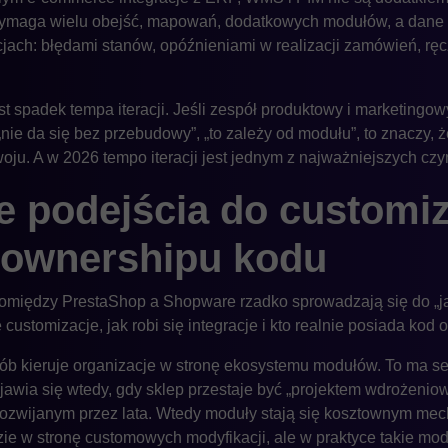
 wymaga wielu obejść, mapowań, dodatkowych modułów, a dane n
cjach: błędami stanów, opóźnieniami w realizacji zamówień, rę
t spadek tempa iteracji. Jeśli zespół produktowy i marketingow
 „nie da się bez przebudowy”, „to zależy od modułu”, to znaczy, ż
ju. A w 2026 tempo iteracji jest jednym z najważniejszych cz
 podejścia do customiza
 i ownershipu kodu
omiędzy PrestaShop a Shopware rzadko sprowadzają się do „j
ę customizacje, jak robi się integracje i kto realnie posiada kod
ób kieruje organizacje w stronę ekosystemu modułów. To ma se
ojawia się wtedy, gdy sklep przestaje być „projektem wdrożenio
ozwijanym przez lata. Wtedy moduły stają się kosztownym mec
dzie w stronę customowych modyfikacji, ale w praktyce takie mo