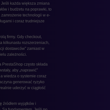
. Jeśli każda większa zmiana
łów i budżetu na poprawki, to
a zamrożenie technologii w e-
gami i coraz trudniejsze
lą firmy. Gdy checkout,
a kilkunastu rozszerzeniach,
cji dostawców” zamiast w
elu zależności.
 na PrestaShop często składa
wstały, aby „naprawić”
 a wiedza o systemie coraz
 zaczyna generować ryzyko
realnie uderzyć w ciągłość
ię źródłem wyjątków i
. Są fundamentem. Jeśli po