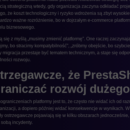
cią strategiczną wtedy, gdy organizacja zaczyna odkładać proje
go, że koszt technologiczny i ryzyko wdrożenia są zbyt wysokie
bardzo ważne rozróżnienie, bo w dojrzałym e-commerce platfor
elu biznesowego.
ą się z myślą „musimy zmienić platformę”. One raczej zaczynają
ujmy, bo stracimy kompatybilność”, „zróbmy obejście, bo szybciej
migracja przestaje być tematem technicznym, a staje się odp
lności rozwoju.
trzegawcze, że PrestaS
raniczać rozwój dużego
ograniczeniach platformy jest to, że często nie widać ich od r
rganizacji, a dopiero później widać konsekwencje w wynikach.
y ostrzegawcze pojawiają się w kilku obszarach jednocześnie
 sobą incydenty.