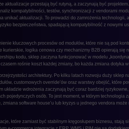
e aktualizacje przestają być rutyną, a zaczynają być projektem
naliz kompatybilności, testów, synchronizacji z vendorami modu
a unikać aktualizacji. To prowadzi do zamrożenia technologii, 
zyko bezpieczeństwa, spadającą kompatybilność z nowymi usłu
ienie kluczowych procesów od modułów, które nie są pod kontro
je kurierskie, logika cenowa czy mechanizmy B2B opierają się n
nershipu kodu, sklep zaczyna funkcjonować w modelu „koordyna
 czasem rośnie koszt każdej zmiany, bo każda zmiana dotyka wi
przejrzystości architektury. Po kilku latach rozwoju duży sklep
modułów, customowych override’ów oraz warstwy obejść, które po
m układzie wdrożenia zaczynają być coraz bardziej ryzykowne,
ach pojedynczych osób. To jest moment, w którym technologia
e, zmiana software house’u lub kryzys u jednego vendora może 
cje, które zamiast być stabilnym kręgosłupem biznesu, stają s
łym e-commerce integracje z ERP, WMS i PIM nie są dodatkiem