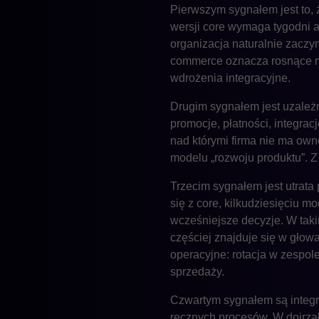
Pierwszym sygnałem jest to, ż
wersji core wymaga tygodni a
organizacja naturalnie zaczyn
commerce oznacza rosnące ry
wdrożenia integracyjne.
Drugim sygnałem jest uzależn
promocje, płatności, integrac
nad którymi firma nie ma ow
modelu „rozwoju produktu”. Z
Trzecim sygnałem jest utrata 
się z core, kilkudziesięciu 
wcześniejsze decyzje. W taki
częściej znajduje się w głow
operacyjne: rotacja w zespol
sprzedaży.
Czwartym sygnałem są integra
ręcznych procesów. W dojrza