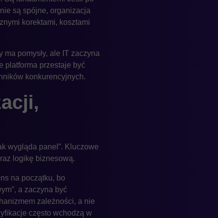
ie są spójne, organizacja
cznymi korektami, kosztami
y ma pomysły, ale IT zaczyna
e platforma przestaje być
ynników konkurencyjnych.
cji,
ak wygląda panel”. Kluczowe
 oraz logikę biznesową.
ns na początku, bo
wym”, a zaczyna być
hanizmem zależności, a nie
dyfikacje często wchodzą w