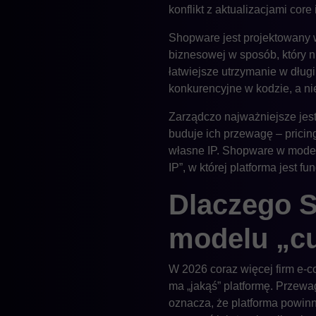
konflikt z aktualizacjami co
Shopware jest projektowany w
biznesowej w sposób, który n
łatwiejsze utrzymanie w dług
konkurencyjne w kodzie, a ni
Zarządczo najważniejsze jest
buduje ich przewagę – pricing
własne IP. Shopware w modelu 
IP”, w której platforma jest 
Dlaczego S
modelu „cu
W 2026 coraz więcej firm e-c
ma „jakąś” platformę. Przewag
oznacza, że platforma powinn