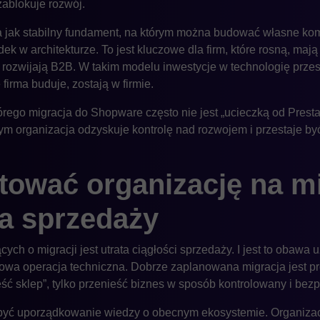
zablokuje rozwój.
 jak stabilny fundament, na którym można budować własne komp
k w architekturze. To jest kluczowe dla firm, które rosną, maj
rozwijają B2B. W takim modelu inwestycje w technologię przest
firma buduje, zostają w firmie.
tórego migracja do Shopware często nie jest „ucieczką od Pres
ym organizacja odzyskuje kontrolę nad rozwojem i przestaje b
tować organizację na m
a sprzedaży
ch o migracji jest utrata ciągłości sprzedaży. I jest to obawa u
zowa operacja techniczna. Dobrze zaplanowana migracja jest pr
eść sklep”, tylko przenieść biznes w sposób kontrolowany i bezp
ć uporządkowanie wiedzy o obecnym ekosystemie. Organizacj