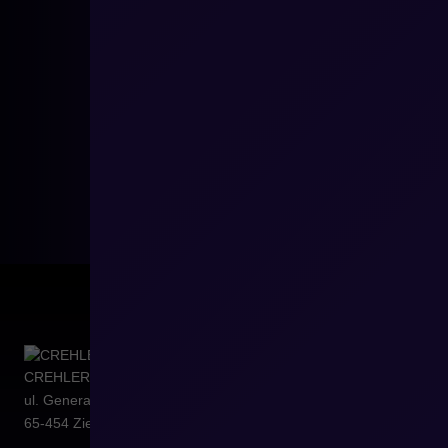
ju
wyzwania wdrożeniowe oraz rolę Shopware jako platformy,
która może wspierać zarówno sprzedaż konsumencką, jak i
złożone modele biznesowe.
CREHLER Sp. z o.o.
ul. Generała Władysława Sikorskiego 4/120
65-454
Zielona Góra