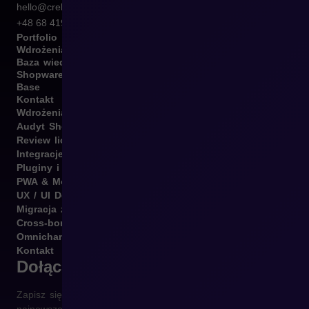
hello@crehler.com
+48 68 419 94 50
Portfolio
Wdrożenia
Baza wiedzy
Shopware
Base
Kontakt
Wdrożenia B2B i B2C
Audyt Shopware
Review licencji Shopware
Integracje Shopware
Pluginy i template
PWA & Mobile
UX / UI Design
Migracja z różnych platform
Cross-border
Omnichannel
Kontakt
Dołącz do newslettera
Zapisz się do naszego newslettera i otrzymuj raz w tygodniu
najnowsze informacje ze świata e-commerce prosto na