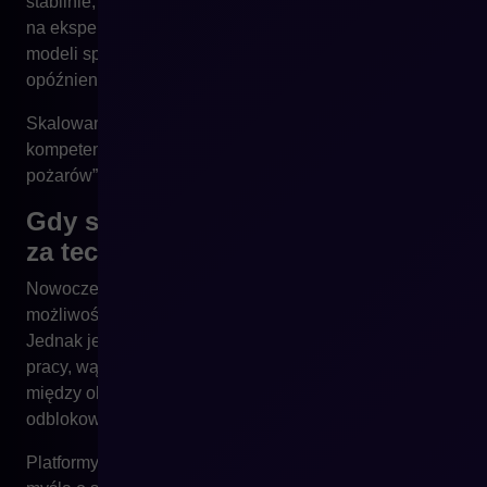
stabilnie, ale nie będzie się skalować. Brak przestrzeni
na eksperymenty, testy A/B czy wdrażanie nowych
modeli sprzedaży powoduje, że firma reaguje na rynek z
opóźnieniem.
Skalowanie wymaga świadomego wydzielenia
kompetencji i czasu na rozwój, a nie jedynie „gaszenie
pożarów”.
Gdy struktura zespołu nie nadąża
za technologią
Nowoczesne platformy e-commerce oferują ogromne
możliwości automatyzacji, personalizacji i integracji.
Jednak jeśli struktura zespołu opiera się na ręcznej
pracy, wąskich gardłach decyzyjnych i braku współpracy
między obszarami, technologia nie jest w stanie
odblokować swojego potencjału.
Platformy takie jak Shopware zostały zaprojektowane z