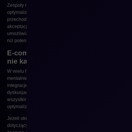
Zespoły muszą mieć możliwość testowania, iterowania i
optymalizowania działań bez każdorazowego
przechodzenia przez wielopoziomowy proces
akceptacji. Jeżeli struktura organizacyjna tego nie
umożliwia, wzrost sprzedaży będzie zawsze wolniejszy
niż potencjał rynku.
E-commerce jako „projekt IT”, a
nie kanał sprzedaży
W wielu firmach sprzedaż online wciąż funkcjonuje
mentalnie jako projekt technologiczny. Platforma,
integracje, development – to obszary, które dominują w
dyskusjach. Tymczasem e-commerce jest przede
wszystkim kanałem sprzedaży, który wymaga ciągłej
optymalizacji oferty, UX, komunikacji i procesów.
Jeżeli struktura zespołu sprawia, że większość decyzji
dotyczących e-commerce trafia do IT, sprzedaż online