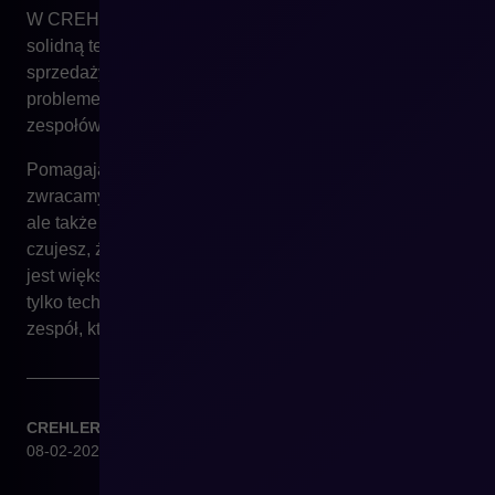
W CREHLER rozmawialiśmy z firmami, które mają
solidną technologię, a mimo to nie są w stanie skalować
sprzedaży online. Analiza pokazuje wtedy, że
problemem nie jest platforma, lecz sposób organizacji
zespołów wokół e-commerce.
Pomagając klientom rozwijać sprzedaż na Shopware,
zwracamy uwagę nie tylko na architekturę systemową,
ale także na strukturę decyzyjną i procesową. Jeśli
czujesz, że potencjał sprzedaży online w Twojej firmie
jest większy niż realne wyniki – warto przyjrzeć się nie
tylko technologii, ale też temu, jak zorganizowany jest
zespół, który ma z niej korzystać.
CREHLER
08-02-2026