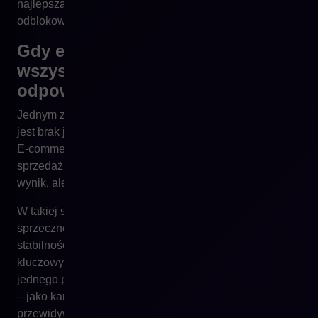
najlepsza platforma e-commerce nie będzie w stanie
odblokować wzrostu.
Gdy e-commerce „należy do
wszystkich”, ale nikt za niego nie
odpowiada
Jednym z najczęstszych problemów organizacyjnych
jest brak jednoznacznego właściciela sprzedaży online.
E-commerce bywa rozdzielony pomiędzy marketing, IT,
sprzedaż offline i logistykę. Każdy dział ma wpływ na
wynik, ale żaden nie ma pełnej odpowiedzialności.
W takiej strukturze decyzje są rozproszone, a priorytety
sprzeczne. Marketing optymalizuje kampanie, IT dba o
stabilność systemu, sprzedaż skupia się na klientach
kluczowych, a logistyka na kosztach. Brakuje jednak
jednego punktu, który patrzy na e-commerce jako całość
– jako kanał sprzedaży, który ma rosnąć i generować
przewidywalne wyniki.