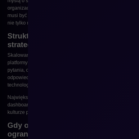
myślą o skalowaniu – zarówno technologicznym, jak i
organizacyjnym. Aby jednak z nich skorzystać, firma
musi być gotowa na zmianę sposobu pracy zespołów, a
nie tylko na wdrożenie nowego systemu.
Struktura zespołu jako element
strategii wzrostu
Skalowanie sprzedaży online nie zaczyna się od zmiany
platformy ani od nowej funkcjonalności. Zaczyna się od
pytania, czy struktura zespołu wspiera szybkie decyzje,
odpowiedzialność i współpracę. Wiele firm inwestuje w
technologię, nie inwestując w sposób jej wykorzystania.
Największe bariery wzrostu są często niewidoczne na
dashboardach – tkwią w strukturze organizacyjnej,
kulturze pracy i sposobie podejmowania decyzji.
Gdy organizacja staje się
ograniczeniem, a nie technologia