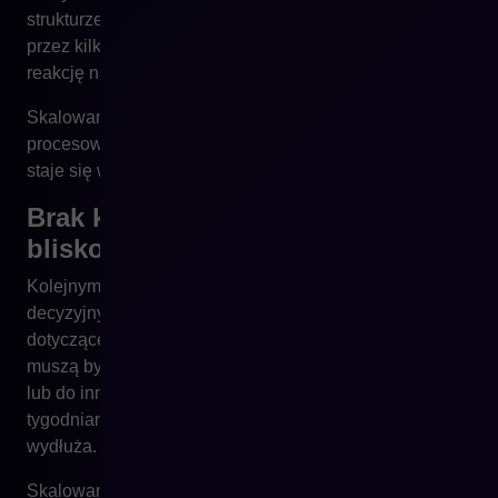
strukturze silosowej każda taka zmiana przechodzi
przez kilka zespołów, co dramatycznie spowalnia
reakcję na rynek.
Skalowanie e-commerce wymaga myślenia
procesowego, a nie działowego. Bez tego organizacja
staje się wąskim gardłem dla własnego wzrostu.
Brak kompetencji decyzyjnych
blisko biznesu
Kolejnym częstym ograniczeniem jest brak kompetencji
decyzyjnych w zespołach operacyjnych. Decyzje
dotyczące oferty, cen, promocji czy zmian na stronie
muszą być eskalowane na wyższy poziom zarządczy
lub do innych działów. W efekcie proste zmiany trwają
tygodniami, a czas reakcji na rynek znacząco się
wydłuża.
Skalowanie sprzedaży online wymaga autonomii.