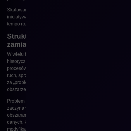
Skalowanie wymaga ownershipu. Bez niego każda
inicjatywa rozbija się o wewnętrzne uzgodnienia, a
tempo rozwoju spada wraz ze wzrostem organizacji.
Struktura oparta na silosach
zamiast procesów
W wielu firmach struktura zespołu odzwierciedla
historyczny podział organizacji, a nie realny przebieg
procesów sprzedaży online. Marketing odpowiada za
ruch, sprzedaż za wynik, IT za system, a obsługa klienta
za „problemy po drodze”. Każdy zespół działa w swoim
obszarze, często z własnymi KPI.
Problem pojawia się wtedy, gdy sprzedaż online
zaczyna wymagać szybkiej współpracy pomiędzy tymi
obszarami. Zmiana w ofercie wymaga synchronizacji
danych, kampanii i logistyki. Nowy rynek oznacza
modyfikację cen, treści, integracji i obsługi klienta. W