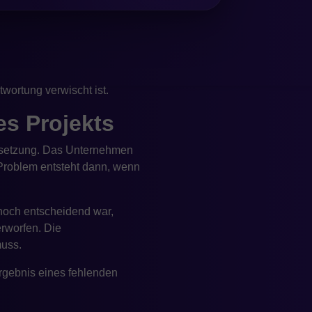
nd ein echtes
ekt steht still und der
 getroffen, was zu weiteren
wortung verwischt ist.
es Projekts
Umsetzung. Das Unternehmen
 Problem entsteht dann, wenn
noch entscheidend war,
rworfen. Die
muss.
Ergebnis eines fehlenden