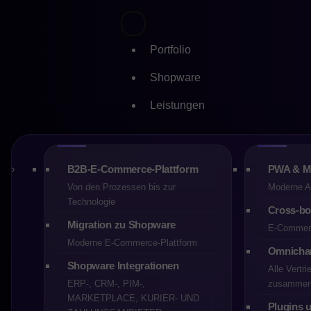
Portfolio
Shopware
Leistungen
Skip
Was br
to
content
E-Comm
B2B-E-Commerce-Plattform
PWA & 
Von den Prozessen bis zur
Moderne Ap
Technologie
Cross-bo
CREHLER
Migration zu Shopware
E-Commerc
08-02-2026
Moderne E-Commerce-Plattform
Omnicha
7 min
Shopware Integrationen
Alle Vertr
E-commerce
ERP-, CRM-, PIM-,
zusamme
MARKETPLACE, KURIER- UND
Plugins 