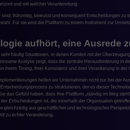
rizont und mit welcher Verantwortung.
 sind, frühzeitig, bewusst und konsequent Entscheidungen zu t
 wahr. Für sie wird die Plattform zu einem Instrument zur Umset
ogie aufhört, eine Ausrede z
ehr häufig Situationen, in denen Kunden mit der Überzeugun
emeinsame Analyse zeigt, dass die zentrale Herausforderung in der
in ihrem Timing, ihrer Konsistenz und ihrer Verankerung in der 
mplementierungen helfen wir Unternehmen nicht nur bei der Au
Entscheidungsprozess zu strukturieren, der es dieser Technolog
ie das Gefühl haben, dass Ihre Plattform „ständig im Weg steht“,
el der Entscheidungen ist, die innerhalb der Organisation getrof
leichzeitig aus geschäftlicher und technologischer Perspekti
hritt zu echter Veränderung.