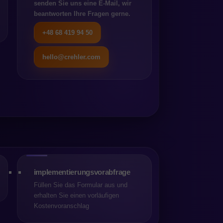
n am meisten
senden Sie uns eine E-Mail, wir
beantworten Ihre Fragen gerne.
fschieben zentraler
+48 68 419 94 50
auen, erst Daten sehen, bevor
rungssicht kann es destruktiv
hello@crehler.com
tionen oder zur
rären Annahmen aufgebaut
einflusst die Stabilität des
end die tatsächliche Ursache
implementierungsvorabfrage
Füllen Sie das Formular aus und
 nach Konsens. Im täglichen
erhalten Sie einen vorläufigen
mentierungsprojekten, zeigt
Kostenvoranschlag