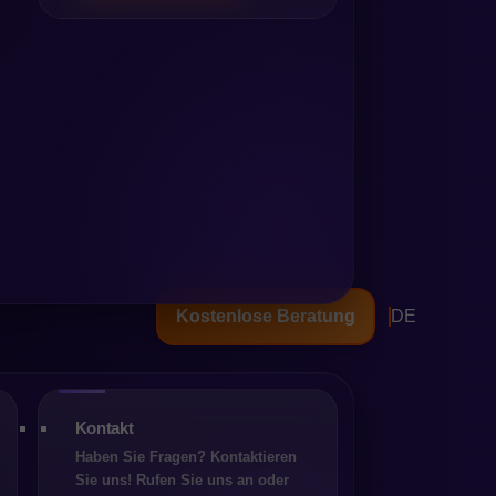
 versagt
 Das System ist zu langsam,
jektsicht zeigt sich jedoch
Kostenlose Beratung
DE
ar macht, die bereits zuvor
ntscheidungen inkonsistent,
 Je fortschrittlicher die
Kontakt
Haben Sie Fragen? Kontaktieren
Sie uns! Rufen Sie uns an oder