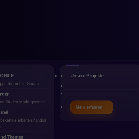
emst das Wachst
erce
MOBILE
Unsere Projekte
ps für mobile Geräte
rder
e für den Markt geeignet
Mehr erfahren →
nnel
iebskanäle arbeiten nahtlos
n
und Themes