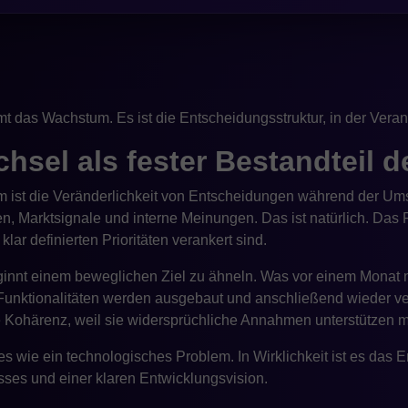
immungen zwischen mehreren Abteilungen erfordert und niema
ängert sich der Prozess. Das Technologie-Team wartet, das Proj
erden Entscheidungen hastig oder in Form von Halbmaßnahmen
mt das Wachstum. Es ist die Entscheidungsstruktur, in der Verant
sel als fester Bestandteil d
em ist die Veränderlichkeit von Entscheidungen während der 
en, Marktsignale und interne Meinungen. Das ist natürlich. Das
lar definierten Prioritäten verankert sind.
nnt einem beweglichen Ziel zu ähneln. Was vor einem Monat 
 Funktionalitäten werden ausgebaut und anschließend wieder ve
hre Kohärenz, weil sie widersprüchliche Annahmen unterstützen 
es wie ein technologisches Problem. In Wirklichkeit ist es das 
ses und einer klaren Entwicklungsvision.