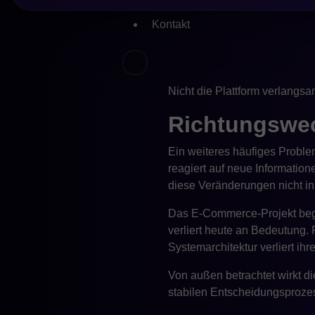
Wenn jede Entscheidung Abst
Kontakt
Entscheidungsmandat hat, verl
Zeitdruck wächst. Am Ende w
Kompromissen führt.
Nicht die Plattform verlangsa
Richtungswech
Ein weiteres häufiges Probl
reagiert auf neue Information
diese Veränderungen nicht in k
Das E-Commerce-Projekt begi
verliert heute an Bedeutung.
Systemarchitektur verliert i
Von außen betrachtet wirkt di
stabilen Entscheidungsprozes