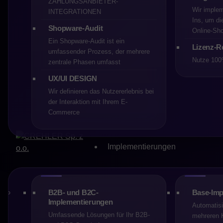
ZAHLUNGSANBIETER-
Teilen Sie
Wir implem
INTEGRATIONEN
Ins, um di
Shopware-Audit
Online‑Sho
Ein Shopware-Audit ist ein
Lizenz-R
umfassender Prozess, der mehrere
Nutze 100
zentrale Phasen umfasst
UX/UI DESIGN
Wir definieren das Nutzererlebnis bei
Technologie i
der Interaktion mit Ihrem E-
Commerce
In Gesprächen über E-Commer
zu komplex, „nicht an unser B
deutlich, dass in einer sehr 
Implementierungen
bestanden haben – in der Art
Eine E-Commerce-Plattform tu
reaktiv oder aufgeschoben sin
B2B- und B2C-
Base-Imp
Implementierungen
Technologie, desto schneller
Automatisi
Umfassende Lösungen für Ihr B2B-
mehreren 