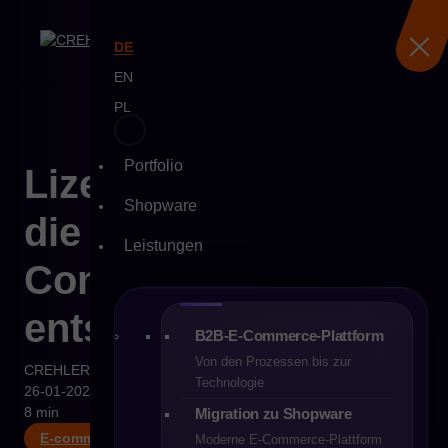
DE
EN
PL
Portfolio
Skip
Lizenzen, die über
to
Shopware
content
die Zukunft deines E-
Leistungen
Commerce
entscheiden
B2B-E-Commerce-Plattform
Von den Prozessen bis zur
CREHLER
Technologie
26-01-2026
8 min
Migration zu Shopware
E-commerce
Moderne E-Commerce-Plattform