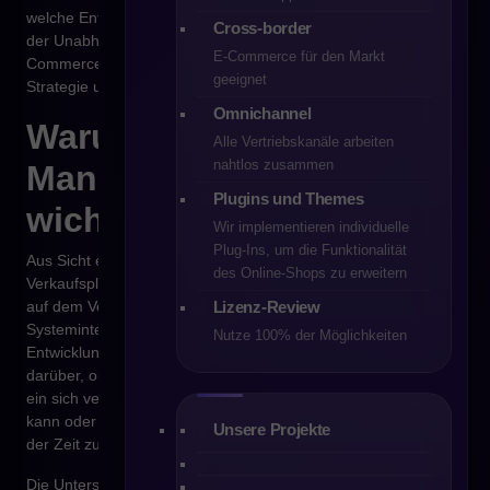
welche Entwicklungsmodelle möglich sind und wo die Grenzen
Cross-border
der Unabhängigkeit einer Organisation verlaufen. Im reifen E-
E-Commerce für den Markt
Commerce wird die Lizenz der Plattform zu einem Element der
geeignet
Strategie und nicht zu einem technischen Detail.
Omnichannel
Warum ist die Lizenz auf
Alle Vertriebskanäle arbeiten
nahtlos zusammen
Management-Ebene
Plugins und Themes
wichtig?
Wir implementieren individuelle
Plug-Ins, um die Funktionalität
Aus Sicht eines CEO oder eines Online-Shop-Betreibers ist die
des Online‑Shops zu erweitern
Verkaufsplattform nicht nur ein IT-Tool. Sie ist das Fundament,
Lizenz-Review
auf dem Verkaufsprozesse, Logistik, Marketing,
Systemintegrationen sowie zukünftige
Nutze 100% der Möglichkeiten
Entwicklungsmöglichkeiten aufbauen. Die Lizenz entscheidet
darüber, ob Technologie frei entwickelt, monetarisiert und an
ein sich veränderndes Geschäftsmodell angepasst werden
kann oder ob sie starre Rahmen setzt, die die Organisation mit
Unsere Projekte
der Zeit zu begrenzen beginnen.
Die Unterschiede zwischen den Lizenzen MIT, OSL-3.0 und