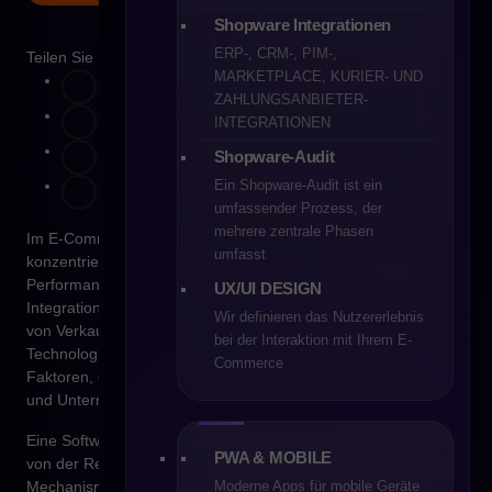
Shopware Integrationen
ERP-, CRM-, PIM-,
Teilen Sie
MARKETPLACE, KURIER- UND
ZAHLUNGSANBIETER-
INTEGRATIONEN
Shopware-Audit
Ein Shopware-Audit ist ein
umfassender Prozess, der
mehrere zentrale Phasen
Im E-Commerce ist es sehr leicht, sich auf das zu
umfasst
konzentrieren, was man auf den ersten Blick sieht. Funktionen,
Performance, UX, Implementierungskosten, Verfügbarkeit von
UX/UI DESIGN
Integrationen. Genau diese Elemente dominieren Vergleiche
Wir definieren das Nutzererlebnis
von Verkaufsplattformen und entscheiden oft über die
bei der Interaktion mit Ihrem E-
Technologiewahl. Dabei bleibt einer der fundamentalsten
Commerce
Faktoren, der langfristig einen enormen Einfluss auf Sicherheit
und Unternehmenswert hat, meist im Hintergrund – die Lizenz.
Eine Softwarelizenz ist kein abstrakter rechtlicher Eintrag, der
PWA & MOBILE
von der Realität des Business losgelöst ist. Sie ist ein
Moderne Apps für mobile Geräte
Mechanismus, der definiert, wer die Technologie kontrolliert,