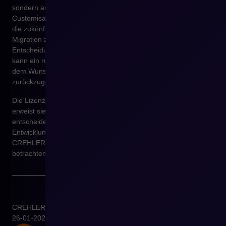
sondern auch die Art der Modulnutzung, den Umfang von
Customisations und den potenziellen Einfluss der Lizenz auf
die zukünftige Unternehmensbewertung. Im Kontext einer
Migration zu Shopware ist entscheidend, dass die
Entscheidung keine Reaktion auf eine Krise sein muss. Sie
kann ein ruhiger, geplanter Schritt sein, der aus Strategie und
dem Wunsch entsteht, Kontrolle über Technologie
zurückzugewinnen.
Die Lizenz ist selten Thema des ersten Meetings. Sehr oft
erweist sie sich jedoch als der Faktor, der langfristig darüber
entscheidet, ob E-Commerce ein flexibles Asset bleibt oder zur
Entwicklungsbremse wird. Eine kostenlose Beratung mit den
CREHLER Experten ermöglicht es, diesen Aspekt zu
betrachten, bevor er zu einem realen Business-Problem wird.
CREHLER
26-01-2026