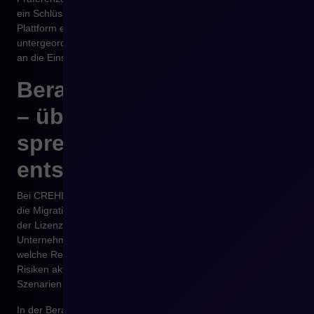
ein Schlüsselelement des Business kontrolliert. Ob die
Plattform ein Tool ist, das der Unternehmensstrategie
untergeordnet ist, oder ob das Unternehmen seine Strategie
an die Einschränkungen der Technologie anpassen muss.
Beratungen mit CREHLER
– über Lizenzen
sprechen, bevor Druck
entsteht
Bei CREHLER führen wir immer häufiger Gespräche, die nicht
die Migration hier und jetzt betreffen, sondern das Verständnis
der Lizenzfolgen über die nächsten Jahre. Für viele
Unternehmen wird es entscheidend, Wissen zu ordnen –
welche Rechte an der Technologie sie heute haben, welche
Risiken aktuelle Lizenzen mit sich bringen und welche
Szenarien realistisch verfügbar bleiben.
In der Beratung analysieren wir nicht nur die Plattform,