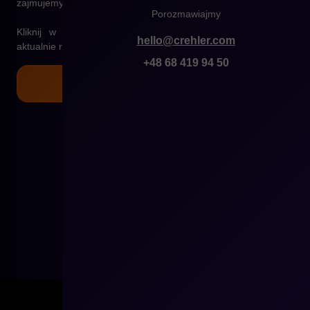
zajmujemy się implementacją projektu aż do jego wdrożenia.
Porozmawiajmy
Kliknij w poniższy link, by zobaczyć na jakie stanowiska
hello@crehler.com
aktualnie rekrutujemy!
+48 68 419 94 50
AKTUALNE OFERTY PRACY