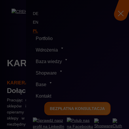
DE
EN
PL
Skip
Portfolio
to
content
Wdrożenia
KARIERA
Baza wiedzy
Shopware
KARIERA W CREHLER
Base
Dołącz do naszego
zespołu!
Kontakt
Pracując u nas będziesz brał udział w budowie złożonych
sklepów internetowych i platform B2B, których budowę
BEZPŁATNA KONSULTACJA
opieramy na technologii Shopware. Najpierw projektujemy
sklepy w formie graficznej, ustalamy katalog wymagań z
niezbędnymi funkcjonalnościami oraz integracjami, następnie