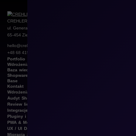
CREHLER Sp. z o.o.
ul. Generała Władysława Sikorskiego 4/120
65-454
Zielona Góra
hello@crehler.com
+48 68 419 94 50
Portfolio
Wdrożenia
Baza wiedzy
Shopware
Base
Kontakt
Wdrożenia B2B i B2C
Audyt Shopware
Review licencji Shopware
Integracje Shopware
Pluginy i template
PWA & Mobile
UX / UI Design
Migracja z różnych platform