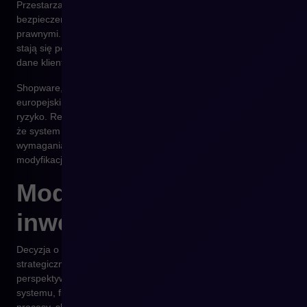
Przestarzała technologia to również większe ryzyko naruszeń
bezpieczeństwa i braku zgodności z aktualnymi regulacjami
prawnymi. Systemy, które nie są regularnie aktualizowane,
stają się podatne na ataki, a błędy w ich kodzie mogą naruszać
dane klientów.
Shopware, dzięki stałym aktualizacjom i zgodności z
europejskimi standardami bezpieczeństwa, minimalizuje to
ryzyko. Regularne poprawki i rozwój ekosystemu gwarantują,
że system pozostaje zgodny z przepisami i aktualnymi
wymaganiami rynkowymi – bez konieczności kosztownych
modyfikacji.
Modernizacja to
inwestycja, nie koszt
Decyzja o przejściu na nowoczesną platformę to krok
strategiczny, który przynosi oszczędności w dłuższej
perspektywie. Zamiast finansować utrzymanie przestarzałego
systemu, firmy inwestują w rozwiązanie, które automatyzuje