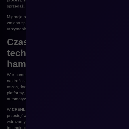
procesy, skraca czas reakcji, obniża koszty obsługi i zwiększa
sprzedaż.
Migracja na Shopware to nie tylko zmiana technologii – to
zmiana sposobu działania. To przejście z reaktywnego
utrzymania na proaktywny rozwój.
Czas na zmianę, zanim
technologia zacznie
hamować Twój rozwój
W e-commerce brak decyzji to też decyzja – często
najdroższa. Utrzymywanie przestarzałego systemu to nie
oszczędność, lecz inwestycja w stagnację. Nowoczesne
platformy, takie jak
Shopware
, dają firmom przewagę dzięki
automatyzacji, bezpieczeństwu i elastyczności.
W
CREHLER
pomagamy firmom przejść tę transformację bez
przestojów – analizujemy potrzeby, planujemy migrację,
wdrażamy nowoczesne rozwiązania i pokazujemy, jak zamienić
technologię w realne źródło wzrostu.