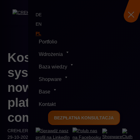
DE
EN
PL
Portfolio
Skip
Koszty starego
Wdrożenia
to
content
Baza wiedzy
systemu vs.
Shopware
nowoczesnej
Base
platformy e-
Kontakt
commerce
BEZPŁATNA KONSULTACJA
CREHLER
29-10-2025