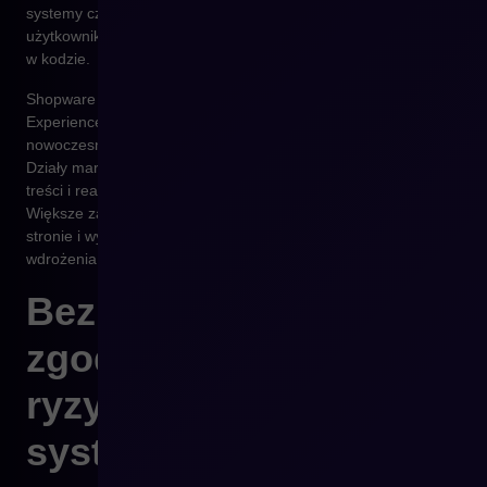
systemy często nie nadążają za zmianami w zachowaniach
użytkowników, a modyfikacje wymagają pracochłonnych zmian
w kodzie.
Shopware rozwiązuje ten problem poprzez moduł Shopping
Experiences – intuicyjny edytor treści, który pozwala budować
nowoczesne strony i landing page’e bez wsparcia programisty.
Działy marketingu mogą testować układy, personalizować
treści i reagować na trendy w czasie rzeczywistym. Efekt?
Większe zaangażowanie użytkowników, dłuższy czas na
stronie i wyższa konwersja – bez dodatkowych kosztów
wdrożenia.
Bezpieczeństwo i
zgodność – ukryte
ryzyko starych
systemów