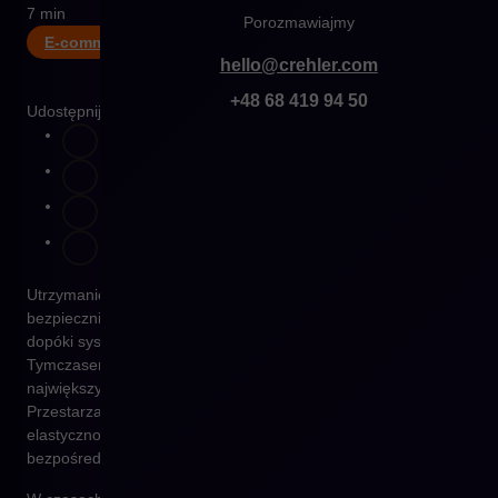
7 min
Porozmawiajmy
E-commerce
hello@crehler.com
+48 68 419 94 50
Udostępnij
Utrzymanie sklepu internetowego często wydaje się
bezpieczniejsze niż jego modernizacja. Wiele firm zakłada, że
dopóki system działa, nie ma powodu, by go zmieniać.
Tymczasem to właśnie ta pozorna stabilność jest jednym z
największych źródeł ukrytych kosztów w e-commerce.
Przestarzała technologia spowalnia rozwój, ogranicza
elastyczność i zwiększa ryzyko błędów — a to wszystko
bezpośrednio przekłada się na utratę przychodów.