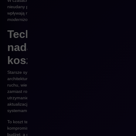
W czasach, gdy każda sekunda ładowania strony, każdy
nieudany proces zakupowy i każda ograniczona integracja
wpływają na wynik finansowy, pytanie nie brzmi już:
czy warto
modernizować system
, lecz
ile tracisz, jeśli tego nie robisz?
Technologia, która nie
nadąża, generuje
koszty
Starsze systemy e-commerce często działają na
architekturach, które nie są przystosowane do rosnącego
ruchu, wielokanałowości czy złożonych integracji. W efekcie,
zamiast rozwijać biznes, firmy inwestują coraz więcej w
utrzymanie. Każda modyfikacja wymaga programisty, a każda
aktualizacja grozi błędami lub utratą kompatybilności z innymi
systemami.
To koszt technologicznego długu – suma wszystkich
kompromisów, które kiedyś pozwoliły zaoszczędzić czas lub
budżet, a dziś spowalniają rozwój. W praktyce oznacza to