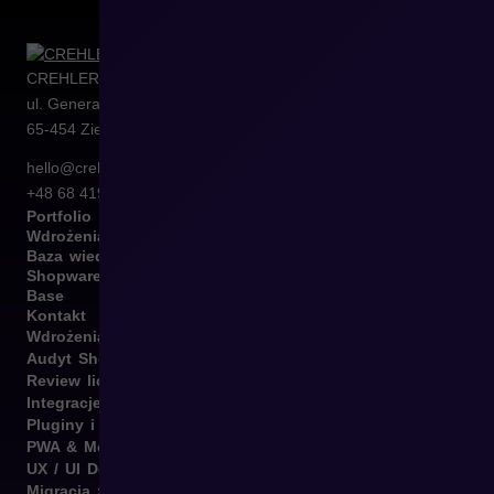
CREHLER Sp. z o.o.
ul. Generała Władysława Sikorskiego 4/120
65-454
Zielona Góra
hello@crehler.com
+48 68 419 94 50
Portfolio
Wdrożenia
Baza wiedzy
Shopware
Base
Kontakt
Wdrożenia B2B i B2C
Audyt Shopware
Review licencji Shopware
Integracje Shopware
Pluginy i template
PWA & Mobile
UX / UI Design
Migracja z różnych platform