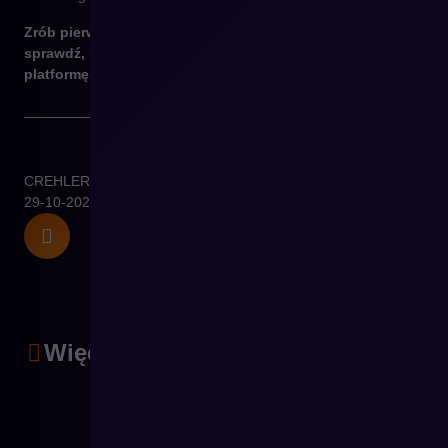
Zrób pierwszy krok – porozmawiaj z naszym zespołem i
sprawdź, ile możesz zyskać, przechodząc na nowoczesną
platformę e-commerce.
CREHLER
29-10-2025
Więcej artykułów