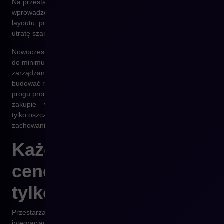
Na przestarzałych platformach nawet proste zmiany, jak
wprowadzenie nowego kanału sprzedaży czy dostosowanie
layoutu, potrafią trwać tygodniami. To z kolei oznacza realną
utratę szans sprzedażowych.
Nowoczesne systemy, takie jak Shopware, skracają ten czas
do minimum dzięki automatyzacji i elastycznym narzędziom
zarządzania. Moduły Rule Builder i Flow Builder pozwalają
budować reguły i procesy bez udziału programisty. Zmiana
progu promocji, dostosowanie komunikatu, wysyłka maila po
zakupie – wszystko można skonfigurować samodzielnie. To nie
tylko oszczędność, ale też przyspieszenie reakcji na
zachowania klientów, które wprost wpływa na konwersję.
Każda integracja ma
cenę – i nie chodzi
tylko o licencję
Przestarzałe systemy często opierają się na prowizorycznych
integracjach – zewnętrznych wtyczkach, które nie komunikują