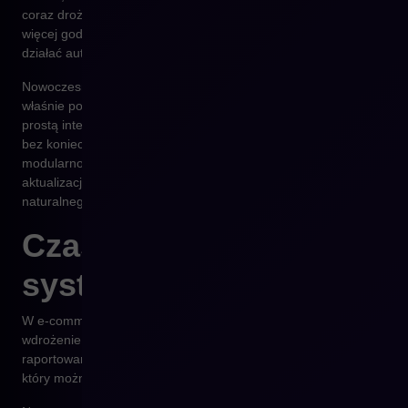
coraz droższe poprawki, rosnące wydatki na infrastrukturę i
więcej godzin pracy zespołu na utrzymanie tego, co powinno
działać automatycznie.
Nowoczesne platformy, takie jak Shopware, zostały stworzone
właśnie po to, by ten problem wyeliminować. Umożliwiają
prostą integrację z innymi systemami (ERP, PIM, CRM, WMS)
bez konieczności tworzenia wszystkiego indywidualnie. Dzięki
modularności każda funkcja może być rozwijana niezależnie, a
aktualizacje przestają być ryzykiem – stają się częścią
naturalnego cyklu rozwoju.
Czas to koszt – a stary
system go marnuje
W e-commerce szybkość ma wymiar finansowy. Dłuższe
wdrożenie promocji, błędy przy aktualizacji oferty, ręczne
raportowanie – każdy z tych procesów odbiera zespołowi czas,
który można by przeznaczyć na działania sprzedażowe.