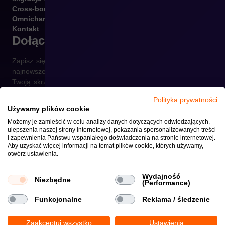
Cross-border
Omnichannel
Kontakt
Dołącz do newslettera
Zapisz się do naszego newslettera i otrzymuj raz w tygodniu
najnowsze informacje ze świata e-commerce prosto na
Twoją skrzynkę.
Polityka prywatności
Używamy plików cookie
Możemy je zamieścić w celu analizy danych dotyczących odwiedzających,
ulepszenia naszej strony internetowej, pokazania spersonalizowanych treści
Wyrażam zgodę na otrzymywanie informacji handlowych środkami
i zapewnienia Państwu wspaniałego doświadczenia na stronie internetowej.
komunikacji elektronicznej wysyłanymi przez crehler.com zgodnie z
Aby uzyskać więcej informacji na temat plików cookie, których używamy,
Polityką prywatności
otwórz ustawienia.
Copyright © 2026
Polityka Prywatności i Plików Cookie
Wydajność
Niezbędne
(Performance)
Funkcjonalne
Reklama / śledzenie
Zaakceptuj wszystko
Ustawienia