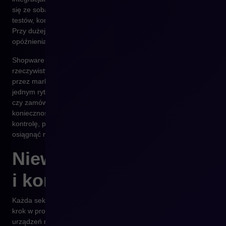
się ze sobą w sposób spójny. Każde rozszerzenie wymaga
testów, konfiguracji i często manualnego przenoszenia danych.
Przy dużej liczbie zamówień oznacza to wzrost błędów,
opóźnienia i większe koszty obsługi.
Shopware umożliwia pełną synchronizację danych w czasie
rzeczywistym. Wszystkie kanały – od sklepu internetowego,
przez marketplace’y, po systemy ERP i CRM – działają w
jednym rytmie. Dane o produktach, stanach magazynowych
czy zamówieniach przepływają automatycznie, bez
konieczności ręcznej interwencji. W efekcie firma zyskuje
kontrolę, przejrzystość i oszczędność, której nie da się
osiągnąć na platformie zaprojektowanej dekadę temu.
Niewidoczne koszty UX
i konwersji
Każda sekunda opóźnienia ładowania strony, każdy dodatkowy
krok w procesie zakupowym, każdy brak dopasowania do
urządzeń mobilnych – to realna strata finansowa. Stare