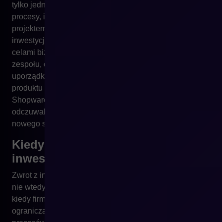
tylko jednym z elementów ROI. Równie ważne są
procesy, integracje, migracja danych i sposób pracy nad
projektem. W CREHLER skupiamy się na tym, by każda
inwestycja w platformę była powiązana z rzeczywistymi
celami biznesowymi: podniesieniem efektywności
zespołu, ograniczeniem kosztów operacyjnych,
uporządkowaniem danych, stabilnym rozwojem
produktu oraz lepszym wykorzystaniem technologii
Shopware. Właśnie dlatego nasze projekty przynoszą
odczuwalne rezultaty już w pierwszym roku działania
nowego systemu.
Kiedy zaczyna się zwrot z
inwestycji?
Zwrot z inwestycji w platformę e-commerce zaczyna się
nie wtedy, kiedy projekt zostaje zakończony, lecz wtedy,
kiedy firma przestaje działać na narzędziach, które ją
ograniczają. Nowoczesna architektura, automatyzacja