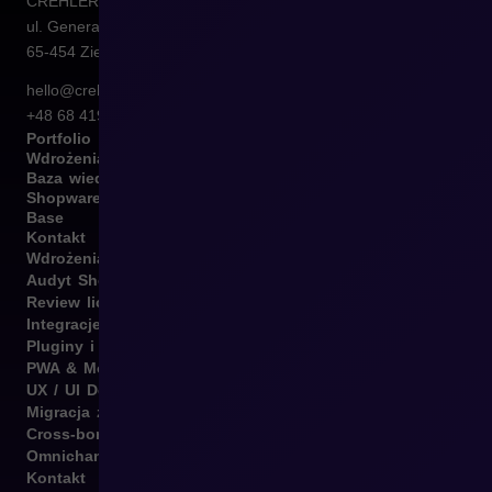
CREHLER Sp. z o.o.
ul. Generała Władysława Sikorskiego 4/120
65-454
Zielona Góra
hello@crehler.com
+48 68 419 94 50
Portfolio
Wdrożenia
Baza wiedzy
Shopware
Base
Kontakt
Wdrożenia B2B i B2C
Audyt Shopware
Review licencji Shopware
Integracje Shopware
Pluginy i template
PWA & Mobile
UX / UI Design
Migracja z różnych platform
Cross-border
Omnichannel
Kontakt