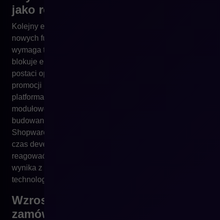
jako realny komponent ROI
Kolejny element to szybkość rozwoju i wdrażania
nowych funkcji. W wielu organizacjach każda zmiana
wymaga tygodni pracy, ponieważ stara architektura
blokuje elastyczność. CEO widzi efekt końcowy w
postaci opóźnionych kampanii, niezaimplementowanych
promocji lub nieterminowych integracji. Nowoczesna
platforma e-commerce zapewnia strukturalną przewagę:
modułowość, headless, API-first oraz możliwość
budowania frontów dopasowanych do strategii firmy.
Shopware jest przykładem technologii, która skraca
czas developmentu, pozwalając zespołom szybciej
reagować na potrzeby rynku. ROI w tym obszarze
wynika z faktu, że biznes nie czeka na technologię – to
technologia wspiera biznes w czasie rzeczywistym.
Wzrost konwersji i wartości
zamówień: najbardziej