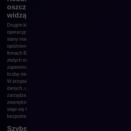
oszczędności, których firmy nie
widzą
Drugim kluczowym czynnikiem jest redukcja błędów
operacyjnych. Nietrafione ceny, niezsynchronizowane
stany magazynowe, błędne dane produktowe i
opóźnienia w integracjach generują koszt, który w wielu
firmach B2B i B2C liczony jest w dziesiątkach tysięcy
złotych miesięcznie. Nowoczesna platforma nie tylko
zapewnia większą stabilność, lecz także minimalizuje
liczbę miejsc, w których mogą pojawić się rozbieżności.
W przypadku Shopware standardem jest jednolity model
danych, uporządkowana logika cenowa, natywne
zarządzanie wariantami i komunikacja z systemami
zewnętrznymi w czasie rzeczywistym. Eliminacja błędu
staje się tu strategiczną przewagą, która wpływa
bezpośrednio na rentowność.
Szybszy rozwój i time-to-market