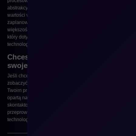
procesów, integracje, wydajność i elastyczność to nie
abstrakcyjne pojęcia techniczne, lecz konkretne
wartości wpływające na koszty i przychody. Dobrze
zaplanowane wdrożenie zwraca się szybciej, niż
większość CEO zakłada, ponieważ uwalnia potencjał,
który dotychczas był blokowany przez niewydolne
technologie.
Chcesz policzyć realne ROI dla
swojej firmy?
Jeśli chcesz policzyć realne ROI dla swojej organizacji i
zobaczyć, jak będzie wyglądał zwrot z inwestycji w
Twoim przypadku, możemy przygotować pełną analizę
opartą na danych z Twojego biznesu. Możesz
skontaktować się z nami bezpośrednio –
przeprowadzimy Cię przez cały proces i pokażemy, jak
technologia zaczyna pracować na wynik.