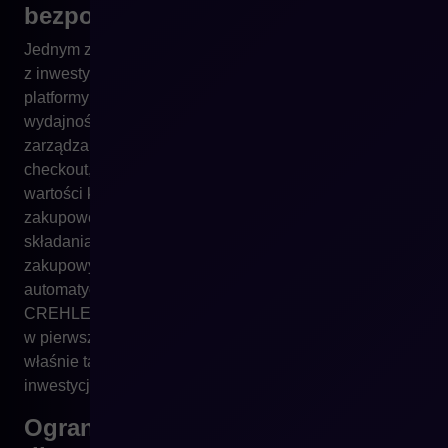
bezpośrednia forma zwrotu
Jednym z najbardziej niedocenianych aspektów zwrotu
z inwestycji jest jednak poprawa konwersji. Wymiana
platformy na rozwiązanie, które gwarantuje wyższą
wydajność, szybkie ładowanie stron, lepsze
zarządzanie treściami, personalizacje i nowoczesny
checkout, bezpośrednio przekłada się na wzrost
wartości koszyka, częstsze zakupy i skrócenie ścieżki
zakupowej. W sprzedaży B2B to także możliwość
składania zamówień cyklicznych, tworzenia list
zakupowych, dostosowywania cenników i
automatycznych rekomendacji. W wielu projektach
CREHLER wzrost konwersji i marży brutto pojawia się
w pierwszych trzech miesiącach po wdrożeniu – i to
właśnie ta warstwa często najszybciej zwraca koszty
inwestycji.
Ograniczenie kosztów utrzymania i