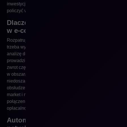
inwestycja zacznie się zwracać – oraz jak ten zwrot
policzyć w sposób realny, a nie deklaratywny.
Dlaczego tradycyjne liczenie ROI
w e-commerce zwykle jest błędne?
Rozpatrując ROI w kontekście platformy e-commerce,
trzeba wyjść poza tradycyjne spojrzenie ograniczające
analizę do wzrostu przychodów. To uproszczenie
prowadzi wiele firm na manowce, ponieważ największy
zwrot często pojawia się nie po stronie sprzedaży, lecz
w obszarach, które dotychczas pozostawały
niedoszacowane – w integracjach, automatyzacji,
obsłudze zamówień, redukcji błędów, szybszym time-to-
market i niższych kosztach utrzymania. Dopiero
połączenie tych warstw daje rzeczywisty obraz
opłacalności wdrożenia.
Automatyzacja procesów: