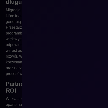
długu technologicznego
Migracja na nową platformę pozwala uniknąć kosztów,
które inaczej byłyby nieuniknione. Stare systemy
generują techniczny dług, który rośnie z każdym rokiem.
Przestarzałe środowisko wymaga większej liczby
programistów, trudniejszych integracji, ręcznych obejść i
większych nakładów na utrzymanie. Modernizacja w
odpowiednim momencie pozwala zahamować ten
wzrost oraz przenieść budżet z „gaszenia pożarów” na
rozwój. W przypadku Shopware to również możliwość
korzystania z nowych funkcji, stabilnych aktualizacji
oraz narzędzi AI, które stają się fundamentem przyszłych
procesów w sprzedaży online.
Partner wdrożeniowy jako element
ROI
Wreszcie – szybciej zwracają się te wdrożenia, które są
oparte na właściwym partnerstwie. Technologia jest