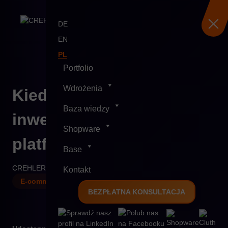
DE
EN
PL
Portfolio
Skip
Wdrożenia
Kiedy zwraca się
to
content
Baza wiedzy
inwestycja w nową
Shopware
platformę
Base
CREHLER
23-11-2025
7 min
Kontakt
E-commerce
BEZPŁATNA KONSULTACJA