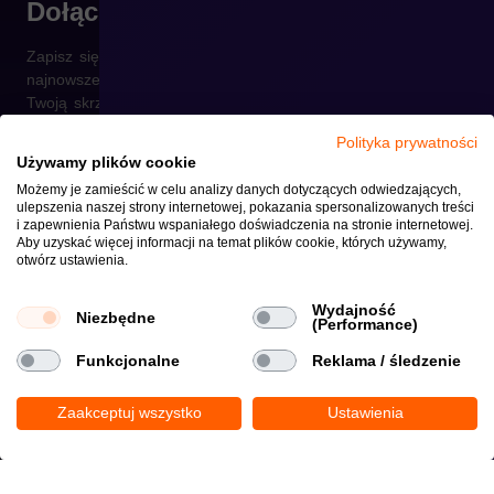
Dołącz do newslettera
Zapisz się do naszego newslettera i otrzymuj raz w tygodniu
najnowsze informacje ze świata e-commerce prosto na
Twoją skrzynkę.
Polityka prywatności
Używamy plików cookie
Możemy je zamieścić w celu analizy danych dotyczących odwiedzających,
ulepszenia naszej strony internetowej, pokazania spersonalizowanych treści
Wyrażam zgodę na otrzymywanie informacji handlowych środkami
i zapewnienia Państwu wspaniałego doświadczenia na stronie internetowej.
komunikacji elektronicznej wysyłanymi przez crehler.com zgodnie z
Aby uzyskać więcej informacji na temat plików cookie, których używamy,
Polityką prywatności
otwórz ustawienia.
Copyright © 2026
Polityka Prywatności i Plików Cookie
Wydajność
Niezbędne
(Performance)
Funkcjonalne
Reklama / śledzenie
Zaakceptuj wszystko
Ustawienia