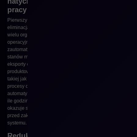
natychmiastowy zwrot w kosztach
pracy
Pierwszym obszarem, który wpływa na ROI, jest
eliminacja kosztów wynikających z pracy ręcznej. W
wielu organizacjach nawet 40 procent czasu zespołów
operacyjnych zajmują działania, które można w pełni
zautomatyzować: aktualizacja cenników, synchronizacja
stanów magazynowych, ręczne korekty zamówień,
eksporty do systemów ERP i korekty danych
produktowych. Wdrożenie nowoczesnej platformy –
takiej jak Shopware – w naturalny sposób skraca te
procesy dzięki natywnemu API, integracjom i regułom
automatyzacji opartym na danych. Kiedy firma przeliczy,
ile godzin pracy miesięcznie odciąża automatyzacja,
okazuje się, że ROI zaczyna być widoczne jeszcze
przed zakończeniem pierwszego roku działania
systemu.
Redukcja błędów operacyjnych: