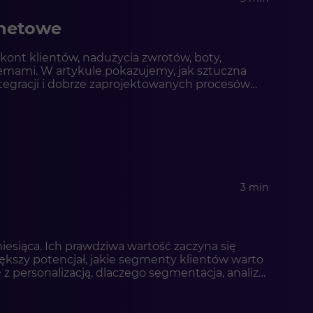
rnetowe
kont klientów, nadużycia zwrotów, boty,
temami. W artykule pokazujemy, jak sztuczna
tegracji i dobrze zaprojektowanych procesów
ią spójnej architektury bezpieczeństwa e-
3 min
siąca. Ich prawdziwa wartość zaczyna się
ększy potencjał, jakie segmenty klientów warto
ę z personalizacją, dlaczego segmentacja, analiza
jak Shopware może wspierać firmy w budowaniu