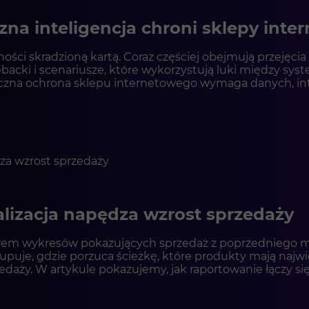
zna inteligencja chroni sklepy inte
ci skradzioną kartą. Coraz częściej obejmują przejęcia 
acki i scenariusze, które wykorzystują luki między sys
teczna ochrona sklepu internetowego wymaga danych, in
ymi, płatnościami, ERP, WMS i CRM, może stać się częśc
lizacja napędza wzrost sprzedaży
em wykresów pokazujących sprzedaż z poprzedniego mie
puje, gdzie porzuca ścieżkę, które produkty mają najwi
rzedaży. W artykule pokazujemy, jak raportowanie łączy si
ersja i AI powinny działać w jednym ekosystemie oraz 
e-commerce.