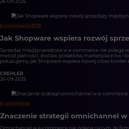
26-09-2025
E-commerce B2B
Jak Shopware wspiera rozwój sprz
Sprzedaż międzynarodowa w e-commerce nie polega wyłą
metod płatności, dostaw, podatków, marketplace’ów i lo
pokazujemy, jak Shopware wspiera rozwój cross-border 
dostawy, regułom sprzedażowym, SEO międzynarodowemu, 
elastycznością.
CREHLER
26-09-2025
E-commerce
Znaczenie strategii omnichannel 
Omnichannel w e-commerce nie polega na tym, że firma 