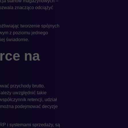
zacja stanów magazynowych –
pozwala znacząco odciążyć
ożliwiając tworzenie spójnych
owym z poziomu jednego
ziej świadomie.
rce na
ować przychody brutto.
Należy uwzględnić takie
spółczynnik retencji, udział
dy można podejmować decyzje
ERP i systemami sprzedaży, są