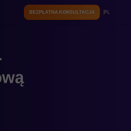
BEZPŁATNA KONSULTACJA
PL
-
ową