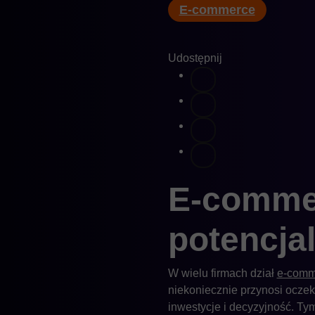
E-commerce
Udostępnij
E-commer
potencja
W wielu firmach dział
e-comm
niekoniecznie przynosi oczeki
inwestycje i decyzyjność. T