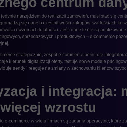
cznego centrum dan
jedynie narzędziem do realizacji zamówień, musi stać się centr
gromadzą się dane o częstotliwości zakupów, wartościach kosz
owości i wzorcach lojalności. Jeśli dane te nie są analizowan
ingowych, sprzedażowych i produktowych – e-commerce pozost
jnej.
mmerce strategicznie, zespół e-commerce pełni rolę integratora: 
je kierunek digitalizacji oferty, testuje nowe modele pricingo
iduje trendy i reaguje na zmiany w zachowaniu klientów szybcie
acja i integracja: 
 więcej wzrostu
tu e-commerce w wielu firmach są zadania operacyjne, które z