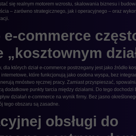
stać się realnym motorem wzrostu, skalowania biznesu i budowan
cia – zarówno strategicznego, jak i operacyjnego – oraz wykor
acji.
 e-commerce częst
e „kosztownym dzi
la których dział e-commerce postrzegany jest jako źródło kos
internetowe, które funkcjonują jako osobna wyspa, bez integ
erują mnóstwo ręcznej pracy. Zamiast przyspieszać, spowalnia
ą dodatkowe punkty tarcia między działami. Do tego dochodzi b
pływ działań e-commerce na wynik firmy. Bez jasno określoneg
ój tego obszaru są zasadne.
cyjnej obsługi do