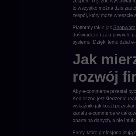
zespołu. Ręczne wystawianie
to wszystko można dziś zaut
zespół, który może wreszcie s
Platformy takie jak
Shopware
doświadczeń zakupowych, per
systemu. Dzięki temu dział e
Jak mier
rozwój f
Aby e-commerce przestał być 
Konieczne jest śledzenie rea
wskaźniki jak koszt pozyskani
kanału e-commerce w całkowi
oparte na danych, a nie intuicj
Firmy, które profesjonalizuj