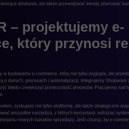
ć bieżące działania, ale także przewidywać trendy, planować ka
– projektujemy e-
, który przynosi re
 w budowaniu e-commerce, który nie tylko wygląda, ale przede
lą o danych, procesach i automatyzacji. Integrujemy Shopware
iczyć błędy i zwiększyć przejrzystość procesów. Pracujemy nad 
m.
łem, zyskujesz nie tylko platformę, ale także strategiczne ws
wać wszystkie narzędzia, z których korzystasz, wdrażać syst
rozwijaniu nowych kanałów sprzedaży. Jeśli chcesz, by e-comm