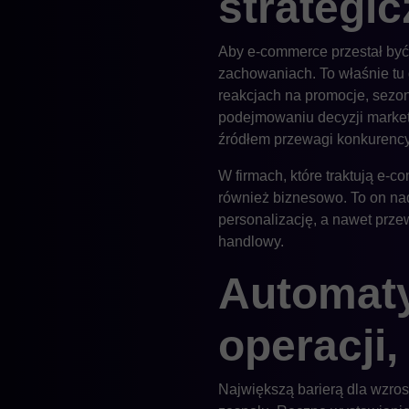
strategi
Aby e-commerce przestał być 
zachowaniach. To właśnie tu 
reakcjach na promocje, sezon
podejmowaniu decyzji market
źródłem przewagi konkurency
W firmach, które traktują e-co
również biznesowo. To on nada
personalizację, a nawet przew
handlowy.
Automatyz
operacji,
Największą barierą dla wzros