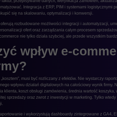
 faktur, przepisywanie danych, weryfikacja zamówień, aktuali
omatyzować. Integracja z ERP, PIM i systemami logistycznymi 
kupić się na skalowaniu, optymalizacji i konwersji.
oferują rozbudowane możliwości integracji i automatyzacji, um
sonalizacji ofert oraz zarządzania całym procesem sprzedaż
-commerce nie tylko działa szybciej, ale przede wszystkim bard
zyć wpływ e-comme
irmy?
„kosztem”, musi być rozliczany z efektów. Nie wystarczy raport
lnego wpływu działań digitalowych na całościowy wynik firmy. 
a klienta, koszt obsługi zamówienia, średnia wartość koszyka, w
tej sprzedaży oraz zwrot z inwestycji w marketing. Tylko wte
i.
ą raportowanie i wykorzystują dashboardy zintegrowane z GA4, 