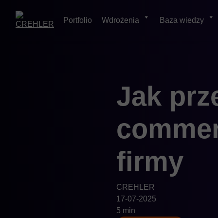
Portfolio
Wdrożenia
Baza wiedzy
Skip
Jak prze
to
content
commer
firmy
CREHLER
17-07-2025
5 min