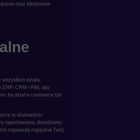
mpanie oraz efektywnie
alne
 wszystkim działa.
 z ERP, CRM i PIM, aby
tym, by dział e-commerce był
parcie w skalowaniu
emy raportowania, doradzamy
erce naprawdę napędzał Twój