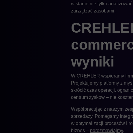
w stanie nie tylko analizowa
zarządzać zasobami.
CREHLER 
commerce
wyniki
W
CREHLER
wspieramy firmy
Projektujemy platformy z myś
skrócić czas operacji, ogran
centrum zysków – nie koszte
Współpracując z naszym zespo
sprzedaży. Pomagamy integro
w optymalizacji procesów i 
biznes –
porozmawiajmy
.