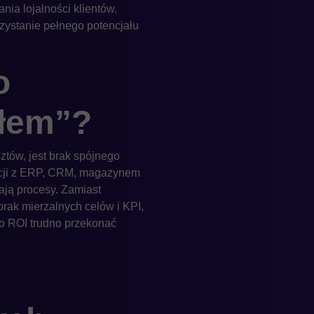
ia lojalności klientów.
zystanie pełnego potencjału
o
ałem”?
ztów, jest brak spójnego
racji z ERP, CRM, magazynem
ją procesy. Zamiast
rak mierzalnych celów i KPI,
o ROI trudno przekonać