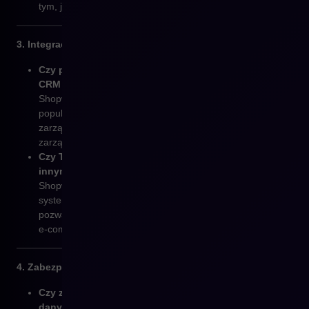
tym, jak Twój sklep działa i wygląda.
3. Integracja z innymi systemami
Czy potrzebujesz łatwej integracji z systemami ERP,
CRM lub zewnętrznymi narzędziami?
Shopware posiada wbudowane opcje integracji z
popularnymi systemami ERP, CRM oraz narzędziami do
zarządzania logistyką, co pozwala na sprawne
zarządzanie procesami biznesowymi.
Czy Twoja obecna platforma nie współpracuje z
innymi systemami, których używasz?
Shopware umożliwia łatwą integrację z różnymi
systemami, co poprawia efektywność operacyjną i
pozwala na centralne zarządzanie wszystkimi aspektami
e-commerce.
4. Zabezpieczenia i compliance
Czy zależy Ci na wysokim poziomie bezpieczeństwa
danych i zgodności z regulacjami?