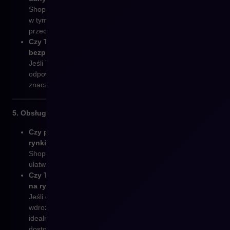
Shopware zapewnia zaawansowane opcje zabezpieczeń,
w tym zgodność z RODO, co jest kluczowe w przypadku
przechowywania danych osobowych klientów.
Czy Twoja obecna platforma nie spełnia wymogów
bezpieczeństwa?
Jeśli Twoje obecne oprogramowanie nie zapewnia
odpowiedniego poziomu ochrony danych, Shopware jest
znacznie bardziej zaawansowane pod tym względem.
5. Obsługa wielu języków i rynków międzynarodowych
Czy planujesz rozszerzenie działalności na inne
rynki?
Shopware wspiera wiele języków, walut i regionów, co
ułatwia zarządzanie międzynarodowymi sklepami.
Czy Twoja obecna platforma nie obsługuje sprzedaży
na rynkach zagranicznych?
Jeśli obecne oprogramowanie nie umożliwia łatwego
wdrożenia sprzedaży międzynarodowej, Shopware to
idealne rozwiązanie, które pozwala na łatwe
dostosowanie do różnych rynków.