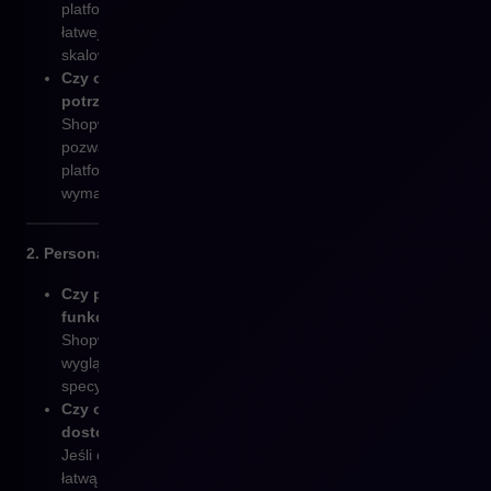
platformę do rosnących potrzeb. Dzięki elastyczności i
łatwej integracji z nowymi systemami, możesz z łatwością
skalować swoją działalność.
Czy obecne oprogramowanie nie nadąża za Twoimi
potrzebami rozwoju?
Shopware oferuje zaawansowaną architekturę, która
pozwala na dynamiczny rozwój. Jeśli Twoja obecna
platforma nie jest w stanie sprostać rosnącym
wymaganiom, czas na zmianę.
2. Personalizacja i dostosowanie do branży
Czy potrzebujesz pełnej kontroli nad wyglądem i
funkcjonalnością sklepu?
Shopware oferuje ogromne możliwości personalizacji – od
wyglądu, po funkcje, które możesz dostosować do
specyfiki swojej branży.
Czy obecna platforma ogranicza Cię pod względem
dostosowania?
Jeśli obecny system jest zbyt sztywny i nie pozwala na
łatwą modyfikację, Shopware daje Ci pełną kontrolę nad