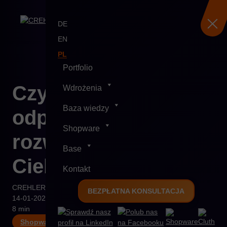
DE
EN
PL
Portfolio
Skip
Czy Shopware to
Wdrożenia
to
content
Baza wiedzy
odpowiednie
Shopware
rozwiązanie dla
Base
Ciebie?
Kontakt
CREHLER
BEZPŁATNA KONSULTACJA
14-01-2025
8 min
Shopware