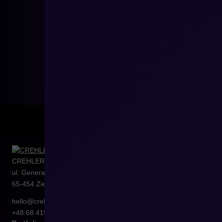
CREHLER Sp. z o.o.
ul. Generała Władysława Sikorskiego 4/120
65-454
Zielona Góra
hello@crehler.com
+48 68 419 94 50