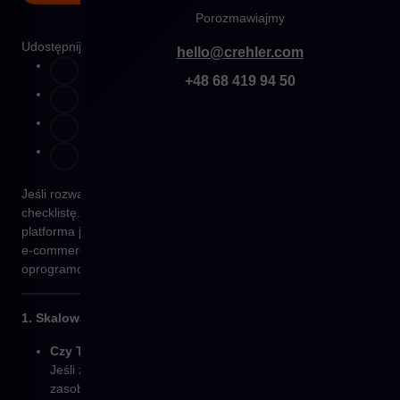
Porozmawiajmy
Udostępnij
hello@crehler.com
+48 68 419 94 50
Jeśli rozważasz przejście na
Shopware
, sprawdź poniższą
checklistę. To pytania, które pomogą Ci ocenić, czy ta
platforma jest najlepszym rozwiązaniem dla Twojego biznesu
e-commerce i co może zaoferować w porównaniu z obecnym
oprogramowaniem.
1. Skalowalność i przyszłość Twojego biznesu
Czy Twój sklep rośnie w szybkim tempie?
Jeśli zauważasz, że Twój sklep potrzebuje coraz więcej
zasobów i funkcji, Shopware pomoże Ci dostosować