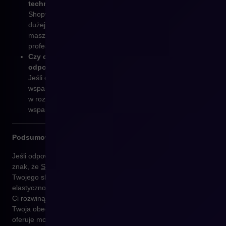
technicznym lub brakuje Ci zasobów do rozwoju?
Shopware oferuje pełne wsparcie techniczne i dostęp do
dużej społeczności, co oznacza, że w razie problemów
masz dostęp do wielu zasobów edukacyjnych i
profesjonalistów.
Czy czujesz, że Twoja obecna platforma nie dostarcza
odpowiedniego wsparcia?
Jeśli obecna platforma nie zapewnia odpowiedniego
wsparcia lub nie ma aktywnej społeczności, która pomoże
w rozwiązaniu problemów, Shopware to opcja z pełnym
wsparciem.
Podsumowanie
Jeśli odpowiedziałeś „tak” na większość z powyższych pytań, to
znak, że
Shopware
może być idealnym rozwiązaniem dla
Twojego sklepu e-commerce. Ta platforma zapewnia
elastyczność, skalowalność i wszechstronność, które pomogą
Ci rozwinąć biznes i wyjść na wyższy poziom. Jeśli czujesz, że
Twoja obecna platforma ogranicza Twój potencjał,
Shopware
oferuje możliwość dostosowania i pełną kontrolę nad Twoim