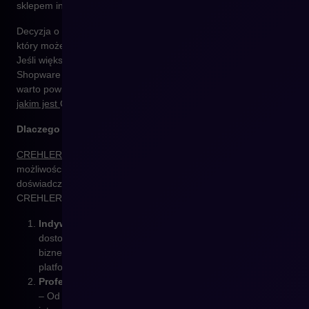
sklepem internetowym.
Decyzja o wdrożeniu nowej platformy e-commerce to krok,
który może znacząco wpłynąć na przyszłość Twojego biznesu.
Jeśli większość pytań z naszej checklisty wskazuje, że
Shopware jest odpowiednim rozwiązaniem dla Twojej firmy,
warto powierzyć jego wdrożenie
doświadczonemu Partnerowi,
jakim jest
CREHLER.
Dlaczego warto wybrać CREHLER?
CREHLER to zespół ekspertów
, którzy doskonale znają
możliwości i potencjał
Shopware
. Dzięki wieloletniemu
doświadczeniu w realizacji projektów dla różnorodnych branż,
CREHLER zapewnia:
Indywidualne podejście
– Każdy projekt jest
dostosowywany do specyficznych potrzeb Twojego
biznesu, co pozwala maksymalnie wykorzystać możliwości
platformy.
Profesjonalne wsparcie na każdym etapie wdrożenia
– Od analizy potrzeb, przez migrację danych, po