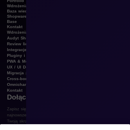
Portfolio
Wdrożenia
Baza wiedzy
Shopware
Base
Kontakt
Wdrożenia B2B i B2C
Audyt Shopware
Review licencji Shopware
Integracje Shopware
Pluginy i template
PWA & Mobile
UX / UI Design
Migracja z różnych platform
Cross-border
Omnichannel
Kontakt
Dołącz do newslettera
Zapisz się do naszego newslettera i otrzymuj raz w tygodniu
najnowsze informacje ze świata e-commerce prosto na
Twoją skrzynkę.