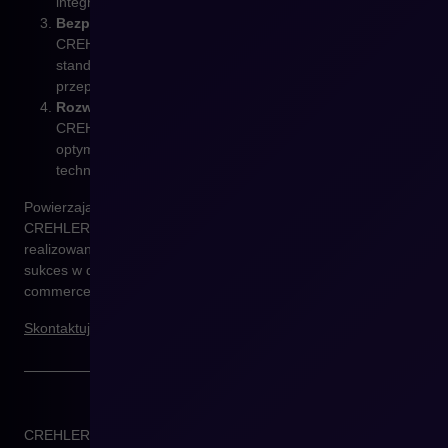
integrację z istniejącymi systemami.
Bezpieczeństwo i zgodność z regulacjami
– Eksperci
CREHLER zadbają o to, by Twój sklep spełniał najwyższe
standardy bezpieczeństwa i był zgodny z obowiązującymi
przepisami, w tym RODO.
Rozwój i optymalizacja
– Po wdrożeniu Eksperci
CREHLER wspiera rozwój Twojego sklepu, oferując
optymalizację działania, szkolenia oraz bieżące wsparcie
techniczne.
Powierzając wdrożenie
Shopware
w ręce Ekspertów
CREHLER, zyskujesz pewność, że Twój projekt będzie
realizowany przez ekspertów, którzy pomogą Ci osiągnąć
sukces w dynamicznie zmieniającym się środowisku e-
commerce.
Skontaktuj się z nami!
CREHLER