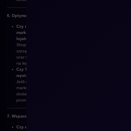
6. Optymalizacja marketingu i sprzedaży
Czy masz problemy z zarządzaniem kampaniami
marketingowymi, rabatami, czy programami
lojalnościowymi?
Shopware oferuje rozbudowane narzędzia do
zarządzania promocjami, programami lojalnościowymi
oraz integrację z systemami marketingowymi, co pozwala
na lepsze targetowanie i personalizację ofert.
Czy Twoja obecna platforma nie oferuje
wystarczającej ilości narzędzi marketingowych?
Jeśli masz trudności z efektywnym prowadzeniem działań
marketingowych na obecnej platformie, Shopware
dostarcza potężne funkcje wspierające sprzedaż i
promocję.
7. Wsparcie techniczne i rozwój
Czy obecnie masz trudności ze wsparciem