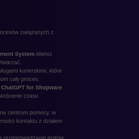
rocesów związanych z
ement System
klienci
etwarzać.
ugami kurierskimi, które
tom cały proces.
k
ChatGPT for Shopware
skrócenie czasu
wne centrum pomocy, w
zności kontaktu z działem
ją przeprowadzanie testów