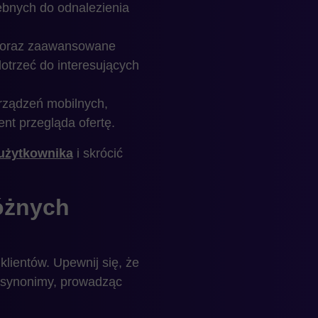
zebnych do odnalezienia
j oraz zaawansowane
otrzeć do interesujących
rządzeń mobilnych,
nt przegląda ofertę.
użytkownika
i skrócić
óżnych
lientów. Upewnij się, że
je synonimy, prowadząc