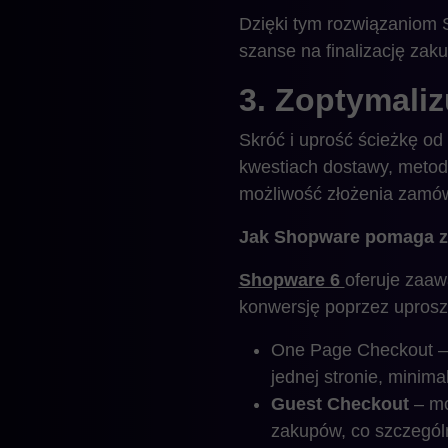
Dzięki tym rozwiązaniom S
szanse na finalizację zak
3. Zoptymaliz
Skróć i uprość ścieżkę od
kwestiach dostawy, metod p
możliwość złożenia zamów
Jak Shopware pomaga zo
Shopware 6
oferuje zaaw
konwersję poprzez uprosz
One Page Checkout – 
jednej stronie, minima
Guest Checkout
– mo
zakupów, co szczegól