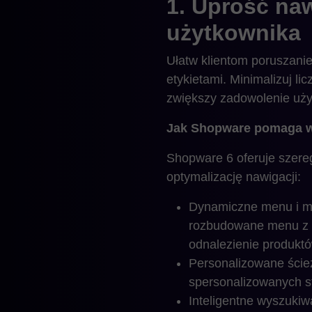
1. Uprość na
użytkownika
Ułatw klientom poruszanie 
etykietami. Minimalizuj li
zwiększy zadowolenie uż
Jak Shopware pomaga w 
Shopware 6 oferuje szereg 
optymalizację nawigacji:
Dynamiczne menu i m
rozbudowane menu z ka
odnalezienie produktó
Personalizowane ście
spersonalizowanych st
Inteligentne wyszukiw