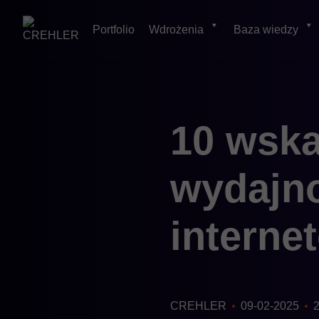
Portfolio
Wdrożenia
Baza wiedzy
Skip
10 wska
to
content
wydajn
interne
CREHLER
09-02-2025
2