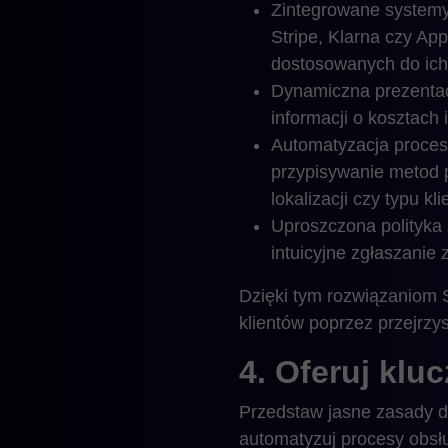
Zintegrowane systemy 
Stripe, Klarna czy Ap
dostosowanych do ich 
Dynamiczna prezentac
informacji o kosztach 
Automatyzacja proces
przypisywanie metod p
lokalizacji czy typu kli
Uproszczona polityka 
intuicyjne zgłaszanie 
Dzięki tym rozwiązaniom S
klientów poprzez przejrz
4. Oferuj kl
Przedstaw jasne zasady d
automatyzuj procesy obsłu