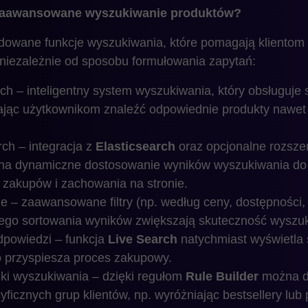
zaawansowane wyszukiwanie produktów?
dowane funkcje wyszukiwania, które pomagają klientom
, niezależnie od sposobu formułowania zapytań:
 – inteligentny system wyszukiwania, który obsługuje sy
ając użytkownikom znaleźć odpowiednie produkty nawet
rch – integracja z
Elasticsearch
oraz opcjonalne rozszer
ą na dynamiczne dostosowanie wyników wyszukiwania do p
ę zakupów i zachowania na stronie.
nie – zaawansowane filtry (np. według ceny, dostępności
go sortowania wyników zwiększają skuteczność wyszuk
dpowiedzi – funkcja
Live Search
natychmiast wyświetla 
o przyspiesza proces zakupowy.
ki wyszukiwania – dzięki regułom
Rule Builder
można d
icznych grup klientów, np. wyróżniając bestsellery lub 