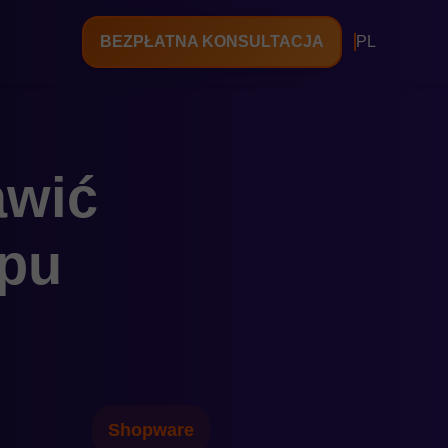
BEZPŁATNA KONSULTACJA
PL
awić
epu
Shopware