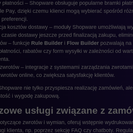
płatności – Shopware obsługuje popularne bramki płatni
ple Pay, dzięki czemu klienci mogą wybierać spośród róż
preferencji.
ja kosztów dostawy – moduły Shopware umożliwiają wyś
i czasie dostawy jeszcze przed finalizacją zakupu, elimi
ów – funkcje
Rule Builder
i
Flow Builder
pozwalają na
łatności, rabatów czy form wysyłki w zależności od war
enta.
zwrotów – integracje z systemami zarządzania zwrotami 
zwrotów online, co zwiększa satysfakcję klientów.
hopware nie tylko przyspiesza realizację zamówień, ale
ystość i wygodę zakupową.
uczowe usługi związane z zam
otyczące zwrotów i wymian, oferuj wstępnie wydrukowan
gi klienta, np. poprzez sekcję FAQ czy chatboty. Regula