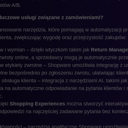
stów A/B.
luczowe usługi związane z zamówieniami?
nsowane narzędzia, które pomagają w automatyzacji p
ienta, zwiększając wygodę oraz przejrzystość zakupów:
w i wymian – dzięki wtyczkom takim jak
Return Manag
zwroty online, a sprzedawcy mogą je automatycznie prz
etykiety zwrotne – Shopware umożliwia integrację z usł
otne bezpośrednio po zgłoszeniu zwrotu, ułatwiając klien
a obsługa klienta – integracja z narzędziami AI, takimi ja
la na automatyczne odpowiadanie na pytania klientów i 
c.
ięki
Shopping Experiences
można stworzyć interakty
 odpowiedzi na najczęściej zadawane pytania bez koniec
fektywności – narzędzia analityczne Shopware umożliwia