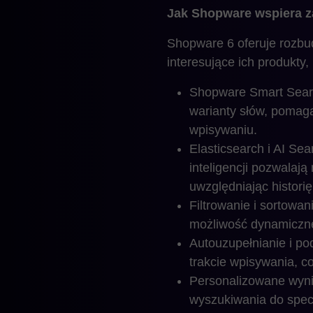
Jak Shopware wspiera 
Shopware 6 oferuje rozbu
interesujące ich produkty
Shopware Smart Search
warianty słów, pomag
wpisywaniu.
Elasticsearch i AI Sea
inteligencji pozwalaj
uwzględniając histori
Filtrowanie i sortowa
możliwość dynamiczne
Autouzupełnianie i po
trakcie wpisywania, c
Personalizowane wyni
wyszukiwania do specyf