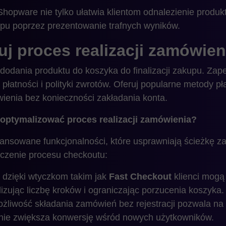
hopware nie tylko ułatwia klientom odnalezienie produk
upu poprzez prezentowanie trafnych wyników.
uj proces realizacji zamówien
 dodania produktu do koszyka do finalizacji zakupu. Zape
łatności i polityki zwrotów. Oferuj popularne metody pła
ienia bez konieczności zakładania konta.
ptymalizować proces realizacji zamówienia?
ansowane funkcjonalności, które usprawniają ścieżkę z
czenie procesu checkoutu:
dzięki wtyczkom takim jak
Fast Checkout
klienci mogą
lizując liczbę kroków i ograniczając porzucenia koszyka.
żliwość składania zamówień bez rejestracji pozwala na s
nie zwiększa konwersję wśród nowych użytkowników.