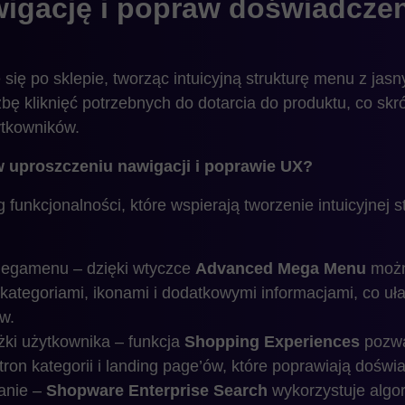
wigację i popraw doświadcze
się po sklepie, tworząc intuicyjną strukturę menu z jasn
czbę kliknięć potrzebnych do dotarcia do produktu, co skr
ytkowników.
uproszczeniu nawigacji i poprawie UX?
funkcjonalności, które wspierają tworzenie intuicyjnej st
egamenu – dzięki wtyczce
Advanced Mega Menu
można
tegoriami, ikonami i dodatkowymi informacjami, co uła
w.
żki użytkownika – funkcja
Shopping Experiences
pozwa
ron kategorii i landing page’ów, które poprawiają dośw
anie –
Shopware Enterprise Search
wykorzystuje algo