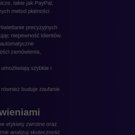
cze, takie jak PayPal,
nych metod płatności
wietlanie precyzyjnych
nując niepewność klientów.
 automatyczne
tości zamówienia,
umożliwiają szybkie i
 również buduje zaufanie
ówieniami
e etykiety zwrotne oraz
rnie analizuj skuteczność