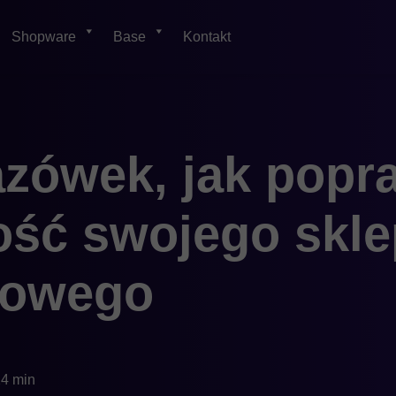
Shopware
Base
Kontakt
zówek, jak popr
ość swojego skl
towego
4 min