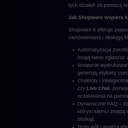
tych działań za pomocą te
Jak Shopware wspiera k
Shopware 6 oferuje zaawa
zamówieniami i obsługą kl
Automatyzacja zwrotó
mogą łatwo zgłaszać 
Wstępnie wydrukowane 
generują etykiety zwr
Chatboty i inteligentn
czy
Live Chat
, pozwa
oczekiwania na pomo
Dynamiczne FAQ – dz
którym klienci znajdą
obsługi.
Testy A/B i analiza e