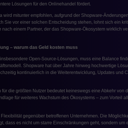
entere Lösungen für den Onlinehandel fördert.
a wird mitunter empfohlen, aufgrund der Shopware-Änderunge
Sie vor einer solchen Entscheidung stehen, lohnt sich ein kriti
 nach einem Partner, der das Shopware-Ökosystem wirklich ver
lung – warum das Geld kosten muss
insbesondere Open-Source-Lösungen, muss eine Balance find
äftsmodell. Shopware hat über Jahre hinweg hochwertige Lösu
eichzeitig kontinuierlich in die Weiterentwicklung, Updates un
 für die größten Nutzer bedeutet keineswegs eine Abkehr von 
rundlage für weiteres Wachstum des Ökosystems – zum Vorteil al
Flexibilität gegenüber betroffenen Unternehmen. Die Möglichk
gt, dass es nicht um starre Einschränkungen geht, sondern um e