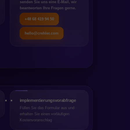
senden Sie uns eine E-Mail, wir
beantworten Ihre Fragen gerne.
nheit der Plattform, andere
n diesem Artikel werfen wir
+48 68 419 94 50
s ist, wie manche behaupten.
hello@crehler.com
ösungen im Shopware Store. Im
 auf Codequalität, Tests und
r ist.
leichen. Während Apple auf
bilität und Sicherheit.
ert.
implementierungsvorabfrage
Füllen Sie das Formular aus und
 mehr als 1 Million Euro
erhalten Sie einen vorläufigen
weiterhin kostenlos nutzen
Kostenvoranschlag