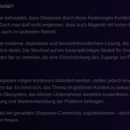
ivität?
che behaupten, dass Shopware durch diese Änderungen Kunden
. Doch man darf nicht vergessen, dass auch Magento mit hohen 
s auch im laufenden Betrieb.
ne moderne, skalierbare und benutzerfreundlichere Lösung, die 
ch bleibt. Der Wechsel auf ein kostenpflichtiges Modell für Gr
en fair zu verteilen, als eine Einschränkung des Zugangs zur P
pware mögen kontrovers diskutiert werden, stellen jedoch einen
orm dar. Es lohnt sich, das Thema im größeren Kontext zu betra
en Ökosystem, das kleinen Unternehmen weiterhin kostenfreien
ung und Weiterentwicklung der Plattform beitragen.
nsatz der gesamten Shopware-Community zugutekommen – durch 
re hinaus.