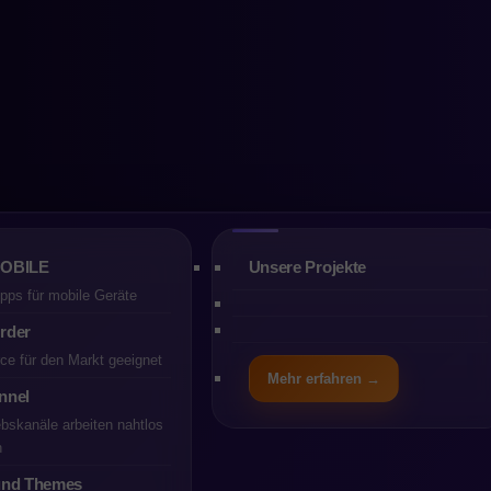
e ändert das
odell – wird sic
MOBILE
Unsere Projekte
ps für mobile Geräte
rder
 Unternehmen
e für den Markt geeignet
Mehr erfahren →
nnel
ken?
iebskanäle arbeiten nahtlos
n
und Themes