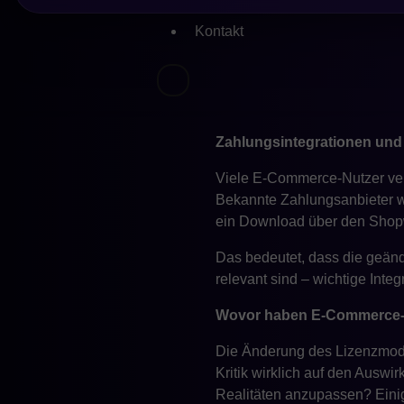
Darüber hinaus verfügen Shop
Kontakt
erfahrenen Agenturen bereitge
da die meisten benötigten Lö
noch die Community Edition nu
Infrastruktur.
Zahlungsintegrationen und 
Viele E-Commerce-Nutzer ver
Bekannte Zahlungsanbieter wi
ein Download über den Shopwa
Das bedeutet, dass die geän
relevant sind – wichtige Int
Wovor haben E-Commerce-
Die Änderung des Lizenzmode
Kritik wirklich auf den Auswi
Realitäten anzupassen? Einig