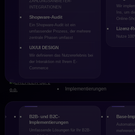
ZAHLUNGSANBIETER-
CREHLER
Wir implem
INTEGRATIONEN
24-03-2025
Ins, um di
6 min
Shopware-Audit
Online‑Sho
Shopware
Ein Shopware-Audit ist ein
Lizenz-R
umfassender Prozess, der mehrere
Nutze 100
zentrale Phasen umfasst
Teilen Sie
UX/UI DESIGN
Wir definieren das Nutzererlebnis bei
der Interaktion mit Ihrem E-
Commerce
Implementierungen
Shopware und die Lizenzände
In den letzten Tagen hat die
B2B- und B2C-
Base-Imp
Shopware Store für Benutzer 
Implementierungen
Automatisi
müssen Shops, die mehr als 1
Umfassende Lösungen für Ihr B2B-
mehreren 
einen der kostenpflichtigen 