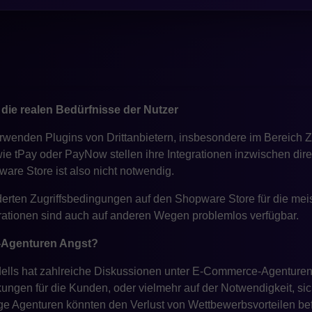
s mit diesem Umsatzniveau meist über individuell entwickelte 
stellt werden. In solchen Fällen ist der Zugriff auf den Shopwa
sungen bereits an die jeweiligen Anforderungen angepasst sin
tzt, hat er die Standardbedürfnisse längst überschritten und arb
die realen Bedürfnisse der Nutzer
wenden Plugins von Drittanbietern, insbesondere im Bereich 
e tPay oder PayNow stellen ihre Integrationen inzwischen direk
re Store ist also nicht notwendig.
derten Zugriffsbedingungen auf den Shopware Store für die m
egrationen sind auch auf anderen Wegen problemlos verfügbar.
Agenturen Angst?
lls hat zahlreiche Diskussionen unter E-Commerce-Agenturen 
rkungen für die Kunden, oder vielmehr auf der Notwendigkeit, si
e Agenturen könnten den Verlust von Wettbewerbsvorteilen bef