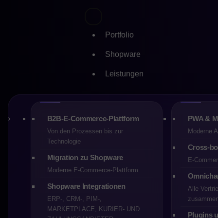
Portfolio
Shopware
Leistungen
Skip
Shopwar
to
content
Lizenzm
B2B-E-Commerce-Plattform
PWA & 
Von den Prozessen bis zur
Moderne Ap
Technologie
Cross-bo
auf Ihr
Migration zu Shopware
E-Commerc
Moderne E-Commerce-Plattform
Omnicha
auswir
Shopware Integrationen
Alle Vertr
ERP-, CRM-, PIM-,
zusamme
MARKETPLACE, KURIER- UND
Plugins 