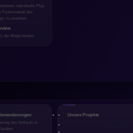
entieren individuelle Plug-
e Funktionalität des
ps zu erweitern
eview
% der Möglichkeiten
rungen – ein natürlicher Schritt in der Weiterentwicklung 
 Entscheidung von
Shopware
, die Nutzungsbedingungen für da
lementierungen
Unsere Projekte
der Community Edition zu ändern, für einiges Aufsehen gesorg
erung des Verkaufs in
 Million Euro Monatsumsatz generieren und weiterhin die koste
Kanälen
Pläne (Rise, Evolve oder Beyond) umsteigen.