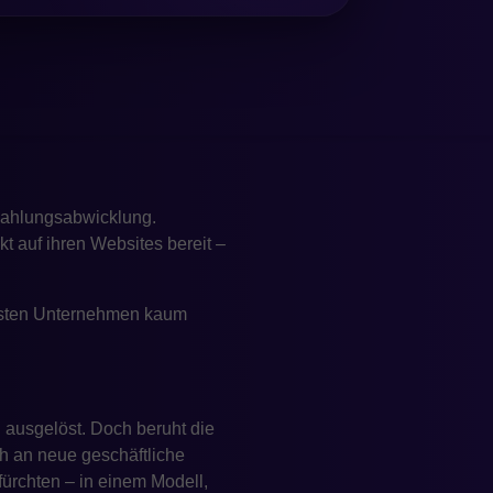
Funktionen, die von
re Store nicht entscheidend,
d. Wenn ein Shop also immer
eitet auf einer erweiterten
Zahlungsabwicklung.
t auf ihren Websites bereit –
eisten Unternehmen kaum
ausgelöst. Doch beruht die
ch an neue geschäftliche
ürchten – in einem Modell,