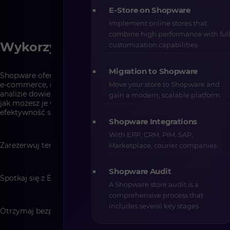
E-Store on Shopware
Implement online stores that
combine high performance with ful
Wykorzystaj 100% możliwości
customization capabilities
Migration to Shopware
Shopware oferuje funkcjonalności, które mogą usprawnić Twój
Move your store to Shopware and
e-commerce, czy znasz je wszystkie? Dzięki naszej bezpłatnej
analizie dowiesz się, jakie narzędzia masz już w swoim pakiecie i
gain a modern, scalable platform
jak możesz je wdrożyć, aby zwiększyć sprzedaż i poprawić
efektywność sklepu.
Shopware Integrations
With ERP, CRM, PIM, SAP,
Zarezerwuj termin Konsultacji przez formularz kontaktowy
Marketplace, courier companies
Shopware Audit
Spotkaj się z Ekspertem CREHLER
A Shopware store audit is a
comprehensive process that
includes several key stages
Otrzymaj bezpłatne rekomendacje