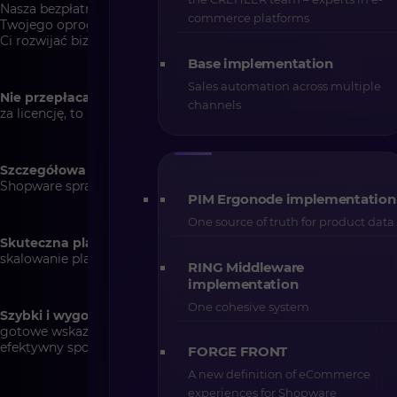
Nasza bezpłatna analiza pozwoli Ci odkryć pełen potencjał
commerce platforms
Twojego oprogramowania i wdrożyć narzędzia, które pomogą
Ci rozwijać biznes. Sprawdź, dlaczego warto z niej skorzystać ↓
Base implementation
Sales automation across multiple
Nie przepłacaj za niewykorzystane funkcje
– skoro już płacisz
channels
za licencję, to korzystaj z jej pełnego potencjału!
Szczegółowa analiza
– podpowiemy jakie funkcjonalności
Shopware sprawdzają się w Twojej branży.
PIM Ergonode implementation
One source of truth for product data
Skuteczna plarforma = lepsza sprzedaż
– optymalizacja i
skalowanie platformy pozwoli Ci działać szybciej i skuteczniej
RING Middleware
implementation
One cohesive system
Szybki i wygodny proces
– rezerwacja online, krótka rozmowa i
gotowe wskazówki do wdrożenia – wszystko w prosty i
efektywny sposób
FORGE FRONT
A new definition of eCommerce
experiences for Shopware