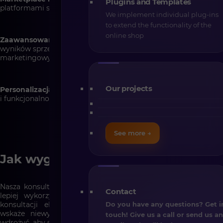
Plugins and Templates
platformami sprzedażowymi, takimi jak Amazon czy eBay
We implement individual plug-ins
to extend the functionality of the
online shop
Zaawansowana analityka i raportowanie
– dokładne śledzenie
wyników sprzedaży, zachowań klientów i skuteczności działań
marketingowych
Our projects
Personalizacja i headless commerce
– dostosowanie wyglądu
i funkcjonalności sklepu do specyficznych potrzeb biznesu
See more →
Jak wygląda konsultacja
Nasza konsultacja to skuteczne rozwiązanie, które pozwoli Ci
Contact
lepiej wykorzystać posiadaną licencję Shopware. W trakcie
konsultacji ekspert CREHLER przeanalizuje Twoją licencję,
Do you have any questions? Get i
wskaże niewykorzystane funkcjonalności i podpowie, jak je
touch! Give us a call or send us a
wdrożyć, aby skalować biznes.