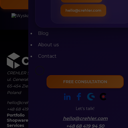
ZAREZERWUJ TERMIN
hello@crehler.com
Blog
About us
Contact
CREHLER Sp. z o.o.
ul. Generała Władysława Sikorskiego 4/120
FREE CONSULTATION
65-454
Zielona Góra
Poland
hello@crehler.com
Let's talk!
+48 68 419 94 50
Portfolio
hello@crehler.com
Shopware
Services
+48 68 419 94 50