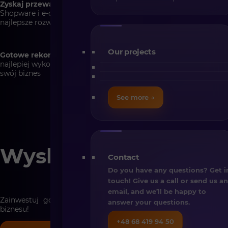
Zyskaj przewagę
– nasi Eksperci mają praktyczną wiedzę o
Shopware i e-commerce, dzięki czemu mogą podpowiedzieć
najlepsze rozwiązania
Our projects
Gotowe rekomendacje do wdrożenia
– dowiedz się, jak
najlepiej wykorzystać posiadaną licencję Shopware by rozwijać
swój biznes
See more →
Wyskaluj swój sklep
Contact
Do you have any questions? Get i
touch! Give us a call or send us a
email, and we’ll be happy to
Zainwestuj godzinę swojego czasu w plan rozwoju swojego
answer your questions.
biznesu!
+48 68 419 94 50