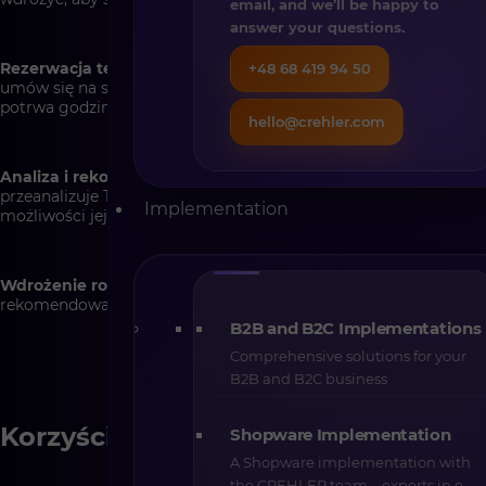
email, and we’ll be happy to
answer your questions.
Rezerwacja terminu
– wybierz dogodny dla siebie termin i
+48 68 419 94 50
umów się na spotkanie online. Spotkanie z Ekspertem CREHLER
potrwa godzinę.
hello@crehler.com
Analiza i rekomendacje
– podczas spotkania nasz Ekspert
przeanalizuje Twoją licencję Shopware i przedstawi konkretne
Implementation
możliwości jej lepszego wykorzystania.
Wdrożenie rozwiązań
– po spotkaniu otrzymasz na e-mail listę
rekomendowanych działań oraz wskazówki, jak je zastosować.
B2B and B2C Implementations
Comprehensive solutions for your
B2B and B2C business
Korzyści dla Ciebie
Shopware Implementation
A Shopware implementation with
the CREHLER team – experts in e-