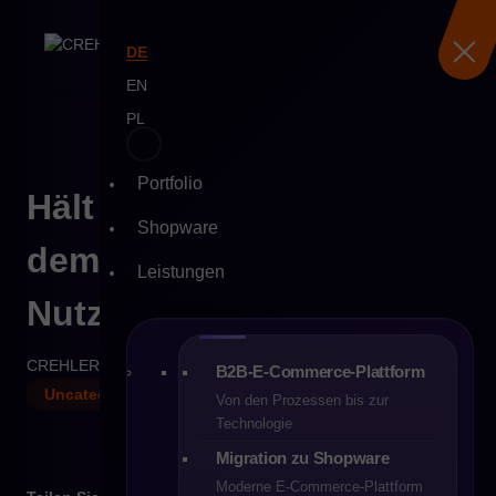
DE
EN
PL
Portfolio
Skip
Hält Ihre Plattform mit
to
Shopware
content
dem Wandel im
Leistungen
Nutzerverhalten Schritt?
CREHLER
12-05-2025
7 min
B2B-E-Commerce-Plattform
Uncategorized
Von den Prozessen bis zur
Technologie
Migration zu Shopware
Moderne E-Commerce-Plattform