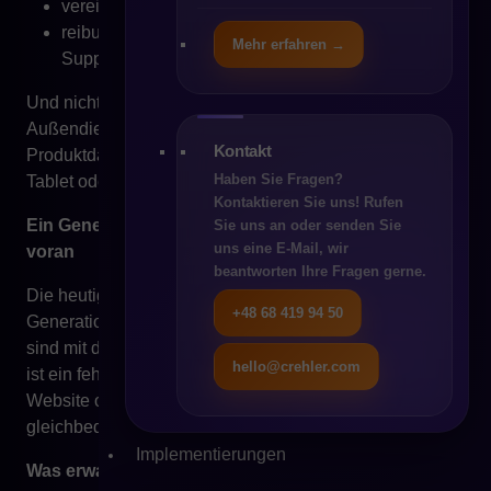
vereinfachte Bestellprozesse,
reibungsloses Login und nutzerfreundlicher
Mehr erfahren →
Support.
Und nicht nur die Endkunden sind betroffen – auch der
Außendienst braucht zunehmend mobilen Zugriff auf
Kontakt
Produktdaten, Lagerbestände oder Angebote direkt vom
Haben Sie Fragen?
Tablet oder Smartphone.
Kontaktieren Sie uns! Rufen
Ein Generationenwechsel treibt neue Erwartungen
Sie uns an oder senden Sie
uns eine E-Mail, wir
voran
beantworten Ihre Fragen gerne.
Die heutigen B2B-Einkäufer gehören immer häufiger der
+48 68 419 94 50
Generation Y an – den sogenannten Millennials. Sie
sind mit digitalen Technologien aufgewachsen. Für sie
hello@crehler.com
ist ein fehlendes mobiles Angebot, eine langsame
Website oder ein umständlicher Bestellvorgang
gleichbedeutend mit mangelnder Professionalität.
Implementierungen
Was erwarten B2B-Kunden auf mobilen Geräten?