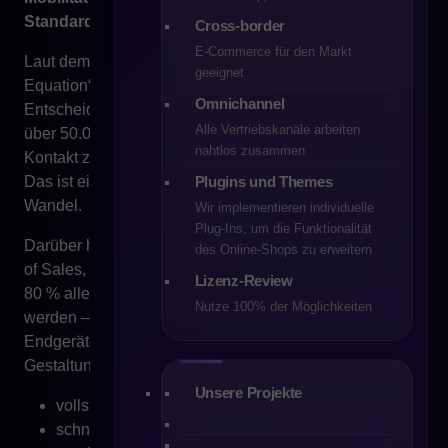
Standard
Cross-border
E-Commerce für den Markt
Laut dem McKinsey-Bericht „The New B2B Growth
geeignet
Equation“ aus dem Jahr 2023 sind über 70 % der B2B-
Omnichannel
Entscheidungsträger bereit, Bestellungen im Wert von
Alle Vertriebskanäle arbeiten
über 50.000 US-Dollar vollständig online und ohne
nahtlos zusammen
Kontakt zu einem Vertriebsmitarbeiter abzuschließen.
Plugins und Themes
Das ist ein grundlegender mentaler und operativer
Wandel.
Wir implementieren individuelle
Plug-Ins, um die Funktionalität
Darüber hinaus prognostiziert Gartner im Bericht „Future
des Online‑Shops zu erweitern
of Sales, 2021-2025“, dass bis zum Jahr 2025 mehr als
Lizenz-Review
80 % aller B2B-Verkaufsinteraktionen digital stattfinden
Nutze 100% der Möglichkeiten
werden – ein bedeutender Teil davon auf mobilen
Endgeräten. Das erfordert ein Umdenken in der
Gestaltung von Plattformen:
Unsere Projekte
vollständig responsive Benutzeroberflächen,
schnelle Ladezeiten,