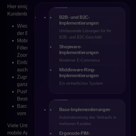
Hier einige Anforderungen, die immer häufiger in
Kundenbriefings genannt werden:
B2B- und B2C-
Implementierungen
Wiederbestellungen mit nur einem Klick – direkt aus
Umfassende Lösungen für Ihr
der Bestellhistorie oder über eine Einkaufsliste.
B2B- und B2C-Geschäft
Mobiler Produktkatalog mit intelligenter
Shopware-
Filterfunktion – optimiert für mobile Nutzung ohne
Implementierungen
Zoomen oder horizontales Scrollen.
Moderner E-Commerce
Einfache Kontakt- und Anfrageformulare (RFQ) –
Middleware-Ring-
auch unterwegs schnell auszufüllen.
Implementierungen
Zugriff auf Rechnungen und Bestellhistorie – für
Ein einheitliches System
ganze Einkaufsteams, jederzeit verfügbar.
Push- oder SMS-Benachrichtigungen zum
Bestellstatus – ohne Login ins System.
Barcode-Scanning und Sofortbestellung – direkt
Base-Implementierungen
vom Lager oder der Produktion aus.
Automatisierung des Verkaufs in
mehreren Kanälen
Viele Unternehmen setzen mittlerweile auf eigene
mobile Apps, die nicht nur den Bestellprozess
Ergonode-PIM-