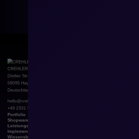
CREHLER
Dödter Straße 10b
58095
Hagen
Deutschland
hello@crehler.de
+49 2331 9108804
Portfolio
Shopware
Leistungen
Implementierungen
Wissensbasis