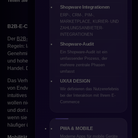
Teilen Sie
Shopware Integrationen
ERP-, CRM-, PIM-,
MARKETPLACE, KURIER- UND
B2B-E-Commerce wird mobil
ZAHLUNGSANBIETER-
INTEGRATIONEN
Der
B2B-E-Commerce
folgte lange Zeit seinen eigenen
Shopware-Audit
Regeln: lange Entscheidungsprozesse,
Ein Shopware-Audit ist ein
Genehmigungsschleifen, komplexe Produktkataloge
umfassender Prozess, der
und hohe Bestellwerte unterschieden ihn klar vom B2C-
mehrere zentrale Phasen
Handel. Doch das hat sich geändert.
umfasst
Das Verhalten von B2B-Käufern ähnelt zunehmend dem
UX/UI DESIGN
von Endverbrauchern. Sie erwarten ein schnelles,
Wir definieren das Nutzererlebnis
intuitives und mobiloptimiertes Einkaufserlebnis. Sie
bei der Interaktion mit Ihrem E-
Commerce
wollen nicht mehr „bedient“ werden – sie wollen dann
und dort auf Produkte und Informationen zugreifen,
wenn sie sie brauchen. Und das geschieht immer
häufiger über das Smartphone.
PWA & MOBILE
Moderne Apps für mobile Geräte
Mobilität ist kein Trend mehr – sie ist der neue