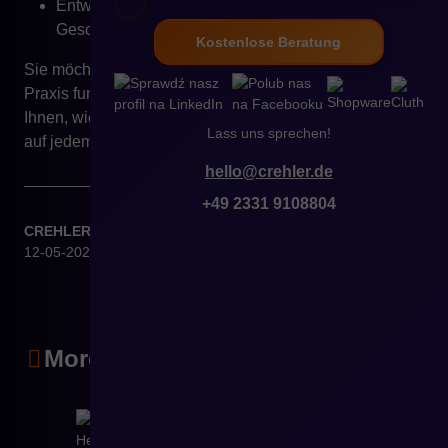
Entwicklung individueller Funktionen für B2B-
Geschäftsmodelle.
Kostenlose Beratung
Sie möchten erfahren, wie modernes Mobile-B2B in der
Praxis funktioniert?
Kontaktieren Sie uns
– wir zeigen
Ihnen, wie Sie ein E-Commerce-Erlebnis schaffen, das
Lass uns sprechen!
auf jedem Gerät überzeugt.
hello@crehler.de
+49 2331 9108804
CREHLER
12-05-2025
More articles