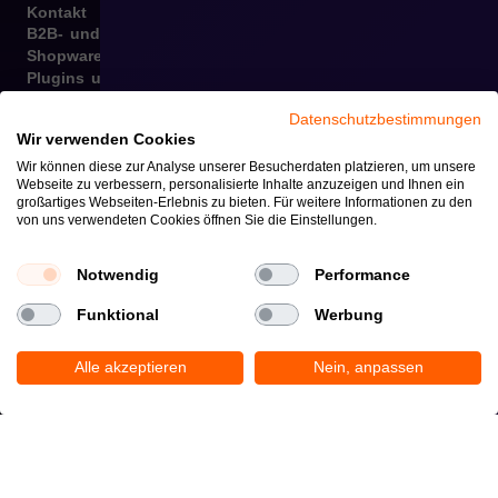
Kontakt
B2B- und B2C-Implementierungen
Shopware-Integrationen
Plugins und Templates
PWA & Mobile
Datenschutzbestimmungen
Migration von verschiedenen E-Commerce-Plattformen
Wir verwenden Cookies
zu Shopware
Internationalisierung
Wir können diese zur Analyse unserer Besucherdaten platzieren, um unsere
Webseite zu verbessern, personalisierte Inhalte anzuzeigen und Ihnen ein
Grafikdesign, Marketingmaterialien, Dateneingabe
großartiges Webseiten-Erlebnis zu bieten. Für weitere Informationen zu den
Omnichannel
von uns verwendeten Cookies öffnen Sie die Einstellungen.
Copyright © 2026
Datenschutzrichtlinie und cookies
Notwendig
Performance
Funktional
Werbung
Alle akzeptieren
Nein, anpassen