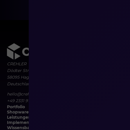
CREHLER
Dödter Straße 10b
58095
Hagen
Deutschland
hello@crehler.de
+49 2331 9108804
Portfolio
Shopware
Leistungen
Implementierungen
Wissensbasis