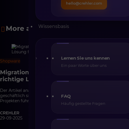
hello@crehler.com
Wissensbasis
More articles
Lernen Sie uns kennen
Shopware
5 min
Ein paar Worte über uns
Migration zu Shopware – ist das die
richtige Lösung für Ihr Unternehmen?
Der Artikel analysiert, wann eine Migration zu Shopware
geschäftlich sinnvoll ist, welche Fehler zu gescheiterten
FAQ
Projekten führen und in welchen Szenarien die Plattform die
Häufig gestellte Fragen
Skalierung des Vertriebs unterstützt.
CREHLER
29-09-2025