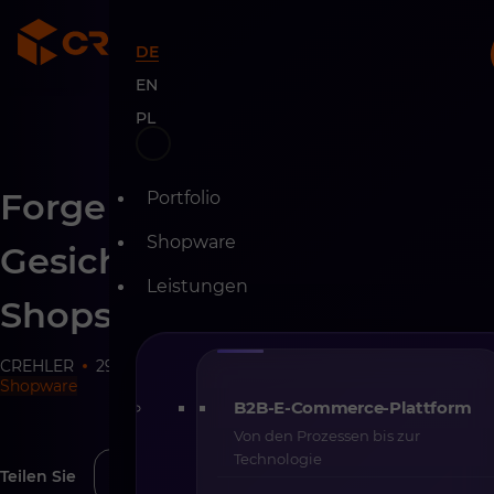
DE
EN
PL
Skip
Forge Front – das moderne
Portfolio
to
content
Shopware
Gesicht Ihres Shopware-
Leistungen
Shops
CREHLER
29-09-2025
5 min
Shopware
B2B-E-Commerce-Plattform
Von den Prozessen bis zur
Technologie
Teilen Sie