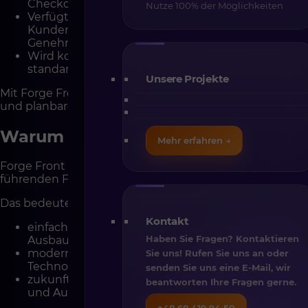
Checkout, Login, CMS, B2B-Strukturen.
Nutze 100% der Möglichkeiten
Verfügt über eigene B2B-Module wie
Kundenrollen, Einkaufslisten und
Genehmigungsprozesse.
Wird kontinuierlich weiterentwickelt und intern
standardisiert – ohne den Start von Grund auf.
Unsere Projekte
Mit Forge Front bietet
CREHLER
schnellere, stabilere
und planbare Shopware-Implementierungen.
Warum Vue.js die richtige Wahl ist
Mehr erfahren →
Forge Front setzt auf Vue.js – eines der weltweit
führenden Frontend-Frameworks.
Das bedeutet:
Kontakt
einfacher Zugang zu Entwicklern für den weiteren
Haben Sie Fragen? Kontaktieren
Ausbau des Shops,
moderne, stabile und gut dokumentierte
Sie uns! Rufen Sie uns an oder
Technologie,
senden Sie uns eine E-Mail, wir
zukunftssichere Basis für Skalierung, Integrationen
beantworten Ihre Fragen gerne.
und Automatisierung.