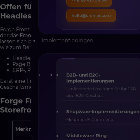
+48 68 419 94 50
Offen für Integrationen – echte
Headless-Architektur
hello@crehler.com
Forge Front basiert auf einer Headless-Architektur, bei
der das Frontend vom Backend getrennt ist. Dadurch
Implementierungen
lassen sich problemlos weitere Systeme integrieren,
wie zum Beispiel:
Headless CMS (Storyblok, Contentful, Sanity),
Page Builder wie Builder.io,
ERP-, PIM- oder CRM-Systeme über API.
B2B- und B2C-
Implementierungen
Es ist eine flexible Lösung, die sich an jedes
Geschäftsmodell anpassen lässt.
Umfassende Lösungen für Ihr B2B-
und B2C-Geschäft
Forge Front vs. klassischer
Storefront – zentrale Unterschiede
Shopware-Implementierungen
Moderner E-Commerce
Klassischer
Merkmal
Forge Front
Storefront
Middleware-Ring-