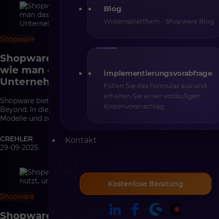
Blog
Wissensplattform - Shopware Blog
Shopware
5 min
Shopware Rise, Evolve, Beyond Lizenzen –
wie man das passende Modell für die
implementierungsvorabfrage
Unternehmensgröße wählt
Füllen Sie das Formular aus und
erhalten Sie einen vorläufigen
Shopware bietet drei zentrale Lizenzmodelle: Rise, Evolve und
Kostenvoranschlag
Beyond. In diesem Artikel erklären wir die Unterschiede der
Modelle und zeigen, wie Unternehmen die passende Lizenz für
ihre E-Commerce-Strategie auswählen.
CREHLER
Kontakt
29-09-2025
Kostenlose Beratung
Shopware
5 min
Shopware für B2B – wie man B2B