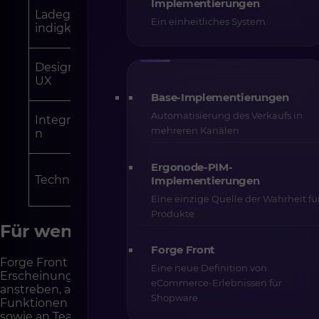
Implementierungen
Serverseitige
Ladegeschw
SPA + JSON
s HTML bei
Ein einheitliches System
indigkeit
jedem Aufruf
Modern,
Klassisch,
Design und
mobil,
template-
UX
skalierbar
basiert
Base-Implementierungen
Manuelle
Automatisierung des Verkaufs in
Integratione
Headless,
Integration
mehreren Kanälen
n
API-ready
mit Twig
Twig +
Ergonode-PIM-
Vue.js + Nuxt
Technologie
Bootstrap
Implementierungen
(SPA)
(SSR)
Eine einzige Quelle der Wahrheit fü
Produkte
Für wen ist Forge Front geeignet?
Forge Front
Forge Front richtet sich an Marken, die ein modernes
Eine neue Definition von
Erscheinungsbild und höhere Conversion-Raten
eCommerce-Erlebnissen für
anstreben, an Unternehmen, die erweiterte B2B-
Shopware
Funktionen entwickeln und Flexibilität benötigen,
sowie an Teams, die mit einem effizienten Frontend