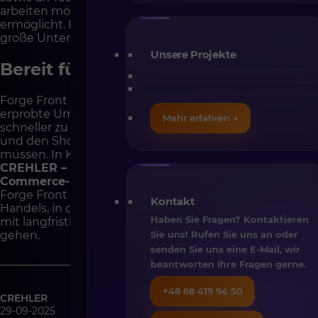
arbeiten möchten, das schnelle Marktanpassungen
ermöglicht. Es eignet sich für mittelständische und
große Unternehmen im B2B- und B2C-Segment.
Unsere Projekte
Bereit für die Zukunft
Forge Front ist mehr als nur Technologie. Es ist eine
erprobte Umgebung, die es Teams ermöglicht,
Mehr erfahren →
schneller zu arbeiten, Ideen effizienter umzusetzen
und den Shop zu skalieren, ohne alles neu schreiben zu
müssen. In Kombination mit der Expertise von
CREHLER – einem führenden Anbieter von B2B-E-
Commerce-Implementierungen auf Shopware –
wird
Forge Front zur Grundlage des modernen Online-
Kontakt
Handels, in dem Leistung, Flexibilität und Skalierbarkeit
Haben Sie Fragen? Kontaktieren
mit langfristigem Geschäftswachstum Hand in Hand
gehen.
Sie uns! Rufen Sie uns an oder
senden Sie uns eine E-Mail, wir
beantworten Ihre Fragen gerne.
+48 68 419 94 50
CREHLER
29-09-2025