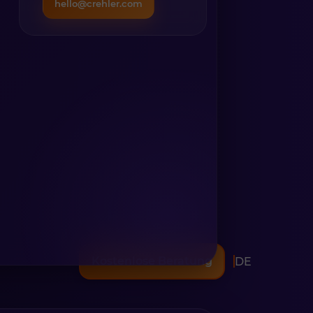
hello@crehler.com
Kostenlose Beratung
DE