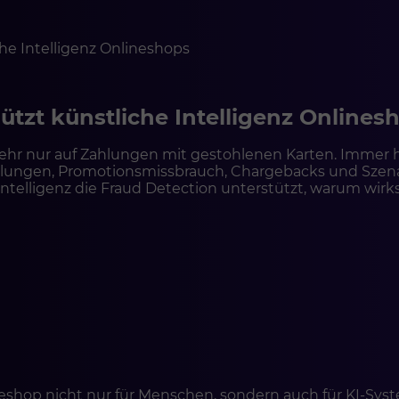
tzt künstliche Intelligenz Onlines
ehr nur auf Zahlungen mit gestohlenen Karten. Immer 
lungen, Promotionsmissbrauch, Chargebacks und Szena
e Intelligenz die Fraud Detection unterstützt, warum wi
nd wie Shopware, verbunden mit Antifraud-Tools, Zahlu
lineshop nicht nur für Menschen, sondern auch für KI-S