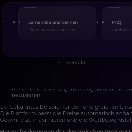
wird.
Vorteile der KI-gestützten dynamischen Preisg
Die Implementierung dynamischer Preisgestaltun
Lernen Sie uns kennen
FAQ
Vorteile:
Ein paar Worte über uns
Häufig ges
Höhere Conversion-Rate
: Die Anpassung de
Kundenpräferenzen macht Angebote attraktiv
Umsatzmaximierung
: Die Optimierung der P
höchstmöglichen Umsatz zu erzielen und die 
berücksichtigen.
Kontakt
Verbesserte Wettbewerbsfähigkeit
: Schnel
Konkurrenz sichern die Marktposition.
Effizientes Bestandsmanagement
: Preisän
helfen dabei, die Lagerhaltung zu optimier
reduzieren.
Ein bekanntes Beispiel für den erfolgreichen Ein
Die Plattform passt die Preise automatisch anh
Gewinne zu maximieren und die Wettbewerbsfähi
Herausforderungen der dynamischen Preisgest