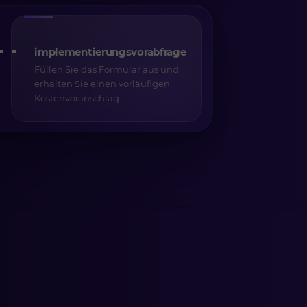
implementierungsvorabfrage
Füllen Sie das Formular aus und
erhalten Sie einen vorläufigen
Kostenvoranschlag