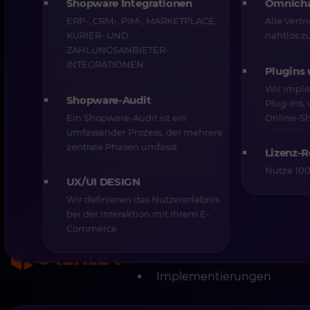
Shopware Integrationen
Omnicha
ERP-, CRM-, PIM-, MARKETPLACE,
Alle Vert
CREHLER
29-07-2025
6 min
KURIER- UND
nahtlos 
ZAHLUNGSANBIETER-
INTEGRATIONEN
Plugins
Wir imple
Shopware-Audit
Teilen Sie
Plug-Ins,
Ein Shopware-Audit ist ein
Online‑Sh
umfassender Prozess, der mehrere
zentrale Phasen umfasst
Lizenz-
In der sich rasant verändernden Welt des E-Comme
Nutze 100
entscheidende Rolle bei der Gewinnung von Ku
UX/UI DESIGN
traditionelle Ansatz mit festen Preisen, die auf
Wir definieren das Nutzererlebnis
wird angesichts des zunehmenden Wettbewerbs 
bei der Interaktion mit Ihrem E-
Verbraucherpräferenzen immer weniger effektiv. 
Commerce
setzen Unternehmen zunehmend auf dynamische P
künstliche Intelligenz (KI), um flexibel auf Mark
Rate zu erhöhen.
Implementierungen
Was ist dynamische Preisgestaltung?
Die dynamische Preisgestaltung ist eine Strategie