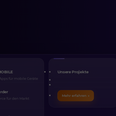
ise im E-
 KI die
MOBILE
Unsere Projekte
pps für mobile Geräte
e und den
rder
Mehr erfahren →
t
ce für den Markt