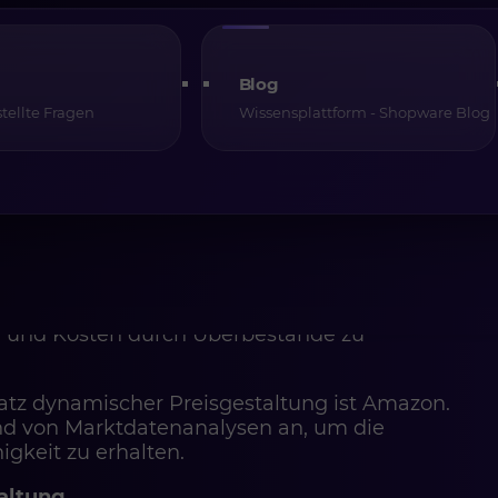
estaltung
g mit Unterstützung von KI bringt zahlreiche
Blog
tellte Fragen
Wissensplattform - Shopware Blog
r Preise an aktuelle Marktbedingungen und
er und führt zu mehr Transaktionen.
reise in Echtzeit ermöglicht es, den
Preiselastizität der Kunden zu
le Reaktionen auf Preisänderungen der
derungen in Abhängigkeit vom Lagerbestand
en und Kosten durch Überbestände zu
satz dynamischer Preisgestaltung ist Amazon.
and von Marktdatenanalysen an, um die
gkeit zu erhalten.
altung