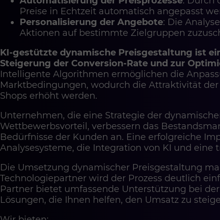
Automatisierung der Preisprozesse
: Durch 
Preise in Echtzeit automatisch angepasst werd
Personalisierung der Angebote
: Die Analys
Aktionen auf bestimmte Zielgruppen zuzusc
KI-gestützte dynamische Preisgestaltung ist ei
Steigerung der Conversion-Rate und zur Opti
Intelligente Algorithmen ermöglichen die Anpas
Marktbedingungen, wodurch die Attraktivität der
Shops erhöht werden.
Unternehmen, die eine Strategie der dynamische
Wettbewerbsvorteil, verbessern das Bestandsma
Bedürfnisse der Kunden an. Eine erfolgreiche Imp
Analysesysteme, die Integration von KI und eine t
Die Umsetzung dynamischer Preisgestaltung mag
Technologiepartner wird der Prozess deutlich ein
Partner bietet umfassende Unterstützung bei de
Lösungen, die Ihnen helfen, den Umsatz zu steige
Wir bieten: