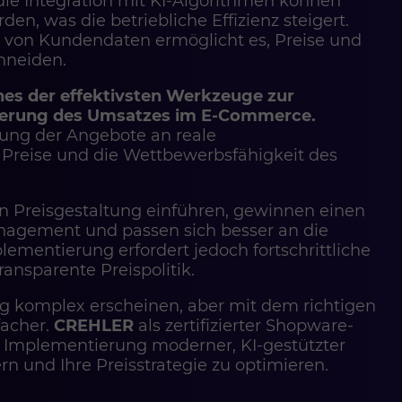
die Integration mit KI-Algorithmen können
en, was die betriebliche Effizienz steigert.
e von Kundendaten ermöglicht es, Preise und
hneiden.
nes der effektivsten Werkzeuge zur
mierung des Umsatzes im E-Commerce.
sung der Angebote an reale
 Preise und die Wettbewerbsfähigkeit des
n Preisgestaltung einführen, gewinnen einen
nagement und passen sich besser an die
lementierung erfordert jedoch fortschrittliche
ransparente Preispolitik.
 komplex erscheinen, aber mit dem richtigen
facher.
CREHLER
als zertifizierter Shopware-
r Implementierung moderner, KI-gestützter
rn und Ihre Preisstrategie zu optimieren.