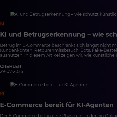
KI
KI und Betrugserkennung – wie schü
Betrug im E-Commerce beschränkt sich längst nicht m
Kundenkonten, Retourenmissbrauch, Bots, Fake-Bestel
ausnutzen. In diesem Artikel zeigen wir, wie künstlich
Integrationen und gut gestaltete Prozesse erfordert u
Sicherheitsarchitektur im E-Commerce werden kann.
CREHLER
29-07-2025
KI
E-Commerce bereit für KI-Agenten
Der E-Commerce tritt in eine Phase ein, in der ein On