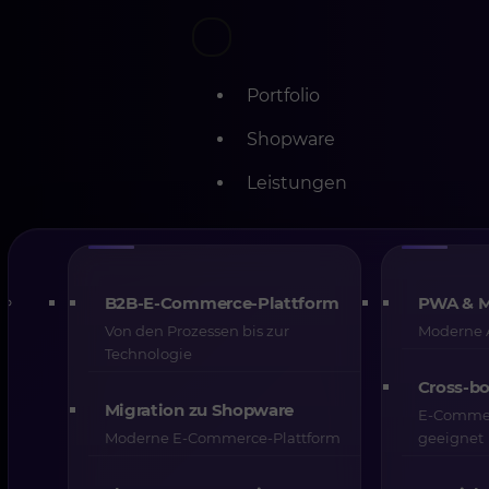
Portfolio
Shopware
Leistungen
Skip
Dynamische Pre
to
content
Commerce – wie
B2B-E-Commerce-Plattform
PWA & 
Von den Prozessen bis zur
Moderne A
Conversion-Rat
Technologie
Cross-bo
Migration zu Shopware
Umsatz steiger
E-Commer
Moderne E-Commerce-Plattform
geeignet