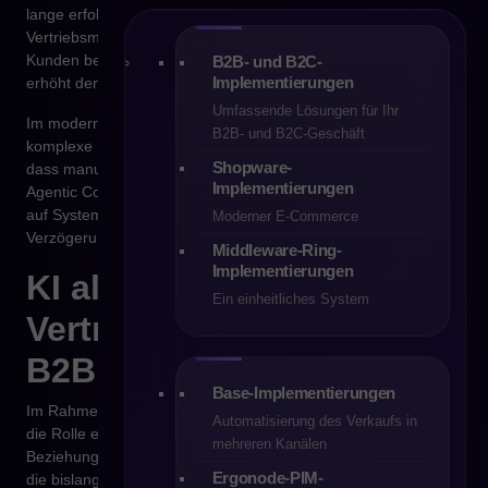
lange erfolgreich, stößt heute jedoch an seine Grenzen. Ein
Vertriebsmitarbeiter kann nur eine begrenzte Anzahl an
Kunden betreuen, und jede zusätzliche Personalisierung
B2B- und B2C-
Implementierungen
erhöht den manuellen Aufwand.
Umfassende Lösungen für Ihr
Im modernen B2B-E-Commerce führen große Sortimente,
B2B- und B2C-Geschäft
komplexe Preisstrukturen und individuelle Konditionen dazu,
Shopware-
dass manuelle Vertriebsprozesse zum Engpass werden.
Implementierungen
Agentic Commerce verlagert einen Teil dieser Verantwortung
auf Systeme, die kontinuierlich, fehlerfrei und ohne
Moderner E-Commerce
Verzögerungen arbeiten.
Middleware-Ring-
Implementierungen
KI als digitaler
Ein einheitliches System
Vertriebsmitarbeiter im
B2B
Base-Implementierungen
Im Rahmen von Agentic Commerce übernimmt KI zunehmend
Automatisierung des Verkaufs in
die Rolle eines digitalen Vertriebsmitarbeiters. Sie ersetzt keine
mehreren Kanälen
Beziehungen, sondern automatisiert und skaliert Tätigkeiten,
Ergonode-PIM-
die bislang menschliche Arbeit erforderten.