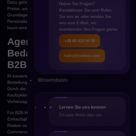
Dazu gehören dynamische Produktkataloge, individuelle
Haben Sie Fragen?
Preise, angepasste Lieferoptionen und Empfehlungen auf
Kontaktieren Sie uns! Rufen
Grundlage realer Kaufmuster. Ein solches Maß an
Sie uns an oder senden Sie
Personalisierung ist mit rein manuellen Vertriebsstrukturen
uns eine E-Mail, wir
kaum erreichbar.
beantworten Ihre Fragen gerne.
Agentic Commerce und
+48 68 419 94 50
Bedarfsprognosen im
hello@crehler.com
B2B
KI-basierte Vertriebsagenten reagieren nicht nur auf
Wissensbasis
Bestellungen, sondern prognostizieren zukünftige Nachfrage.
Durch die Analyse von Transaktionsdaten, Saisonalität,
Kaufzyklen und Volumenentwicklungen entstehen präzise
Vorhersagemodelle.
Lernen Sie uns kennen
Für B2B-Handelsunternehmen bedeutet das bessere
Ein paar Worte über uns
Einkaufsplanung, optimierte Lagerbestände und geringere
Risiken von Überbeständen oder Lieferengpässen. Agentic
Commerce wirkt sich damit direkt auf Liquidität und operative