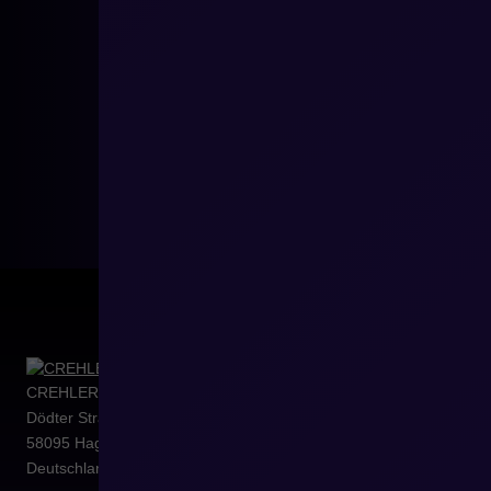
CREHLER
Dödter Straße 10b
58095
Hagen
Deutschland