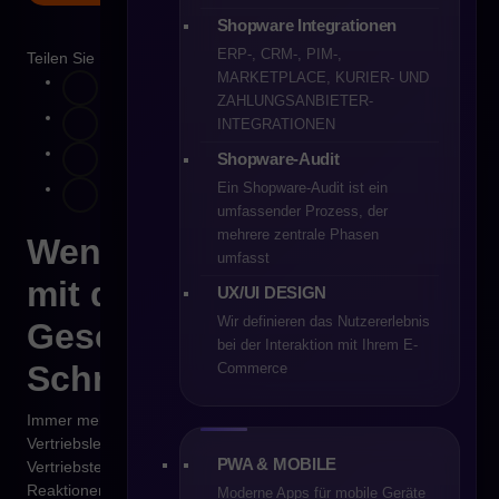
Shopware Integrationen
ERP-, CRM-, PIM-,
Teilen Sie
MARKETPLACE, KURIER- UND
ZAHLUNGSANBIETER-
INTEGRATIONEN
Shopware-Audit
Ein Shopware-Audit ist ein
umfassender Prozess, der
mehrere zentrale Phasen
Wenn der B2B-Vertrieb
umfasst
mit der Komplexität des
UX/UI DESIGN
Wir definieren das Nutzererlebnis
Geschäfts nicht mehr
bei der Interaktion mit Ihrem E-
Schritt hält
Commerce
Immer mehr Inhaber von B2B-Handelsunternehmen und
Vertriebsleiter kommen zu derselben Erkenntnis: Die
PWA & MOBILE
Vertriebsteams arbeiten am Limit, während Kunden schnellere
Reaktionen, individuellere Angebote und jederzeit verfügbare
Moderne Apps für mobile Geräte