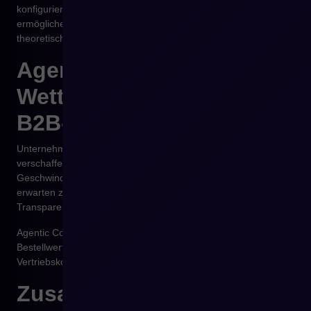
konfigurierbare Vertriebsregeln und einfache KI-Anbindungen
ermöglichen. Ohne diese Basis bleibt Agentic Commerce ein
theoretisches Konzept.
Agentic Commerce als
Wettbewerbsvorteil im
B2B-E-Commerce
Unternehmen, die Agentic Commerce frühzeitig einsetzen,
verschaffen sich einen Wettbewerbsvorteil durch
Geschwindigkeit, Präzision und Skalierbarkeit. B2B-Kunden
erwarten zunehmend denselben Komfort und dieselbe
Transparenz wie aus modernen digitalen Umgebungen.
Agentic Commerce verkürzt Verkaufszyklen, erhöht
Bestellwerte und verbessert das Kundenerlebnis, ohne die
Vertriebskosten proportional zu steigern.
Zusammenfassung – wie