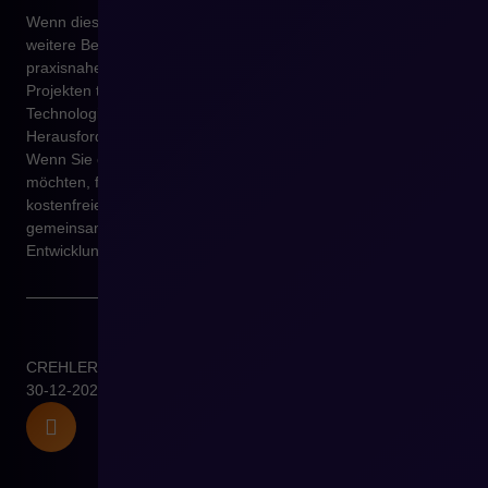
Wenn dieser Artikel für Sie hilfreich war, laden wir Sie ein,
weitere Beiträge im Blog von
CREHLER
zu lesen, in denen wir
praxisnahe Erfahrungen aus B2B- und B2C-E-Commerce-
Projekten teilen. Regelmäßig greifen wir dort Themen rund um
Technologie, Vertriebsprozesse sowie reale
Herausforderungen von Unternehmen im Online-Vertrieb auf.
Wenn Sie einzelne Aspekte direkt auf Ihr Geschäft übertragen
möchten, freuen wir uns über den Austausch. Wir bieten eine
kostenfreie Beratung mit dem CREHLER-Team an, bei der wir
gemeinsam Ihre Situation bewerten und mögliche nächste
Entwicklungsschritte besprechen.
CREHLER
30-12-2025