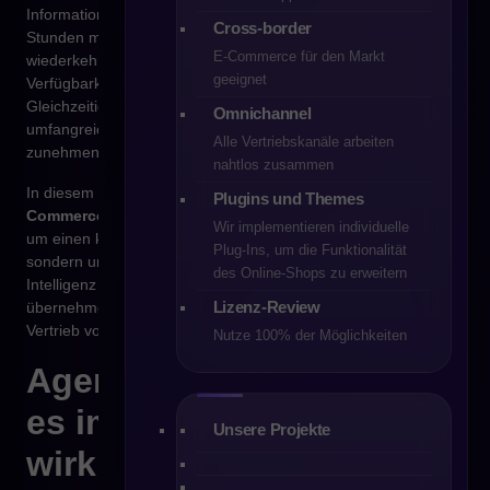
Informationen erwarten. Vertriebsmitarbeitende verbringen
Cross-border
Stunden mit Angebotserstellung, der Beantwortung
E-Commerce für den Markt
wiederkehrender Fragen sowie der Prüfung von
geeignet
Verfügbarkeiten, Preisen, Konditionen und Bestellhistorien.
Gleichzeitig wächst die Kundenzahl, das Sortiment wird
Omnichannel
umfangreicher, und die B2B-Vertriebsprozesse werden
Alle Vertriebskanäle arbeiten
zunehmend komplex.
nahtlos zusammen
In diesem Kontext gewinnt das Konzept des
Agentic
Plugins und Themes
Commerce im B2B
an Bedeutung. Dabei handelt es sich nicht
Wir implementieren individuelle
um einen kurzfristigen Trend oder einfache Automatisierung,
Plug-Ins, um die Funktionalität
sondern um einen grundlegenden Wandel: Künstliche
des Online‑Shops zu erweitern
Intelligenz beginnt, aktiv Aufgaben im Vertriebsprozess zu
Lizenz-Review
übernehmen, die bisher ausschließlich dem menschlichen
Vertrieb vorbehalten waren.
Nutze 100% der Möglichkeiten
Agentic Commerce – was
es im B2B-E-Commerce
Unsere Projekte
wirklich bedeutet