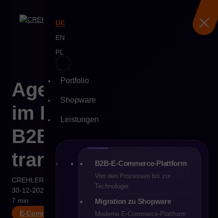
DE
EN
PL
Portfolio
Skip
Agentic Commerce
to
Shopware
content
im B2B – wie KI den
Leistungen
B2B-Vertrieb
transformiert
B2B-E-Commerce-Plattform
Von den Prozessen bis zur
CREHLER
Technologie
30-12-2025
7 min
Migration zu Shopware
E-Commerce B2B
Moderne E-Commerce-Plattform