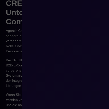
CREHLER B2B-
Unternehmen auf Agentic
Commerce vorbereitet
Agentic Commerce im B2B ist keine ferne Zukunftsvision,
sondern eine Entwicklung, die den Vertrieb bereits heute
verändert. Künstliche Intelligenz übernimmt zunehmend die
Rolle eines digitalen Vertriebsmitarbeiters und unterstützt
Personalisierung, Prognosen und Automatisierung.
Bei CREHLER entwickeln und implementieren wir moderne
B2B-E-Commerce-Plattformen, die auf Agentic Commerce
vorbereitet sind. Wir unterstützen Handelsunternehmen bei der
Systemarchitektur, der Strukturierung von Transaktionsdaten,
der Integration zentraler Systeme und der Einführung von KI-
Lösungen entlang realer Vertriebsprozesse.
Wenn Sie wissen möchten, wie Agentic Commerce Ihren B2B-
Vertrieb verändern kann, sprechen Sie uns an und lassen Sie
uns die nächsten Schritte gemeinsam definieren.